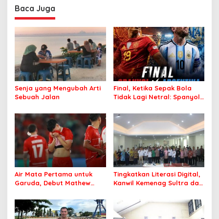
Profesional Layani
Baca Juga
Masyarakat
Senja yang Mengubah Arti
Final, Ketika Sepak Bola
Sebuah Jalan
Tidak Lagi Netral: Spanyol
vs Argentina
Air Mata Pertama untuk
Tingkatkan Literasi Digital,
Garuda, Debut Mathew
Kanwil Kemenag Sultra dan
Baker Sentuh Hati
Mafindo Kendari Gelar
Indonesia
Pelatihan AI Ready ASEAN