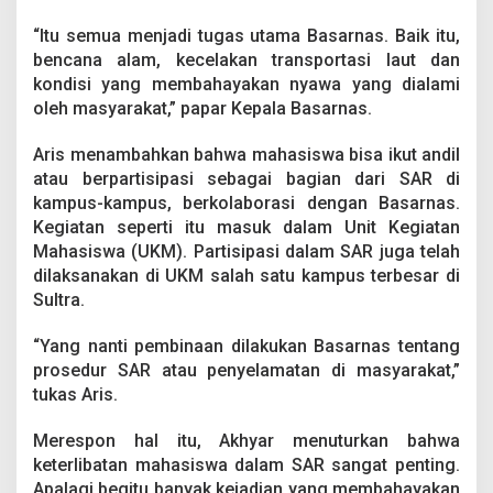
u
s
“Itu semua menjadi tugas utama Basarnas. Baik itu,
i
bencana alam, kecelakan transportasi laut dan
d
kondisi yang membahayakan nyawa yang dialami
e
oleh masyarakat,” papar Kepala Basarnas.
n
g
a
Aris menambahkan bahwa mahasiswa bisa ikut andil
n
atau berpartisipasi sebagai bagian dari SAR di
K
kampus-kampus, berkolaborasi dengan Basarnas.
e
Kegiatan seperti itu masuk dalam Unit Kegiatan
p
a
Mahasiswa (UKM). Partisipasi dalam SAR juga telah
l
dilaksanakan di UKM salah satu kampus terbesar di
a
Sultra.
B
a
“Yang nanti pembinaan dilakukan Basarnas tentang
s
a
prosedur SAR atau penyelamatan di masyarakat,”
r
tukas Aris.
n
a
Merespon hal itu, Akhyar menuturkan bahwa
s
keterlibatan mahasiswa dalam SAR sangat penting.
K
e
Apalagi begitu banyak kejadian yang membahayakan