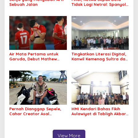
Sebuah Jalan
Tidak Lagi Netral: Spanyol
vs Argentina
Air Mata Pertama untuk
Tingkatkan Literasi Digital,
Garuda, Debut Mathew
Kanwil Kemenag Sultra dan
Baker Sentuh Hati
Mafindo Kendari Gelar
Indonesia
Pelatihan AI Ready ASEAN
Pernah Dianggap Sepele,
HMI Kendari Bahas Fikih
Cahar Creator Asal
Aulawiyat di Tabligh Akbar
Bombana Raup Puluhan
FISIP UHO
Juta dari Media Sosial
View More