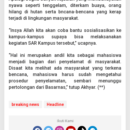
n
nyawa seperti tenggelam, diterkam buaya, orang
d
hilang di hutan serta bncana-bencana yang kerap
a
terjadi di lingkungan masyarakat.
r
i
“Insya Allah kita akan coba bantu sosialisasikan ke
kampus-kampus supaya bisa melaksanakan
kegiatan SAR Kampus tersebut,” ucapnya.
“Hal ini merupakan andil kita sebagai mahasiswa
menjadi bagian dari penyelamat di masyarakat.
Disaat kita melihat ada masyarakat yang terkena
bencana, mahasiswa harus sudah mengetahui
prosedur penyelamatan, sembari menunggu
pertolongan dari Basarnas,” tutup Akhyar. (**)
breaking news
Headline
Ikuti Kami