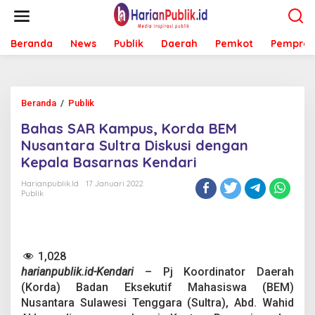
L
e
w
Beranda
News
Publik
Daerah
Pemkot
Pemprov
a
t
i
k
e
Beranda
/
Publik
B
k
a
o
Bahas SAR Kampus, Korda BEM
h
n
a
Nusantara Sultra Diskusi dengan
t
s
e
Kepala Basarnas Kendari
S
n
A
Harianpublik.id
17 Januari 2022
R
Publik
K
a
m
p
1,028
u
s
harianpublik.id-Kendari
– Pj Koordinator Daerah
,
(Korda) Badan Eksekutif Mahasiswa (BEM)
K
Nusantara Sulawesi Tenggara (Sultra), Abd. Wahid
o