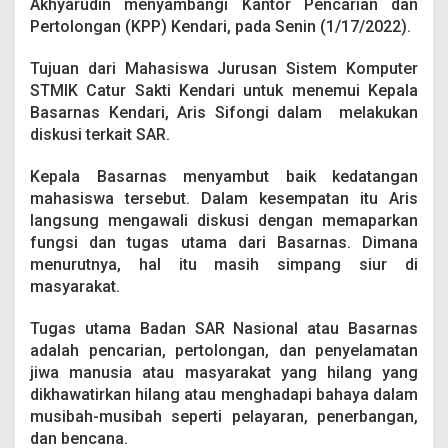
Akhyarudin menyambangi Kantor Pencarian dan
r
d
Pertolongan (KPP) Kendari, pada Senin (1/17/2022).
a
B
Tujuan dari Mahasiswa Jurusan Sistem Komputer
E
STMIK Catur Sakti Kendari untuk menemui Kepala
M
Basarnas Kendari, Aris Sifongi dalam melakukan
N
u
diskusi terkait SAR.
s
a
Kepala Basarnas menyambut baik kedatangan
n
mahasiswa tersebut. Dalam kesempatan itu Aris
t
langsung mengawali diskusi dengan memaparkan
a
r
fungsi dan tugas utama dari Basarnas. Dimana
a
menurutnya, hal itu masih simpang siur di
S
masyarakat.
u
l
Tugas utama Badan SAR Nasional atau Basarnas
t
r
adalah pencarian, pertolongan, dan penyelamatan
a
jiwa manusia atau masyarakat yang hilang yang
D
dikhawatirkan hilang atau menghadapi bahaya dalam
i
musibah-musibah seperti pelayaran, penerbangan,
s
dan bencana.
k