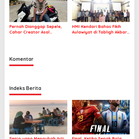
Pernah Dianggap Sepele,
HMI Kendari Bahas Fikih
Cahar Creator Asal
Aulawiyat di Tabligh Akbar
Bombana Raup Puluhan
FISIP UHO
Juta dari Media Sosial
Komentar
Indeks Berita
Senja yang Mengubah Arti
Final, Ketika Sepak Bola