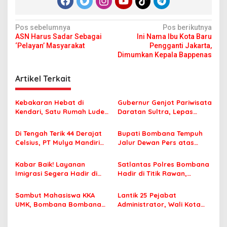
N
Pos sebelumnya
Pos berikutnya
ASN Harus Sadar Sebagai
Ini Nama Ibu Kota Baru
a
‘Pelayan’ Masyarakat
Pengganti Jakarta,
v
Dimumkan Kepala Bappenas
i
Artikel Terkait
g
a
Kebakaran Hebat di
Gubernur Genjot Pariwisata
s
Kendari, Satu Rumah Ludes
Daratan Sultra, Lepas
Terbakar
Famtrip Overland Jelajahi
i
Tiga Kabupaten Unggulan
Di Tengah Terik 44 Derajat
Bupati Bombana Tempuh
p
Celsius, PT Mulya Mandiri
Jalur Dewan Pers atas
Travel Pastikan Seluruh
Pemberitaan Dugaan
o
Jamaah Tetap Sehat dan
Korupsi Jembatan Cirauci II
Kabar Baik! Layanan
Satlantas Polres Bombana
s
Nyaman Beribadah
Imigrasi Segera Hadir di
Hadir di Titik Rawan,
MPP Bombana, Warga Tak
Pastikan Pelajar Berangkat
Perlu Lagi ke Kendari
Sekolah dengan Aman
Sambut Mahasiswa KKA
Lantik 25 Pejabat
UMK, Bombana Bombana
Administrator, Wali Kota
Minta Program Kerja Tepat
Tegaskan ASN Harus
Sasaran
Berintegritas dan