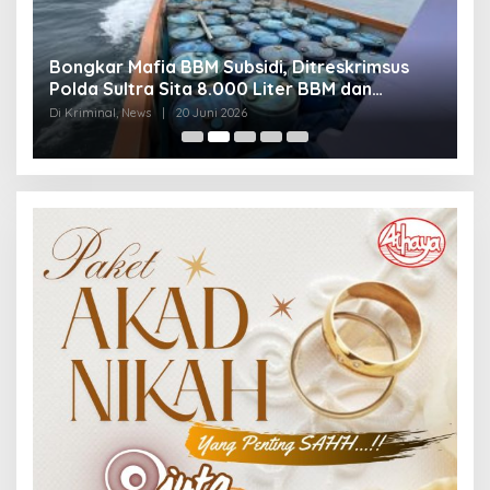
Bongkar Mafia BBM Subsidi, Ditreskrimsus
J
Polda Sultra Sita 8.000 Liter BBM dan
G
Ringkus 3 Tersangka
3
Di Kriminal, News
|
20 Juni 2026
Di