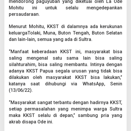
mendorong paguyuban yang diketuai oleh La Ode
a
r
Mohitu ini untuk selalu mengedepankan
a
persaudaraan.
a
n
Menurut Mohitu, KKST di dalamnya ada kerukunan
,
keluargaTolaki, Muna, Buton Tengah, Buton Selatan
L
a
dan lain-lain, semua yang ada di Sultra.
O
d
“Manfaat keberadaan KKST ini, masyarakat bisa
e
saling mengenal satu sama lain bisa saling
M
silahturahim, bisa saling membantu. Intinya dengan
o
h
adanya KKST Papua segala urusan yang tidak bisa
i
dilakukan oleh masyarakat KKST bisa lakukan,”
t
katanya saat dihubungi via WhatsApp, Senin
u
(13/06/22).
:
K
K
“Masyarakat sangat terbantu dengan hadirnya KKST,
S
setiap permasalahan yang menimpa warga Sultra
T
maka KKST selalu di depan,” sambung pria yang
R
akrab disapa Ode ini.
a
w