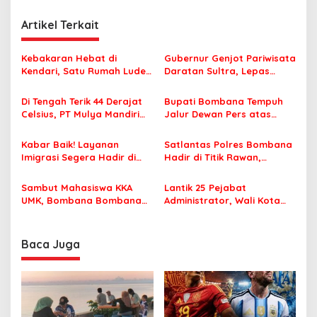
i
g
Artikel Terkait
a
s
Kebakaran Hebat di
Gubernur Genjot Pariwisata
Kendari, Satu Rumah Ludes
Daratan Sultra, Lepas
i
Terbakar
Famtrip Overland Jelajahi
p
Tiga Kabupaten Unggulan
Di Tengah Terik 44 Derajat
Bupati Bombana Tempuh
Celsius, PT Mulya Mandiri
Jalur Dewan Pers atas
o
Travel Pastikan Seluruh
Pemberitaan Dugaan
s
Jamaah Tetap Sehat dan
Korupsi Jembatan Cirauci II
Kabar Baik! Layanan
Satlantas Polres Bombana
Nyaman Beribadah
Imigrasi Segera Hadir di
Hadir di Titik Rawan,
MPP Bombana, Warga Tak
Pastikan Pelajar Berangkat
Perlu Lagi ke Kendari
Sekolah dengan Aman
Sambut Mahasiswa KKA
Lantik 25 Pejabat
UMK, Bombana Bombana
Administrator, Wali Kota
Minta Program Kerja Tepat
Tegaskan ASN Harus
Sasaran
Berintegritas dan
Profesional Layani
Baca Juga
Masyarakat