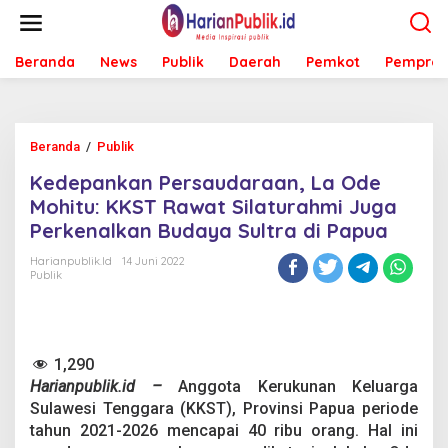
L
e
w
Beranda
News
Publik
Daerah
Pemkot
Pemprov
a
t
i
k
e
Beranda
/
Publik
K
k
e
o
Kedepankan Persaudaraan, La Ode
d
n
e
Mohitu: KKST Rawat Silaturahmi Juga
t
p
e
Perkenalkan Budaya Sultra di Papua
a
n
n
Harianpublik.id
14 Juni 2022
k
Publik
a
n
P
e
1,290
r
s
Harianpublik.id –
Anggota Kerukunan Keluarga
a
Sulawesi Tenggara (KKST), Provinsi Papua periode
u
tahun 2021-2026 mencapai 40 ribu orang. Hal ini
d