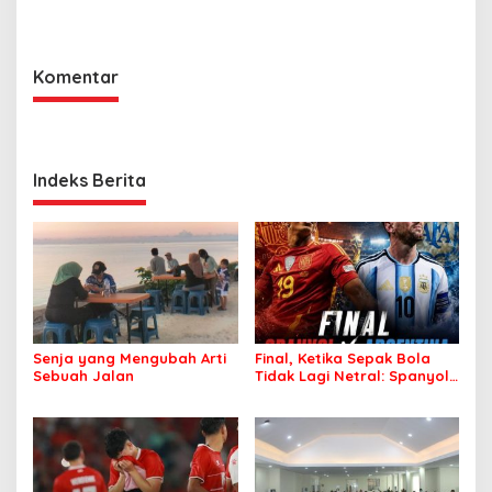
Bombana Raup Puluhan
FISIP UHO
Juta dari Media Sosial
Komentar
Indeks Berita
Senja yang Mengubah Arti
Final, Ketika Sepak Bola
Sebuah Jalan
Tidak Lagi Netral: Spanyol
vs Argentina