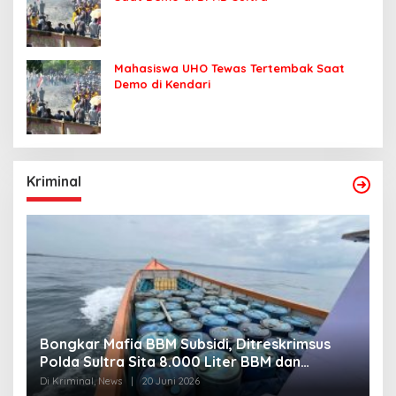
Mahasiswa UHO Tewas Tertembak Saat
Demo di Kendari
Kriminal
Bongkar Mafia BBM Subsidi, Ditreskrimsus
J
Polda Sultra Sita 8.000 Liter BBM dan
G
Ringkus 3 Tersangka
3
Di Kriminal, News
|
20 Juni 2026
Di