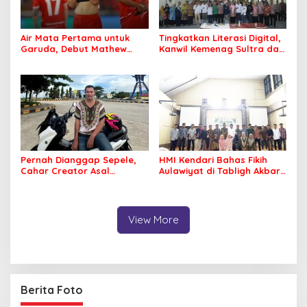
Air Mata Pertama untuk
Tingkatkan Literasi Digital,
Garuda, Debut Mathew
Kanwil Kemenag Sultra dan
Baker Sentuh Hati
Mafindo Kendari Gelar
Indonesia
Pelatihan AI Ready ASEAN
Pernah Dianggap Sepele,
HMI Kendari Bahas Fikih
Cahar Creator Asal
Aulawiyat di Tabligh Akbar
Bombana Raup Puluhan
FISIP UHO
Juta dari Media Sosial
View More
Berita Foto