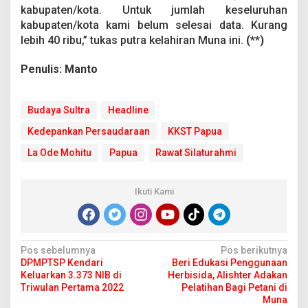
k
kabupaten/kota. Untuk jumlah keseluruhan
a
kabupaten/kota kami belum selesai data. Kurang
n
lebih 40 ribu,” tukas putra kelahiran Muna ini.
(**)
B
u
Penulis: Manto
d
a
y
a
Budaya Sultra
Headline
S
u
Kedepankan Persaudaraan
KKST Papua
l
La Ode Mohitu
Papua
Rawat Silaturahmi
t
r
a
d
Ikuti Kami
i
P
a
p
N
Pos sebelumnya
Pos berikutnya
u
DPMPTSP Kendari
Beri Edukasi Penggunaan
a
a
Keluarkan 3.373 NIB di
Herbisida, Alishter Adakan
v
Triwulan Pertama 2022
Pelatihan Bagi Petani di
Muna