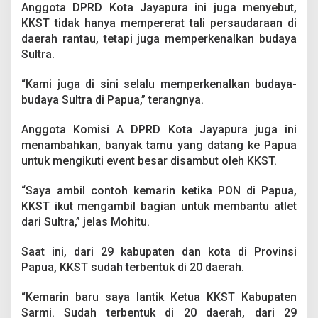
a
Anggota DPRD Kota Jayapura ini juga menyebut,
t
KKST tidak hanya mempererat tali persaudaraan di
S
daerah rantau, tetapi juga memperkenalkan budaya
i
Sultra.
l
a
t
“Kami juga di sini selalu memperkenalkan budaya-
u
budaya Sultra di Papua,” terangnya.
r
a
Anggota Komisi A DPRD Kota Jayapura juga ini
h
menambahkan, banyak tamu yang datang ke Papua
m
i
untuk mengikuti event besar disambut oleh KKST.
J
u
“Saya ambil contoh kemarin ketika PON di Papua,
g
KKST ikut mengambil bagian untuk membantu atlet
a
dari Sultra,” jelas Mohitu.
P
e
r
Saat ini, dari 29 kabupaten dan kota di Provinsi
k
Papua, KKST sudah terbentuk di 20 daerah.
e
n
“Kemarin baru saya lantik Ketua KKST Kabupaten
a
Sarmi. Sudah terbentuk di 20 daerah, dari 29
l