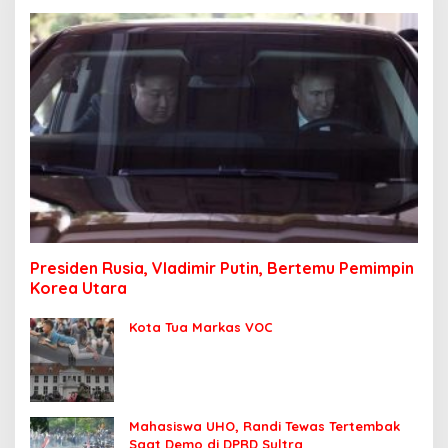
Presiden Rusia, Vladimir Putin, Bertemu Pemimpin
Korea Utara
Kota Tua Markas VOC
Mahasiswa UHO, Randi Tewas Tertembak
Saat Demo di DPRD Sultra