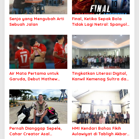
Senja yang Mengubah Arti
Final, Ketika Sepak Bola
Sebuah Jalan
Tidak Lagi Netral: Spanyol
vs Argentina
Air Mata Pertama untuk
Tingkatkan Literasi Digital,
Garuda, Debut Mathew
Kanwil Kemenag Sultra dan
Baker Sentuh Hati
Mafindo Kendari Gelar
Indonesia
Pelatihan AI Ready ASEAN
Pernah Dianggap Sepele,
HMI Kendari Bahas Fikih
Cahar Creator Asal
Aulawiyat di Tabligh Akbar