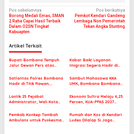
N
Pos sebelumnya
Pos berikutnya
Borong Medali Emas, SMAN
Pemkot Kendari Gandeng
a
2 Raha Capai Hasil Terbaik
Lembaga Non Pemerintah
v
Dalam O2SN Tingkat
Tekan Angka Stunting
Kabuapten
i
g
Artikel Terkait
a
s
Bupati Bombana Tempuh
Kabar Baik! Layanan
Jalur Dewan Pers atas
Imigrasi Segera Hadir di
i
Pemberitaan Dugaan
MPP Bombana, Warga Tak
p
Korupsi Jembatan Cirauci II
Perlu Lagi ke Kendari
Satlantas Polres Bombana
Sambut Mahasiswa KKA
Hadir di Titik Rawan,
UMK, Bombana Bombana
o
Pastikan Pelajar Berangkat
Minta Program Kerja Tepat
s
Sekolah dengan Aman
Sasaran
Lantik 25 Pejabat
Ekonomi Sultra Melaju 6,23
Administrator, Wali Kota
Persen, KUA-PPAS 2027
Tegaskan ASN Harus
Resmi Masuk DPRD
Berintegritas dan
Pemkab Konkep Tambah
Rumah dan Kos di Kendari
Profesional Layani
Ambulans untuk Puskesmas
Ludes Dilalap Si Jago
Masyarakat
Roko-Roko
Merah