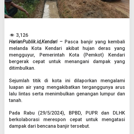
k
C
e
p
a
t
A
3,126
t
HarianPublik.id,Kendari –
Pasca banjir yang kembali
a
melanda Kota Kendari akibat hujan deras yang
s
mengguyur, Pemerintah Kota (Pemkot) Kendari
i
D
bergerak cepat untuk menangani dampak yang
a
ditimbulkan.
m
p
Sejumlah titik di kota ini dilaporkan mengalami
a
luapan air yang mengakibatkan terganggunya arus
k
B
lalu lintas serta menimbulkan genangan lumpur dan
a
tanah.
n
j
Pada Rabu (29/5/2024), BPBD, PUPR dan DLHK
i
berkolaborasi merespon cepat untuk mengatasi
r
dampak dari bencana banjir tersebut.