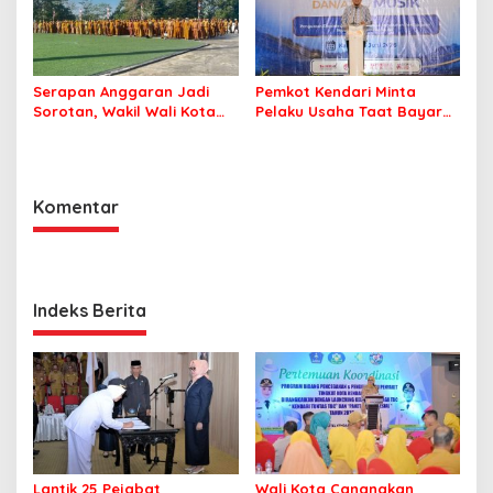
Serapan Anggaran Jadi
Pemkot Kendari Minta
Sorotan, Wakil Wali Kota
Pelaku Usaha Taat Bayar
Kendari Ajak ASN Bergerak
Royalti Musik
Jaga Kebersihan Kota
Komentar
Indeks Berita
Lantik 25 Pejabat
Wali Kota Canangkan