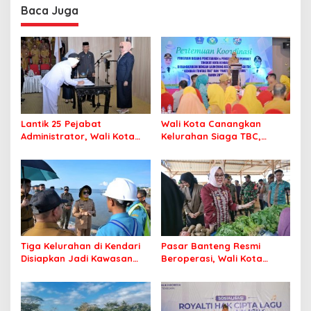
Baca Juga
Lantik 25 Pejabat
Wali Kota Canangkan
Administrator, Wali Kota
Kelurahan Siaga TBC,
Tegaskan ASN Harus
Percepat Target Kendari
Berintegritas dan
Bebas Tuberkulosis
Profesional Layani
Masyarakat
Tiga Kelurahan di Kendari
Pasar Banteng Resmi
Disiapkan Jadi Kawasan
Beroperasi, Wali Kota
Pesisir Modern
Kendari Siapkan Pusat
Ekonomi Baru