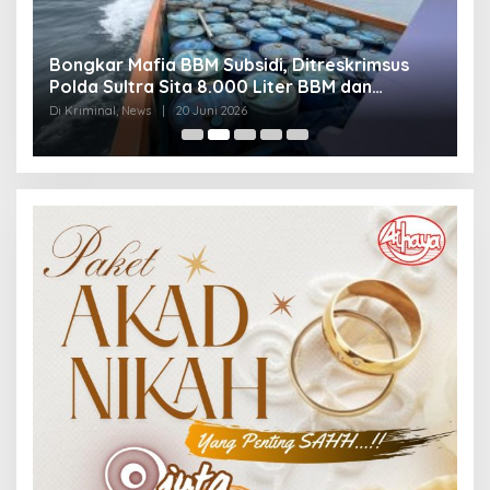
Bongkar Mafia BBM Subsidi, Ditreskrimsus
J
Polda Sultra Sita 8.000 Liter BBM dan
G
Ringkus 3 Tersangka
3
Di Kriminal, News
|
20 Juni 2026
Di