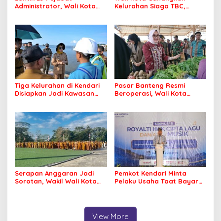
Administrator, Wali Kota
Kelurahan Siaga TBC,
Tegaskan ASN Harus
Percepat Target Kendari
Berintegritas dan
Bebas Tuberkulosis
Profesional Layani
Masyarakat
Tiga Kelurahan di Kendari
Pasar Banteng Resmi
Disiapkan Jadi Kawasan
Beroperasi, Wali Kota
Pesisir Modern
Kendari Siapkan Pusat
Ekonomi Baru
Serapan Anggaran Jadi
Pemkot Kendari Minta
Sorotan, Wakil Wali Kota
Pelaku Usaha Taat Bayar
Kendari Ajak ASN Bergerak
Royalti Musik
Jaga Kebersihan Kota
View More