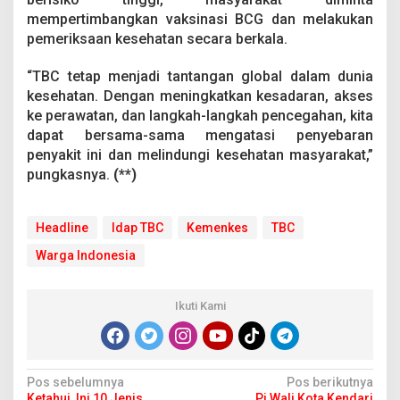
mempertimbangkan vaksinasi BCG dan melakukan
pemeriksaan kesehatan secara berkala.
“TBC tetap menjadi tantangan global dalam dunia
kesehatan. Dengan meningkatkan kesadaran, akses
ke perawatan, dan langkah-langkah pencegahan, kita
dapat bersama-sama mengatasi penyebaran
penyakit ini dan melindungi kesehatan masyarakat,”
pungkasnya.
(**)
Headline
Idap TBC
Kemenkes
TBC
Warga Indonesia
Ikuti Kami
N
Pos sebelumnya
Pos berikutnya
Ketahui, Ini 10 Jenis
Pj Wali Kota Kendari