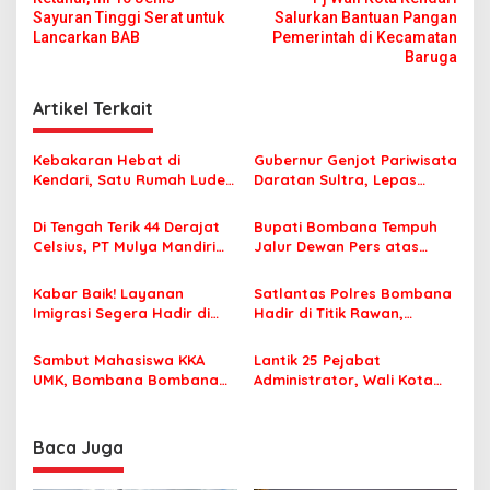
a
Sayuran Tinggi Serat untuk
Salurkan Bantuan Pangan
v
Lancarkan BAB
Pemerintah di Kecamatan
Baruga
i
g
Artikel Terkait
a
s
Kebakaran Hebat di
Gubernur Genjot Pariwisata
Kendari, Satu Rumah Ludes
Daratan Sultra, Lepas
i
Terbakar
Famtrip Overland Jelajahi
p
Tiga Kabupaten Unggulan
Di Tengah Terik 44 Derajat
Bupati Bombana Tempuh
Celsius, PT Mulya Mandiri
Jalur Dewan Pers atas
o
Travel Pastikan Seluruh
Pemberitaan Dugaan
s
Jamaah Tetap Sehat dan
Korupsi Jembatan Cirauci II
Kabar Baik! Layanan
Satlantas Polres Bombana
Nyaman Beribadah
Imigrasi Segera Hadir di
Hadir di Titik Rawan,
MPP Bombana, Warga Tak
Pastikan Pelajar Berangkat
Perlu Lagi ke Kendari
Sekolah dengan Aman
Sambut Mahasiswa KKA
Lantik 25 Pejabat
UMK, Bombana Bombana
Administrator, Wali Kota
Minta Program Kerja Tepat
Tegaskan ASN Harus
Sasaran
Berintegritas dan
Profesional Layani
Baca Juga
Masyarakat