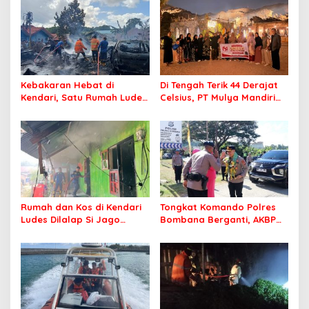
Kebakaran Hebat di
Di Tengah Terik 44 Derajat
Kendari, Satu Rumah Ludes
Celsius, PT Mulya Mandiri
Terbakar
Travel Pastikan Seluruh
Jamaah Tetap Sehat dan
Nyaman Beribadah
Rumah dan Kos di Kendari
Tongkat Komando Polres
Ludes Dilalap Si Jago
Bombana Berganti, AKBP
Merah
Irwandhy Idrus Nahkodai
Kepolisian Bombana