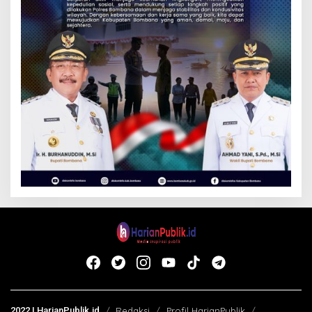
2022 | HarianPublik.id
Redaksi
Profil HarianPublik