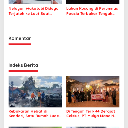
Nelayan Wakatobi Diduga
Lahan Kosong di Perumnas
Terjatuh ke Laut Saat
Poasia Terbakar Tengah
Memancing
Malam
Komentar
Indeks Berita
Kebakaran Hebat di
Di Tengah Terik 44 Derajat
Kendari, Satu Rumah Ludes
Celsius, PT Mulya Mandiri
Terbakar
Travel Pastikan Seluruh
Jamaah Tetap Sehat dan