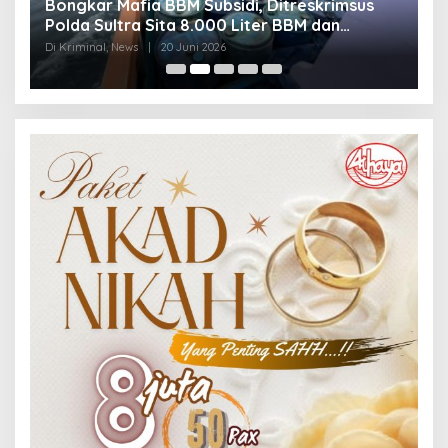
Bongkar Mafia BBM Subsidi, Ditreskrimsus
J
Polda Sultra Sita 8.000 Liter BBM dan
G
Ringkus 3 Tersangka
3
Di Kriminal, News
|
20 Juni 2026
Di