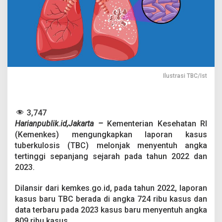
I
n
d
o
n
e
s
i
a
Ilustrasi TBC/Ist
I
d
a
p
3,747
T
Harianpublik.id,Jakarta –
Kementerian Kesehatan RI
B
(Kemenkes) mengungkapkan laporan kasus
C
tuberkulosis (TBC) melonjak menyentuh angka
tertinggi sepanjang sejarah pada tahun 2022 dan
2023.
Dilansir dari kemkes.go.id, pada tahun 2022, laporan
kasus baru TBC berada di angka 724 ribu kasus dan
data terbaru pada 2023 kasus baru menyentuh angka
809 ribu kasus.