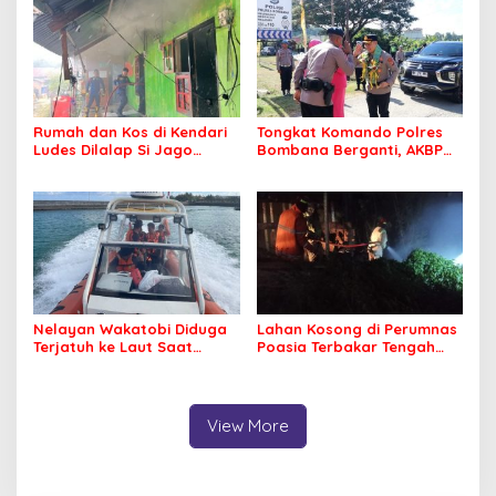
Nyaman Beribadah
Rumah dan Kos di Kendari
Tongkat Komando Polres
Ludes Dilalap Si Jago
Bombana Berganti, AKBP
Merah
Irwandhy Idrus Nahkodai
Kepolisian Bombana
Nelayan Wakatobi Diduga
Lahan Kosong di Perumnas
Terjatuh ke Laut Saat
Poasia Terbakar Tengah
Memancing
Malam
View More