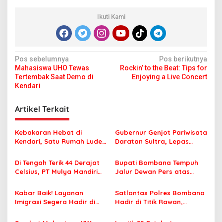
Ikuti Kami
N
Pos sebelumnya
Pos berikutnya
Mahasiswa UHO Tewas
Rockin’ to the Beat: Tips for
a
Tertembak Saat Demo di
Enjoying a Live Concert
v
Kendari
i
Artikel Terkait
g
a
Kebakaran Hebat di
Gubernur Genjot Pariwisata
s
Kendari, Satu Rumah Ludes
Daratan Sultra, Lepas
Terbakar
Famtrip Overland Jelajahi
i
Tiga Kabupaten Unggulan
Di Tengah Terik 44 Derajat
Bupati Bombana Tempuh
p
Celsius, PT Mulya Mandiri
Jalur Dewan Pers atas
Travel Pastikan Seluruh
Pemberitaan Dugaan
o
Jamaah Tetap Sehat dan
Korupsi Jembatan Cirauci II
Kabar Baik! Layanan
Satlantas Polres Bombana
s
Nyaman Beribadah
Imigrasi Segera Hadir di
Hadir di Titik Rawan,
MPP Bombana, Warga Tak
Pastikan Pelajar Berangkat
Perlu Lagi ke Kendari
Sekolah dengan Aman