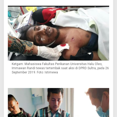
D
P
R
D
S
u
l
t
r
a
Ketgam: Mahasiswa Fakultas Perikanan Universitas Halu Oleo,
Immawan Randi tewas tertembak saat aksi di DPRD Sultra, pada 26
September 2019. Foto: Istimewa