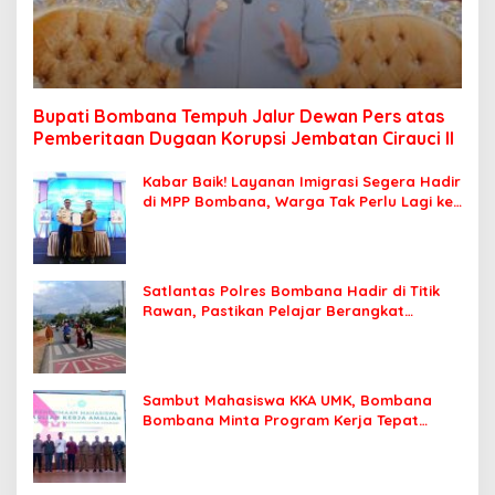
Bupati Bombana Tempuh Jalur Dewan Pers atas
Pemberitaan Dugaan Korupsi Jembatan Cirauci II
Kabar Baik! Layanan Imigrasi Segera Hadir
di MPP Bombana, Warga Tak Perlu Lagi ke
Kendari
Satlantas Polres Bombana Hadir di Titik
Rawan, Pastikan Pelajar Berangkat
Sekolah dengan Aman
Sambut Mahasiswa KKA UMK, Bombana
Bombana Minta Program Kerja Tepat
Sasaran