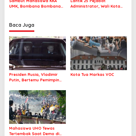
Sambut Mahasiswa KKA
Lantik 25 Pejabat
UMK, Bombana Bombana
Administrator, Wali Kota
Minta Program Kerja Tepat
Tegaskan ASN Harus
Sasaran
Berintegritas dan
Profesional Layani
Baca Juga
Masyarakat
Presiden Rusia, Vladimir
Kota Tua Markas VOC
Putin, Bertemu Pemimpin
Korea Utara
Mahasiswa UHO Tewas
Tertembak Saat Demo di