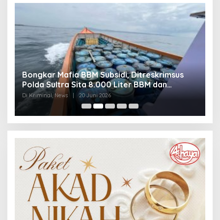
Bongkar Mafia BBM Subsidi, Ditreskrimsus
J
Polda Sultra Sita 8.000 Liter BBM dan
G
Ringkus 3 Tersangka
3
Di Kriminal, News
|
20 Juni 2026
Di