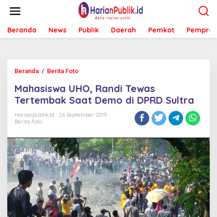
L
e
w
Beranda
News
Publik
Daerah
Pemkot
Pemprov
a
t
i
k
e
Beranda
/
Berita Foto
M
k
a
o
Mahasiswa UHO, Randi Tewas
h
n
a
Tertembak Saat Demo di DPRD Sultra
t
s
e
i
Harianpublik.id
26 September 2019
n
Berita Foto
s
w
a
U
H
O
,
R
a
n
d