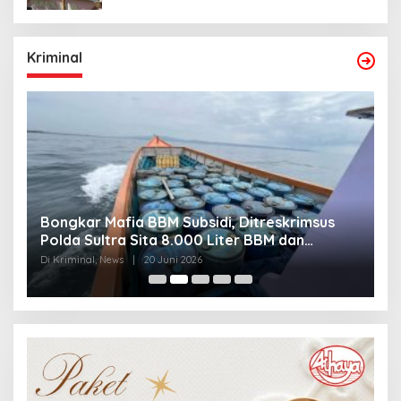
Kriminal
Bongkar Mafia BBM Subsidi, Ditreskrimsus
J
Polda Sultra Sita 8.000 Liter BBM dan
G
Ringkus 3 Tersangka
3
Di Kriminal, News
|
20 Juni 2026
Di