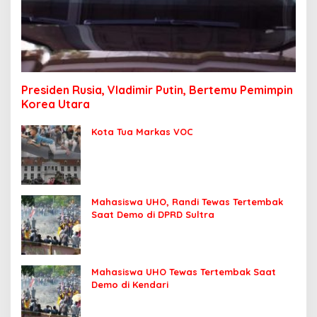
Presiden Rusia, Vladimir Putin, Bertemu Pemimpin
Korea Utara
Kota Tua Markas VOC
Mahasiswa UHO, Randi Tewas Tertembak
Saat Demo di DPRD Sultra
Mahasiswa UHO Tewas Tertembak Saat
Demo di Kendari