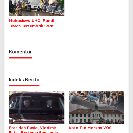
Mahasiswa UHO, Randi
Tewas Tertembak Saat
Demo di DPRD Sultra
Komentar
Indeks Berita
Presiden Rusia, Vladimir
Kota Tua Markas VOC
Putin, Bertemu Pemimpin