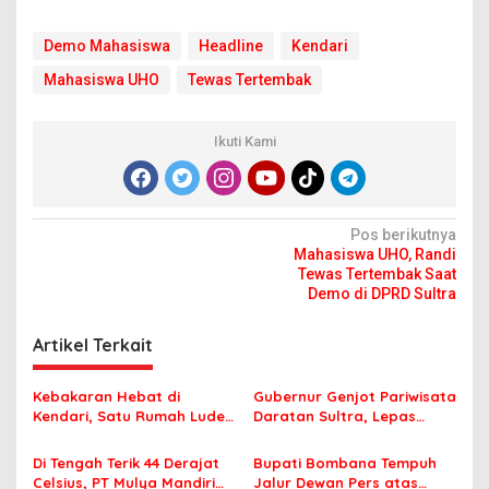
Demo Mahasiswa
Headline
Kendari
Mahasiswa UHO
Tewas Tertembak
Ikuti Kami
N
Pos berikutnya
Mahasiswa UHO, Randi
a
Tewas Tertembak Saat
v
Demo di DPRD Sultra
i
Artikel Terkait
g
a
Kebakaran Hebat di
Gubernur Genjot Pariwisata
s
Kendari, Satu Rumah Ludes
Daratan Sultra, Lepas
Terbakar
Famtrip Overland Jelajahi
i
Tiga Kabupaten Unggulan
Di Tengah Terik 44 Derajat
Bupati Bombana Tempuh
p
Celsius, PT Mulya Mandiri
Jalur Dewan Pers atas