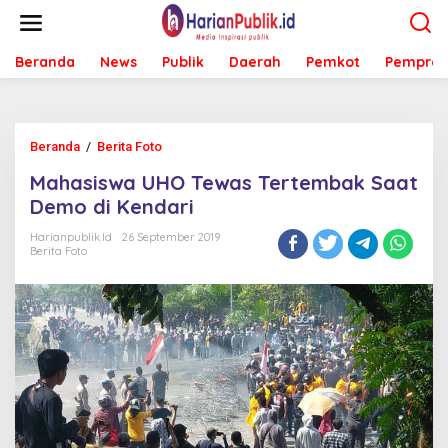
L
e
w
Beranda
News
Publik
Daerah
Pemkot
Pemprov
a
t
i
k
e
Beranda
/
Berita Foto
M
k
a
o
Mahasiswa UHO Tewas Tertembak Saat
h
n
a
Demo di Kendari
t
s
e
i
Harianpublik.id
26 September 2019
n
Berita Foto
s
w
a
U
H
O
T
e
w
a
s