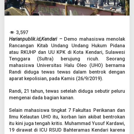
T
e
r
t
e
m
3,597
b
Harianpublik.id,Kendari –
Demo mahasiswa menolak
a
k
Rancangan Kitab Undang Undang Hukum Pidana
S
atau RKUHP dan UU KPK di Kota Kendari, Sulawesi
a
Tenggara (Sultra) berujung ricuh. Seorang
a
mahasiswa Universitas Halu Oleo (UHO) bernama
t
D
Randi diduga tewas tewas dalam bentrok dengan
e
aparat kepolisian, pada Kamis (26/9/2019).
m
o
Randi, 21 tahun, tewas setelah diduga sebutir peluru
d
mengenai dada bagian kanan.
i
K
e
Selain mahasiswa tingkat 7 Fakultas Perikanan dan
n
Ilmu Kelautan UHO itu, korban lain akibat bentrokan
d
itu kini juga tengah kritis. Muhammad Yusuf Kardawi,
a
19 dirawat di ICU RSUD Bahteramas Kendari karena
r