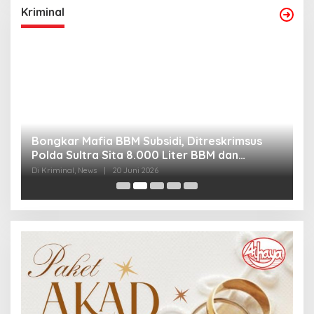
Kriminal
Bongkar Mafia BBM Subsidi, Ditreskrimsus
J
Polda Sultra Sita 8.000 Liter BBM dan
G
Ringkus 3 Tersangka
3
Di Kriminal, News
|
20 Juni 2026
Di