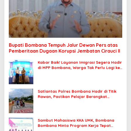
Bupati Bombana Tempuh Jalur Dewan Pers atas
Pemberitaan Dugaan Korupsi Jembatan Cirauci II
Kabar Baik! Layanan Imigrasi Segera Hadir
di MPP Bombana, Warga Tak Perlu Lagi ke
Kendari
Satlantas Polres Bombana Hadir di Titik
Rawan, Pastikan Pelajar Berangkat
Sekolah dengan Aman
Sambut Mahasiswa KKA UMK, Bombana
Bombana Minta Program Kerja Tepat
Sasaran