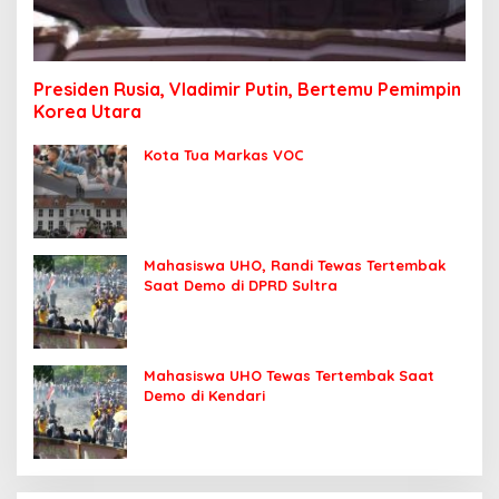
I
A
N
P
U
Presiden Rusia, Vladimir Putin, Bertemu Pemimpin
B
L
Korea Utara
I
K
.
Kota Tua Markas VOC
I
D
Mahasiswa UHO, Randi Tewas Tertembak
Saat Demo di DPRD Sultra
Mahasiswa UHO Tewas Tertembak Saat
Demo di Kendari