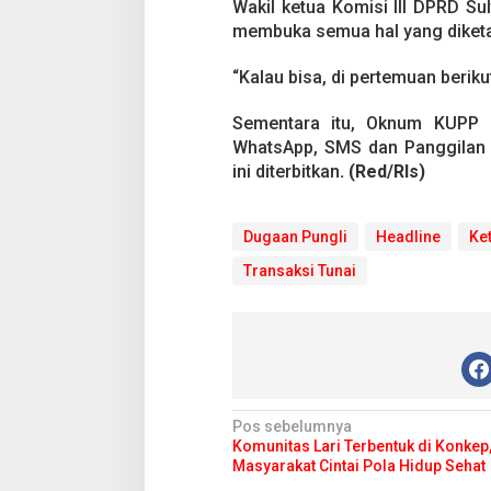
Wakil ketua Komisi III DPRD Su
membuka semua hal yang diketa
“Kalau bisa, di pertemuan berik
Sementara itu, Oknum KUPP Ke
WhatsApp, SMS dan Panggilan 
ini diterbitkan
. (Red/Rls)
Dugaan Pungli
Headline
Ke
Transaksi Tunai
N
Pos sebelumnya
Komunitas Lari Terbentuk di Konkep,
a
Masyarakat Cintai Pola Hidup Sehat