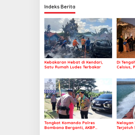
Indeks Berita
Kebakaran Hebat di Kendari,
Di Tengah
Satu Rumah Ludes Terbakar
Celsius, 
Pastikan
Sehat d
Tongkat Komando Polres
Nelayan 
Bombana Berganti, AKBP
Terjatuh
Irwandhy Idrus Nahkodai