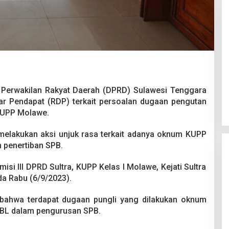
Pesta Pernikahan Berakhir
Mencekam, Mahasiswa Ditikam
Perwakilan Rakyat Daerah (DPRD) Sulawesi Tenggara
Badik Usai Cekcok saat Pesta
Di Kriminal
|
29 Juni 2026
ar Pendapat (RDP) terkait persoalan dugaan pengutan
Miras
 KUPP Molawe.
elakukan aksi unjuk rasa terkait adanya oknum KUPP
 penertiban SPB.
isi III DPRD Sultra, KUPP Kelas I Molawe, Kejati Sultra
a Rabu (6/9/2023).
 bahwa terdapat dugaan pungli yang dilakukan oknum
l BL dalam pengurusan SPB.