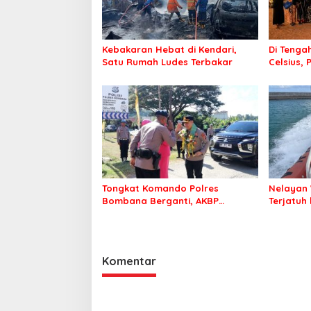
Kebakaran Hebat di Kendari,
Di Tengah
Satu Rumah Ludes Terbakar
Celsius, 
Pastikan
Sehat d
Tongkat Komando Polres
Nelayan 
Bombana Berganti, AKBP
Terjatuh
Irwandhy Idrus Nahkodai
Kepolisian Bombana
Komentar