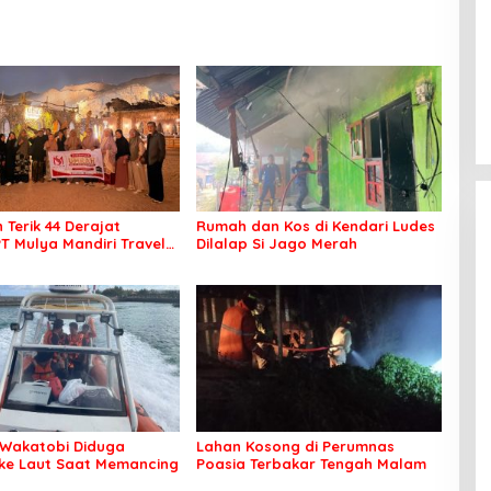
 Terik 44 Derajat
Rumah dan Kos di Kendari Ludes
PT Mulya Mandiri Travel
Dilalap Si Jago Merah
 Seluruh Jamaah Tetap
an Nyaman Beribadah
Wakatobi Diduga
Lahan Kosong di Perumnas
 ke Laut Saat Memancing
Poasia Terbakar Tengah Malam