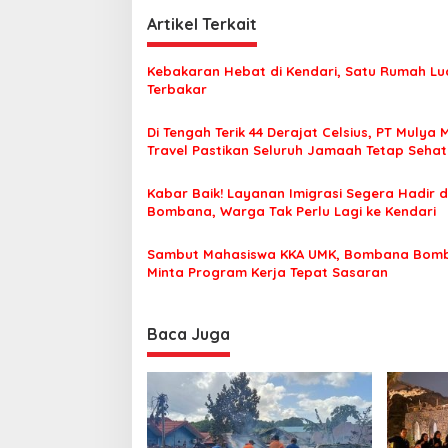
v
i
Artikel Terkait
g
Kebakaran Hebat di Kendari, Satu Rumah Lu
a
Terbakar
s
Di Tengah Terik 44 Derajat Celsius, PT Mulya 
i
Travel Pastikan Seluruh Jamaah Tetap Seha
p
Nyaman Beribadah
o
Kabar Baik! Layanan Imigrasi Segera Hadir d
Bombana, Warga Tak Perlu Lagi ke Kendari
s
Sambut Mahasiswa KKA UMK, Bombana Bom
Minta Program Kerja Tepat Sasaran
Baca Juga