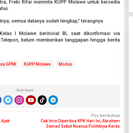
ltra, Frebi Rifai meminta KUPP Molawe untuk bersedia
hui.
utnya, semua datanya sudah lengkap,” terangnya
las I Molawe berinisial BL saat dikonfirmasi via
Telepon, belum memberikan tanggapan hingga berita
tua GPMI
KUPP Molawe
Modus
Ikuti Kami
Pos berikutnya
 Ajak
Cak Imin Diperiksa KPK Hari Ini, Abraham
Samad Sebut Nuansa Politiknya Keras