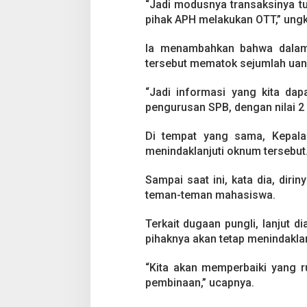
i
“Jadi modusnya transaksinya tu
pihak APH melakukan OTT,” ung
Ia menambahkan bahwa dalam
tersebut mematok sejumlah ua
“Jadi informasi yang kita da
pengurusan SPB, dengan nilai 2 s
Di tempat yang sama, Kepala
menindaklanjuti oknum tersebut
Sampai saat ini, kata dia, diri
teman-teman mahasiswa.
Terkait dugaan pungli, lanjut 
pihaknya akan tetap menindaklan
“Kita akan memperbaiki yang rus
pembinaan,” ucapnya.