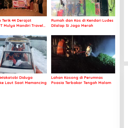
 Terik 44 Derajat
Rumah dan Kos di Kendari Ludes
PT Mulya Mandiri Travel
Dilalap Si Jago Merah
 Seluruh Jamaah Tetap
an Nyaman Beribadah
Wakatobi Diduga
Lahan Kosong di Perumnas
 ke Laut Saat Memancing
Poasia Terbakar Tengah Malam