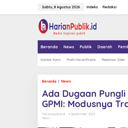
L
Sabtu, 8 Agustus 2026
Indeks
Redaksi
e
w
a
tutup
t
i
k
e
k
Beranda
News
Publik
Daerah
Pem
o
n
t
Kontak Kami
Profil HarianPublik
Pedoman Siber
e
n
Beranda
/
News
A
d
Ada Dugaan Pungli 
a
D
GPMI: Modusnya Tra
u
g
a
Harianpublik.id
6 September 2023
a
News
n
P