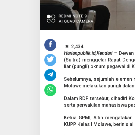
P
M
I
:
M
o
d
u
s
2,434
n
Harianpublik.id,Kendari –
Dewan 
y
(Sultra) menggelar Rapat Deng
a
T
liar (pungli) oknum pegawai di
r
a
Sebelumnya, sejumlah elemen m
n
Molawe melakukan pungli dalam
s
a
k
Dalam RDP tersebut, dihadiri Kom
s
serta perwakilan mahasiswa pad
i
T
Ketua GPMI, Alfin mengatakan
u
KUPP Kelas I Molawe, berinisia
n
a