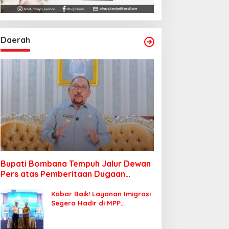
Daerah
Bupati Bombana Tempuh Jalur Dewan
Pers atas Pemberitaan Dugaan
Korupsi Jembatan Cirauci II
Kabar Baik! Layanan Imigrasi
Segera Hadir di MPP
Bombana, Warga Tak Perlu
Lagi ke Kendari