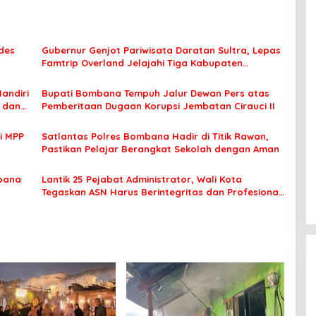
des
Gubernur Genjot Pariwisata Daratan Sultra, Lepas
Famtrip Overland Jelajahi Tiga Kabupaten
Unggulan
Mandiri
Bupati Bombana Tempuh Jalur Dewan Pers atas
t dan
Pemberitaan Dugaan Korupsi Jembatan Cirauci II
i MPP
Satlantas Polres Bombana Hadir di Titik Rawan,
Pastikan Pelajar Berangkat Sekolah dengan Aman
bana
Lantik 25 Pejabat Administrator, Wali Kota
Tegaskan ASN Harus Berintegritas dan Profesional
Layani Masyarakat