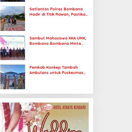
Satlantas Polres Bombana
Hadir di Titik Rawan, Pastikan
Pelajar Berangkat Sekolah
dengan Aman
Sambut Mahasiswa KKA UMK,
Bombana Bombana Minta
Program Kerja Tepat Sasaran
Pemkab Konkep Tambah
Ambulans untuk Puskesmas
Roko-Roko