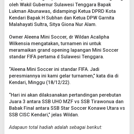
b
oleh Wakil Gubernur Sulawesi Tenggara Bapak
a
Lukman Abunawas, didampingi Ketua DPRD Kota
k
Kendari Bapak H Subhan dan Ketua DPW Garnita
F
i
Malahayati Sultra, Sitya Giona Nur Alam.
n
a
Owner Aleena Mini Soccer, dr Wildan Acalipha
l
Wilkensia mengatakan, turnamen ini untuk
meramaikan grand opening lapangan Mini Soccer
standar FIFA pertama d Sulawesi Tenggara.
“Aleena Mini Soccer ini standar FIFA. Jadi
peresmiannya ini kami gelar turnamen,” kata dia di
Kendari, Minggu (18/12/22).
“Hari ini akan dilaksanakan pertandingan perebutan
Juara 3 antara SSB UHO MZF vs SSB Tirawonua dan
Babak Final antara SSB Star Soccer Konawe Utara vs
SSB CISC Kendari,” jelas Wildan.
Adapaun total hadiah adalah sebagai berikut: