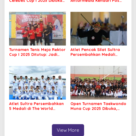
Celebes Cup I 2025 Dibuka,
Antarmedia Kendari Pos
Peserta dari Enam Provinsi
Cup II Dimulai, Ajang
Perebutkan Hadiah Rp500
Silaturahmi Insan Pers
Juta
Turnamen Tenis Meja Rektor
Atlet Pencak Silat Sultra
Cup I 2025 Ditutup: Jadi
Persembahkan Medali
Ajang Silaturahmi Civitas
Perunggu di PORNAS Korpri
Akademika UHO
2025
Atlet Sultra Persembahkan
Open Turnamen Taekwondo
5 Medali di The World
Muna Cup 2025 Dibuka,
Games 2025 Chengdu
Diikuti 42 Klub se Sultra
View More