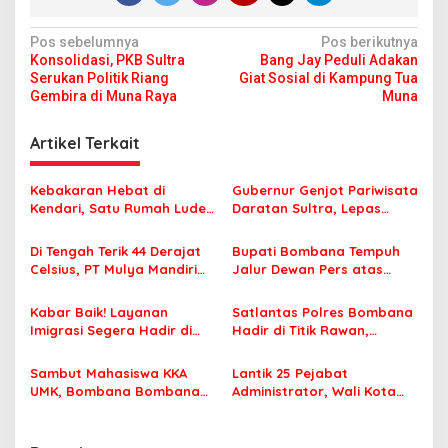
N
Pos sebelumnya
Pos berikutnya
Konsolidasi, PKB Sultra
Bang Jay Peduli Adakan
a
Serukan Politik Riang
Giat Sosial di Kampung Tua
v
Gembira di Muna Raya
Muna
i
Artikel Terkait
g
a
Kebakaran Hebat di
Gubernur Genjot Pariwisata
s
Kendari, Satu Rumah Ludes
Daratan Sultra, Lepas
Terbakar
Famtrip Overland Jelajahi
i
Tiga Kabupaten Unggulan
Di Tengah Terik 44 Derajat
Bupati Bombana Tempuh
p
Celsius, PT Mulya Mandiri
Jalur Dewan Pers atas
Travel Pastikan Seluruh
Pemberitaan Dugaan
o
Jamaah Tetap Sehat dan
Korupsi Jembatan Cirauci II
Kabar Baik! Layanan
Satlantas Polres Bombana
s
Nyaman Beribadah
Imigrasi Segera Hadir di
Hadir di Titik Rawan,
MPP Bombana, Warga Tak
Pastikan Pelajar Berangkat
Perlu Lagi ke Kendari
Sekolah dengan Aman
Sambut Mahasiswa KKA
Lantik 25 Pejabat
UMK, Bombana Bombana
Administrator, Wali Kota
Minta Program Kerja Tepat
Tegaskan ASN Harus
Sasaran
Berintegritas dan
Profesional Layani