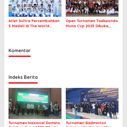
Atlet Sultra Persembahkan
Open Turnamen Taekwondo
5 Medali di The World
Muna Cup 2025 Dibuka,
Games 2025 Chengdu
Diikuti 42 Klub se Sultra
Komentar
Indeks Berita
Turnamen Nasional Domino
Turnamen Badminton