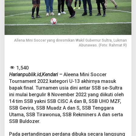
o
u
r
n
a
m
e
n
Allena Mini Soccer yang diresmikan Wakil Gubernur Sultra, Lukman
t
Abunawas. (Foto: Rahmat R)
2
0
2
2
1,540
U
Harianpublik.id,Kendari –
Aleena Mini Soccer
-
Tournament 2022 kategori U-13 akhirnya masuk
1
bapak final. Turnamen usia dini antar SSB se-Sultra
3
ini mulai bergulir 8 November 2022 yang diikuti oleh
M
a
14 tim SSB yakni SSB CISC A dan B, SSB UHO MZF,
s
SSB Gevira, SSB Muadz A dan S, SSB Tenggara
u
Utama, SSB Tirawonua, SSB Rekminers A dan serta
k
SSB Buldozer.
i
B
a
Pada pertandingan perdana dibuka secara langsung