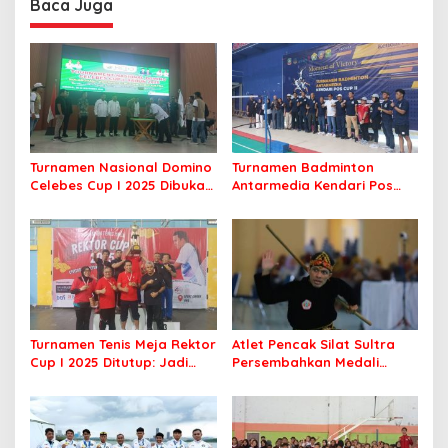
Baca Juga
Masyarakat
Turnamen Nasional Domino
Turnamen Badminton
Celebes Cup I 2025 Dibuka,
Antarmedia Kendari Pos
Peserta dari Enam Provinsi
Cup II Dimulai, Ajang
Perebutkan Hadiah Rp500
Silaturahmi Insan Pers
Juta
Turnamen Tenis Meja Rektor
Atlet Pencak Silat Sultra
Cup I 2025 Ditutup: Jadi
Persembahkan Medali
Ajang Silaturahmi Civitas
Perunggu di PORNAS Korpri
Akademika UHO
2025