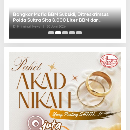
Bongkar Mafia BBM Subsidi, Ditreskrimsus
J
Polda Sultra Sita 8.000 Liter BBM dan
G
Ringkus 3 Tersangka
3
Di Kriminal, News
|
20 Juni 2026
Di