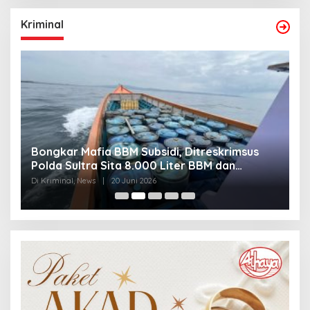
Kriminal
Bongkar Mafia BBM Subsidi, Ditreskrimsus
J
Polda Sultra Sita 8.000 Liter BBM dan
G
Ringkus 3 Tersangka
3
Di Kriminal, News
|
20 Juni 2026
Di