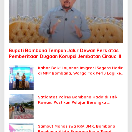
Bupati Bombana Tempuh Jalur Dewan Pers atas
Pemberitaan Dugaan Korupsi Jembatan Cirauci II
Kabar Baik! Layanan Imigrasi Segera Hadir
di MPP Bombana, Warga Tak Perlu Lagi ke
Kendari
Satlantas Polres Bombana Hadir di Titik
Rawan, Pastikan Pelajar Berangkat
Sekolah dengan Aman
Sambut Mahasiswa KKA UMK, Bombana
Bombana Minta Program Kerja Tepat