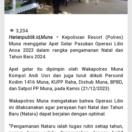
h
u
n
B
a
r
3,234
u
Harianpublik.id,Muna –
Kepolisian Resort (Polres)
,
Muna menggelar Apel Gelar Pasukan Operasi Lilin
P
o
Anoa 2023 dalam rangka pengamanan Natal dan
l
Tahun Baru 2024.
r
e
Apel gelar itu dipimpin oleh Wakapolres Muna
s
Kompol Andi Usri dan juga turut diikuti Personil
M
u
Kodim 1416 Muna, KUPP Raha, Dishub Muna, BPBD,
n
dan Satpol PP Muna, pada Kamis (21/12/2023).
a
T
Wakapolres Muna mengatakan bahwa Operasi Lilin
u
ini dilaksanakan agar perayaan hari Natal dan Tahun
r
u
Baru (Nataru) dapat berjalan dengan optimal.
n
k
“Pengamanan Nataru ialah tugas rutin setiap tahun,
a