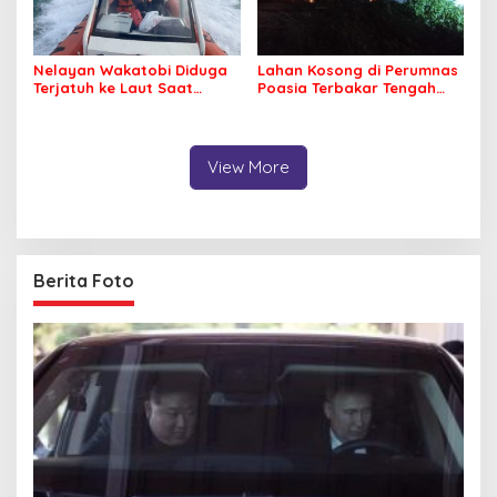
Nelayan Wakatobi Diduga
Lahan Kosong di Perumnas
Terjatuh ke Laut Saat
Poasia Terbakar Tengah
Memancing
Malam
View More
Berita Foto