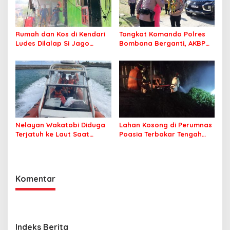
Rumah dan Kos di Kendari
Tongkat Komando Polres
Ludes Dilalap Si Jago
Bombana Berganti, AKBP
Merah
Irwandhy Idrus Nahkodai
Kepolisian Bombana
Nelayan Wakatobi Diduga
Lahan Kosong di Perumnas
Terjatuh ke Laut Saat
Poasia Terbakar Tengah
Memancing
Malam
Komentar
Indeks Berita