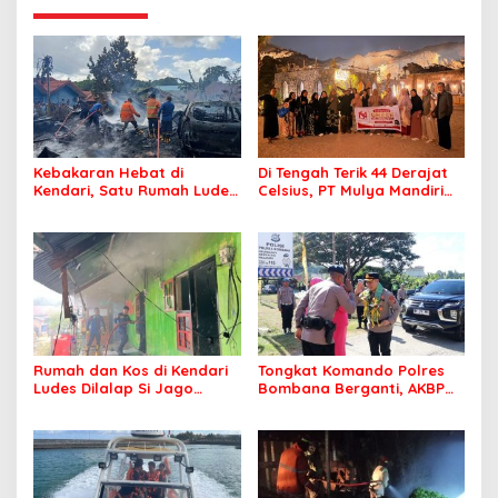
Kebakaran Hebat di
Di Tengah Terik 44 Derajat
Kendari, Satu Rumah Ludes
Celsius, PT Mulya Mandiri
Terbakar
Travel Pastikan Seluruh
Jamaah Tetap Sehat dan
Nyaman Beribadah
Rumah dan Kos di Kendari
Tongkat Komando Polres
Ludes Dilalap Si Jago
Bombana Berganti, AKBP
Merah
Irwandhy Idrus Nahkodai
Kepolisian Bombana