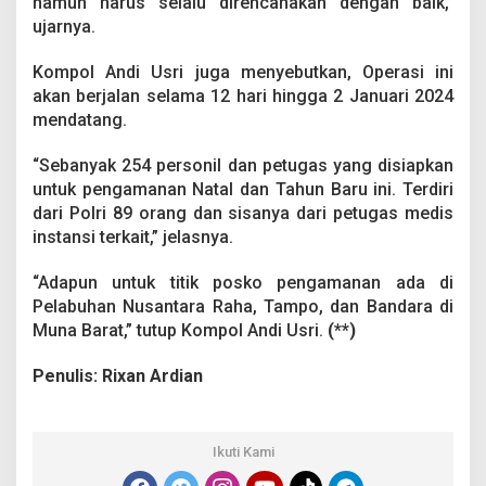
namun harus selalu direncanakan dengan baik,”
n
ujarnya.
P
u
l
Kompol Andi Usri juga menyebutkan, Operasi ini
u
akan berjalan selama 12 hari hingga 2 Januari 2024
h
mendatang.
a
n
“Sebanyak 254 personil dan petugas yang disiapkan
P
e
untuk pengamanan Natal dan Tahun Baru ini. Terdiri
r
dari Polri 89 orang dan sisanya dari petugas medis
s
instansi terkait,” jelasnya.
o
n
“Adapun untuk titik posko pengamanan ada di
i
l
Pelabuhan Nusantara Raha, Tampo, dan Bandara di
Muna Barat,” tutup Kompol Andi Usri.
(**)
Penulis: Rixan Ardian
Ikuti Kami