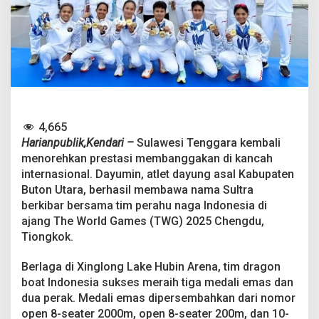
b
a
h
k
a
n
5
M
e
d
4,665
a
Harianpublik,Kendari –
Sulawesi Tenggara kembali
l
i
menorehkan prestasi membanggakan di kancah
d
internasional. Dayumin, atlet dayung asal Kabupaten
i
Buton Utara, berhasil membawa nama Sultra
T
berkibar bersama tim perahu naga Indonesia di
h
ajang The World Games (TWG) 2025 Chengdu,
e
W
Tiongkok.
o
r
Berlaga di Xinglong Lake Hubin Arena, tim dragon
l
boat Indonesia sukses meraih tiga medali emas dan
d
dua perak. Medali emas dipersembahkan dari nomor
G
a
open 8-seater 2000m, open 8-seater 200m, dan 10-