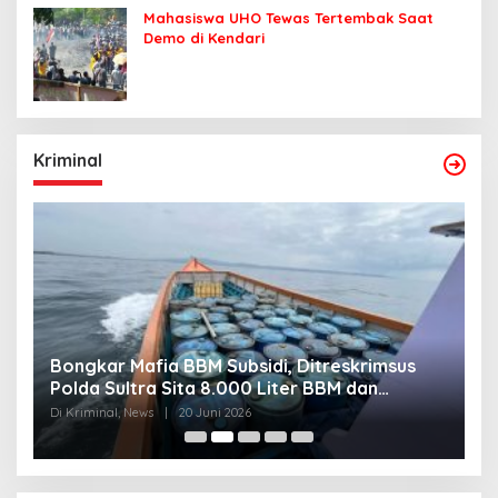
Mahasiswa UHO Tewas Tertembak Saat
Demo di Kendari
Kriminal
Bongkar Mafia BBM Subsidi, Ditreskrimsus
J
Polda Sultra Sita 8.000 Liter BBM dan
G
Ringkus 3 Tersangka
3
Di Kriminal, News
|
20 Juni 2026
Di