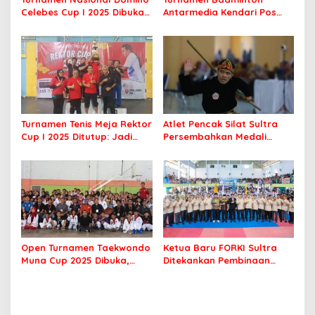
Celebes Cup I 2025 Dibuka,
Antarmedia Kendari Pos
Peserta dari Enam Provinsi
Cup II Dimulai, Ajang
Perebutkan Hadiah Rp500
Silaturahmi Insan Pers
Juta
Turnamen Tenis Meja Rektor
Atlet Pencak Silat Sultra
Cup I 2025 Ditutup: Jadi
Persembahkan Medali
Ajang Silaturahmi Civitas
Perunggu di PORNAS Korpri
Akademika UHO
2025
Open Turnamen Taekwondo
Ketua Baru FORKI Sultra
Muna Cup 2025 Dibuka,
Ditekankan Pembinaan
Diikuti 42 Klub se Sultra
Karakter Lewat Karate