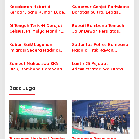
s
Kebakaran Hebat di
Gubernur Genjot Pariwisata
Kendari, Satu Rumah Ludes
Daratan Sultra, Lepas
i
Terbakar
Famtrip Overland Jelajahi
p
Tiga Kabupaten Unggulan
Di Tengah Terik 44 Derajat
Bupati Bombana Tempuh
Celsius, PT Mulya Mandiri
Jalur Dewan Pers atas
o
Travel Pastikan Seluruh
Pemberitaan Dugaan
s
Jamaah Tetap Sehat dan
Korupsi Jembatan Cirauci II
Kabar Baik! Layanan
Satlantas Polres Bombana
Nyaman Beribadah
Imigrasi Segera Hadir di
Hadir di Titik Rawan,
MPP Bombana, Warga Tak
Pastikan Pelajar Berangkat
Perlu Lagi ke Kendari
Sekolah dengan Aman
Sambut Mahasiswa KKA
Lantik 25 Pejabat
UMK, Bombana Bombana
Administrator, Wali Kota
Minta Program Kerja Tepat
Tegaskan ASN Harus
Sasaran
Berintegritas dan
Profesional Layani
Baca Juga
Masyarakat
Turnamen Nasional Domino
Turnamen Badminton