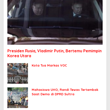
Presiden Rusia, Vladimir Putin, Bertemu Pemimpin
Korea Utara
Kota Tua Markas VOC
Mahasiswa UHO, Randi Tewas Tertembak
Saat Demo di DPRD Sultra