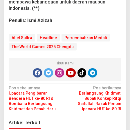
membawa kebanggaan untuk daerah maupun
Indonesia.
(**)
Penulis: Ismi Azizah
Atlet Sultra
Headline
Persembahkan Medali
The World Games 2025 Chengdu
Ikuti Kami
N
Pos sebelumnya
Pos berikutnya
Upacara Pengibaran
Berlangsung Khidmat,
a
Bendera HUT ke-80 RI di
Bupati Konkep Rifqi
v
Bombana Berlangsung
Saifullah Razak Pimpin
Khidmat dan Penuh Haru
Upacara HUT ke-80 RI
i
g
Artikel Terkait
a