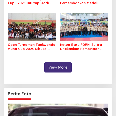
Cup I 2025 Ditutup: Jadi
Persembahkan Medali
Ajang Silaturahmi Civitas
Perunggu di PORNAS Korpri
Akademika UHO
2025
Open Turnamen Taekwondo
Ketua Baru FORKI Sultra
Muna Cup 2025 Dibuka,
Ditekankan Pembinaan
Diikuti 42 Klub se Sultra
Karakter Lewat Karate
View More
Berita Foto