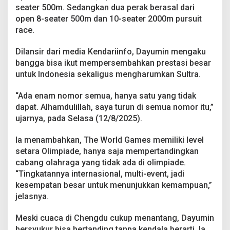
m
seater 500m. Sedangkan dua perak berasal dari
e
open 8-seater 500m dan 10-seater 2000m pursuit
s
race.
2
0
2
Dilansir dari media Kendariinfo, Dayumin mengaku
5
bangga bisa ikut mempersembahkan prestasi besar
C
untuk Indonesia sekaligus mengharumkan Sultra.
h
e
“Ada enam nomor semua, hanya satu yang tidak
n
g
dapat. Alhamdulillah, saya turun di semua nomor itu,”
d
ujarnya, pada Selasa (12/8/2025).
u
Ia menambahkan, The World Games memiliki level
setara Olimpiade, hanya saja mempertandingkan
cabang olahraga yang tidak ada di olimpiade.
“Tingkatannya internasional, multi-event, jadi
kesempatan besar untuk menunjukkan kemampuan,”
jelasnya.
Meski cuaca di Chengdu cukup menantang, Dayumin
bersyukur bisa bertanding tanpa kendala berarti. Ia