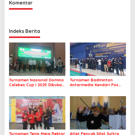
Komentar
Indeks Berita
Turnamen Nasional Domino
Turnamen Badminton
Celebes Cup I 2025 Dibuka,
Antarmedia Kendari Pos
Peserta dari Enam Provinsi
Cup II Dimulai, Ajang
Perebutkan Hadiah Rp500
Silaturahmi Insan Pers
Juta
Turnamen Tenis Meja Rektor
Atlet Pencak Silat Sultra