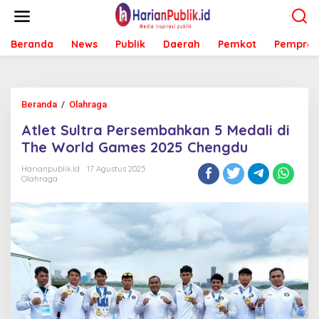
L
e
w
Beranda
News
Publik
Daerah
Pemkot
Pemprov
a
t
i
k
e
Beranda
/
Olahraga
A
k
t
o
Atlet Sultra Persembahkan 5 Medali di
l
n
e
The World Games 2025 Chengdu
t
t
e
S
Harianpublik.id
17 Agustus 2025
n
Olahraga
u
l
t
r
a
P
e
r
s
e
m