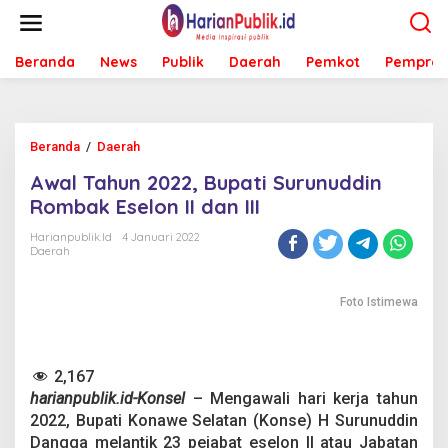
L
e
w
Beranda
News
Publik
Daerah
Pemkot
Pemprov
a
t
i
k
e
Beranda
/
Daerah
A
k
w
o
Awal Tahun 2022, Bupati Surunuddin
a
n
l
Rombak Eselon II dan III
t
T
e
a
Harianpublik.id
4 Januari 2022
n
Daerah
h
u
n
Foto Istimewa
2
0
2
2
2,167
,
harianpublik.id-Konsel
– Mengawali hari kerja tahun
B
u
2022, Bupati Konawe Selatan (Konse) H Surunuddin
p
Dangga melantik 23 pejabat eselon II atau Jabatan