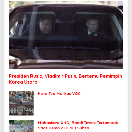
Presiden Rusia, Vladimir Putin, Bertemu Pemimpin
Korea Utara
Kota Tua Markas VOC
Mahasiswa UHO, Randi Tewas Tertembak
Saat Demo di DPRD Sultra