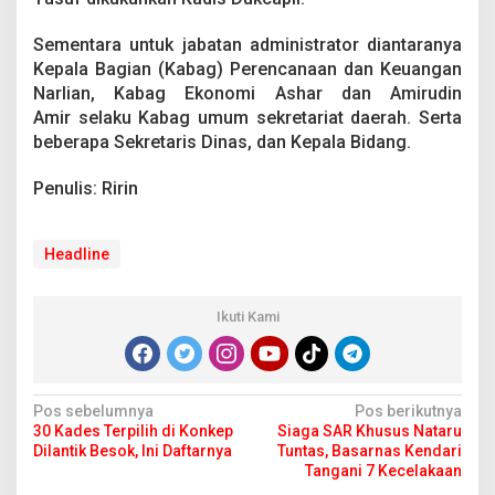
Sementara untuk jabatan administrator diantaranya
Kepala Bagian (Kabag) Perencanaan dan Keuangan
Narlian, Kabag Ekonomi Ashar dan Amirudin
Amir selaku Kabag umum sekretariat daerah. Serta
beberapa Sekretaris Dinas, dan Kepala Bidang.
Penulis: Ririn
Headline
Ikuti Kami
N
Pos sebelumnya
Pos berikutnya
30 Kades Terpilih di Konkep
Siaga SAR Khusus Nataru
a
Dilantik Besok, Ini Daftarnya
Tuntas, Basarnas Kendari
v
Tangani 7 Kecelakaan