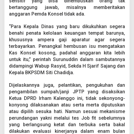
sensitif yang bisa dihembuskan orang tak
I
bertanggung jawab, misalnya memberitakan
I
d
anggaran Pemda Konsel tidak ada.
a
n
“Para Kepala Dinas yang baru dikukuhkan segera
I
benahi penata kelolaan keuangan tempat barunya,
I
khususnya ampera gaji aparatur agar segera
I
terbayarkan. Penangkal hembusan isu mengatakan
Kas Konsel kosong, padahal anggaran kita lebih
untuk itu,” perintah Surunuddin dalam sambutannya
didampingi Wabup Rasyid, Sekda H Sjarif Sajang dan
Kepala BKPSDM Siti Chadidja.
Dijelaskannya juga, pelantikan, pengukuhan dan
pengambilan sumpah/janji JPTP yang disaksikan
Ketua DPRD Irham Kalenggo ini, tidak sekonyong-
konyong dilaksanakan atau serta merta diputuskan
atau dipilih sesuka hati. Namun sesuai mekanisme
perundangan yakni melalui tes Job fit sebelumnya
yang berlangsung ketat dan terbuka serta bakal
dilakukan evaluasi kinerjanya dalam enam bulan