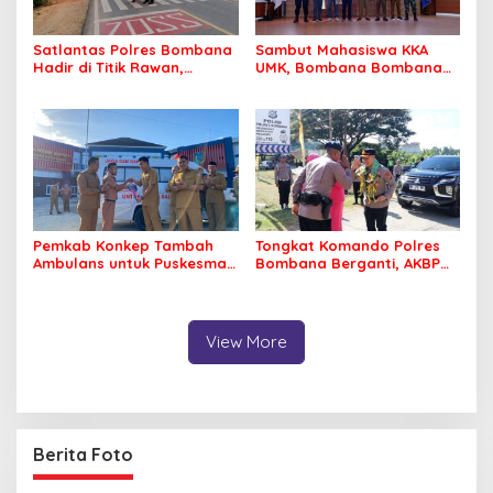
Satlantas Polres Bombana
Sambut Mahasiswa KKA
Hadir di Titik Rawan,
UMK, Bombana Bombana
Pastikan Pelajar Berangkat
Minta Program Kerja Tepat
Sekolah dengan Aman
Sasaran
Pemkab Konkep Tambah
Tongkat Komando Polres
Ambulans untuk Puskesmas
Bombana Berganti, AKBP
Roko-Roko
Irwandhy Idrus Nahkodai
Kepolisian Bombana
View More
Berita Foto