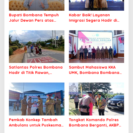
Bupati Bombana Tempuh
Kabar Baik! Layanan
Jalur Dewan Pers atas
Imigrasi Segera Hadir di
Pemberitaan Dugaan
MPP Bombana, Warga Tak
Korupsi Jembatan Cirauci II
Perlu Lagi ke Kendari
Satlantas Polres Bombana
Sambut Mahasiswa KKA
Hadir di Titik Rawan,
UMK, Bombana Bombana
Pastikan Pelajar Berangkat
Minta Program Kerja Tepat
Sekolah dengan Aman
Sasaran
Pemkab Konkep Tambah
Tongkat Komando Polres
Ambulans untuk Puskesmas
Bombana Berganti, AKBP
Roko-Roko
Irwandhy Idrus Nahkodai