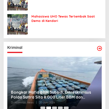
Mahasiswa UHO Tewas Tertembak Saat
Demo di Kendari
Kriminal
M Subsidi, Ditreskrimsus
Jaringan Narkoba Digulun
 8.000 Liter BBM dan
Gagalkan Edaran 3 Kg S
gka
30 Ribu Jiwa
Juni 2026
Di Kriminal, News
|
20 Juni 2026