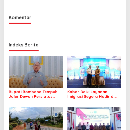
Kepolisian Bombana
Komentar
Indeks Berita
Bupati Bombana Tempuh
Kabar Baik! Layanan
Jalur Dewan Pers atas
Imigrasi Segera Hadir di
Pemberitaan Dugaan
MPP Bombana, Warga Tak
Korupsi Jembatan Cirauci II
Perlu Lagi ke Kendari