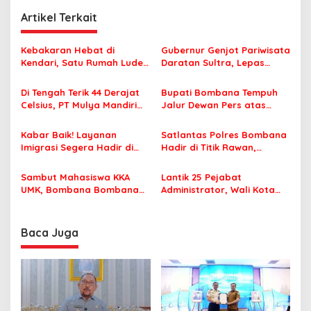
i
Artikel Terkait
g
a
Kebakaran Hebat di
Gubernur Genjot Pariwisata
s
Kendari, Satu Rumah Ludes
Daratan Sultra, Lepas
Terbakar
Famtrip Overland Jelajahi
i
Tiga Kabupaten Unggulan
Di Tengah Terik 44 Derajat
Bupati Bombana Tempuh
p
Celsius, PT Mulya Mandiri
Jalur Dewan Pers atas
Travel Pastikan Seluruh
Pemberitaan Dugaan
o
Jamaah Tetap Sehat dan
Korupsi Jembatan Cirauci II
Kabar Baik! Layanan
Satlantas Polres Bombana
s
Nyaman Beribadah
Imigrasi Segera Hadir di
Hadir di Titik Rawan,
MPP Bombana, Warga Tak
Pastikan Pelajar Berangkat
Perlu Lagi ke Kendari
Sekolah dengan Aman
Sambut Mahasiswa KKA
Lantik 25 Pejabat
UMK, Bombana Bombana
Administrator, Wali Kota
Minta Program Kerja Tepat
Tegaskan ASN Harus
Sasaran
Berintegritas dan
Profesional Layani
Baca Juga
Masyarakat