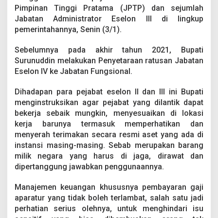
a
Pimpinan Tinggi Pratama (JPTP) dan sejumlah
t
Jabatan Administrator Eselon III di lingkup
i
pemerintahannya, Senin (3/1).
S
u
r
Sebelumnya pada akhir tahun 2021, Bupati
u
Surunuddin melakukan Penyetaraan ratusan Jabatan
n
Eselon IV ke Jabatan Fungsional.
u
d
d
Dihadapan para pejabat eselon II dan III ini Bupati
i
menginstruksikan agar pejabat yang dilantik dapat
n
bekerja sebaik mungkin, menyesuaikan di lokasi
R
kerja barunya termasuk memperhatikan dan
o
menyerah terimakan secara resmi aset yang ada di
m
b
instansi masing-masing. Sebab merupakan barang
a
milik negara yang harus di jaga, dirawat dan
k
dipertanggung jawabkan penggunaannya.
E
s
Manajemen keuangan khususnya pembayaran gaji
e
l
aparatur yang tidak boleh terlambat, salah satu jadi
o
perhatian serius olehnya, untuk menghindari isu
n