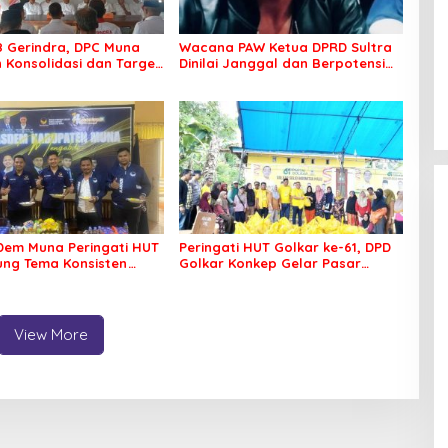
8 Gerindra, DPC Muna
Wacana PAW Ketua DPRD Sultra
 Konsolidasi dan Target
Dinilai Janggal dan Berpotensi
ilkada
Memicu ‘Gempa Politik’
em Muna Peringati HUT
Peringati HUT Golkar ke-61, DPD
sung Tema Konsisten
Golkar Konkep Gelar Pasar
 Arus Perubahan
Murah
View More