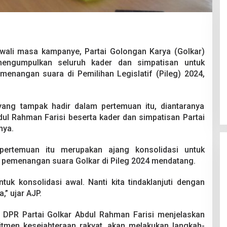
ali masa kampanye, Partai Golongan Karya (Golkar)
mengumpulkan seluruh kader dan simpatisan untuk
nangan suara di Pemilihan Legislatif (Pileg) 2024,
Pesta Pernikahan Berakhir
Mencekam, Mahasiswa Ditikam
Badik Usai Cekcok saat Pesta
Di Kriminal
|
29 Juni 2026
Miras
ang tampak hadir dalam pertemuan itu, diantaranya
ul Rahman Farisi beserta kader dan simpatisan Partai
nya.
rtemuan itu merupakan ajang konsolidasi untuk
pemenangan suara Golkar di Pileg 2024 mendatang.
tuk konsolidasi awal. Nanti kita tindaklanjuti dengan
” ujar AJP.
if DPR Partai Golkar Abdul Rahman Farisi menjelaskan
tmen kesejahteraan rakyat, akan melakukan langkah-