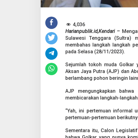
s
S
t
r
a
4,036
t
Harianpublik.id,Kendari –
Mengaw
e
Sulawesi Tenggara (Sultra) 
g
membahas langkah langkah peme
i
P
pada Selasa (28/11/2023).
e
m
Sejumlah tokoh muda Golkar y
e
Aksan Jaya Putra (AJP) dan Abd
n
berlambang pohon beringin lain
a
n
g
AJP mengungkapkan bahwa pe
a
membicarakan langkah-langkah 
n
S
“Yah, ini pertemuan informal un
u
a
pertemuan-pertemuan berikutnya,
r
a
Sementara itu, Calon Legislat
d
bahwa Golkar yang punya komi