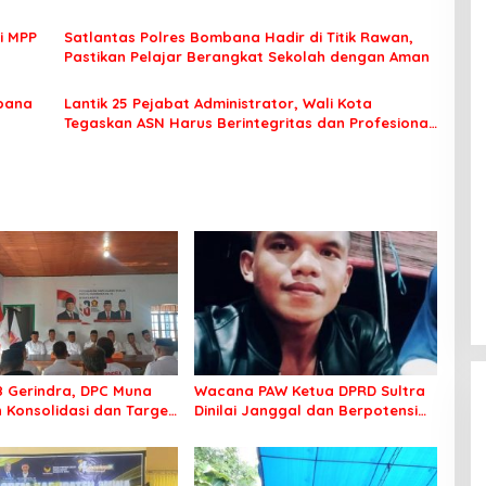
i MPP
Satlantas Polres Bombana Hadir di Titik Rawan,
Pastikan Pelajar Berangkat Sekolah dengan Aman
bana
Lantik 25 Pejabat Administrator, Wali Kota
Tegaskan ASN Harus Berintegritas dan Profesional
Layani Masyarakat
8 Gerindra, DPC Muna
Wacana PAW Ketua DPRD Sultra
 Konsolidasi dan Target
Dinilai Janggal dan Berpotensi
ilkada
Memicu ‘Gempa Politik’