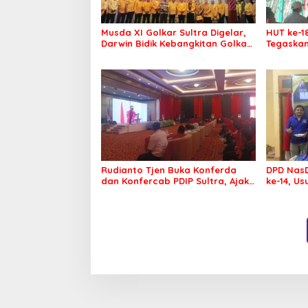
Musda XI Golkar Sultra Digelar,
HUT ke-1
Darwin Bidik Kebangkitan Golkar
Tegaskan
di Muna dan Mubar
Menang P
Rudianto Tjen Buka Konferda
DPD NasD
dan Konfercab PDIP Sultra, Ajak
ke-14, U
Kader Tingkatkan Soliditas
Membawa