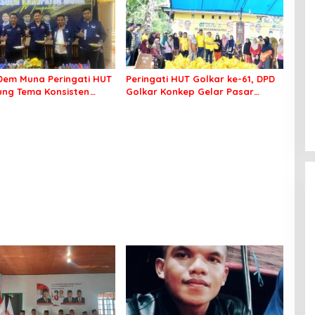
em Muna Peringati HUT
Peringati HUT Golkar ke-61, DPD
sung Tema Konsisten
Golkar Konkep Gelar Pasar
 Arus Perubahan
Murah