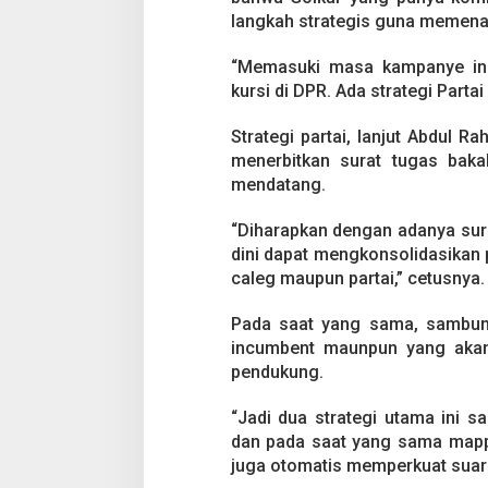
i
langkah strategis guna memena
P
i
l
“Memasuki masa kampanye ini
e
kursi di DPR. Ada strategi Parta
g
Strategi partai, lanjut Abdul R
menerbitkan surat tugas baka
mendatang.
“Diharapkan dengan adanya surat
dini dapat mengkonsolidasikan
caleg maupun partai,” cetusnya.
Pada saat yang sama, sambung
incumbent maunpun yang akan
pendukung.
“Jadi dua strategi utama ini s
dan pada saat yang sama mappi
juga otomatis memperkuat suara p