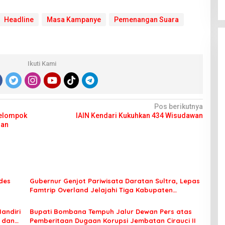
Headline
Masa Kampanye
Pemenangan Suara
Ikuti Kami
Pos berikutnya
Kelompok
IAIN Kendari Kukuhkan 434 Wisudawan
uan
des
Gubernur Genjot Pariwisata Daratan Sultra, Lepas
Famtrip Overland Jelajahi Tiga Kabupaten
Unggulan
Mandiri
Bupati Bombana Tempuh Jalur Dewan Pers atas
t dan
Pemberitaan Dugaan Korupsi Jembatan Cirauci II