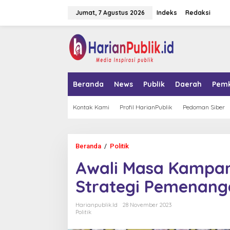
L
Jumat, 7 Agustus 2026
Indeks
Redaksi
e
w
a
tutup
t
i
k
e
k
Beranda
News
Publik
Daerah
Pem
o
n
t
Kontak Kami
Profil HarianPublik
Pedoman Siber
e
n
Beranda
/
Politik
A
w
Awali Masa Kampan
a
l
Strategi Pemenanga
i
M
a
Harianpublik.id
28 November 2023
s
Politik
a
K