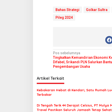
Bahas Strategi
Golkar Sultra
Pileg 2024
N
Pos sebelumnya
Tingkatkan Kemandirian Ekonomi 
a
Difabel, Srikandi PLN Salurkan Bant
v
Pengembangan Usaha
i
Artikel Terkait
g
a
Kebakaran Hebat di Kendari, Satu Rumah Lu
s
Terbakar
i
Di Tengah Terik 44 Derajat Celsius, PT Mulya 
p
Travel Pastikan Seluruh Jamaah Tetap Seha