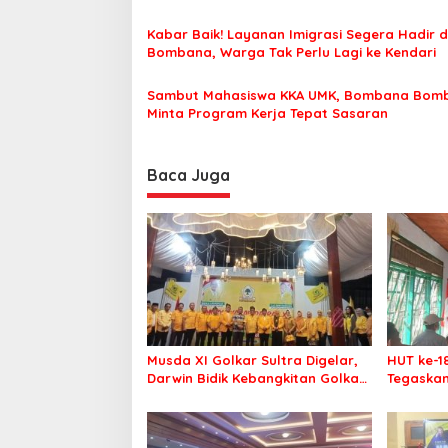
Nyaman Beribadah
o
Kabar Baik! Layanan Imigrasi Segera Hadir d
s
Bombana, Warga Tak Perlu Lagi ke Kendari
Sambut Mahasiswa KKA UMK, Bombana Bom
Minta Program Kerja Tepat Sasaran
Baca Juga
Musda XI Golkar Sultra Digelar,
HUT ke-1
Darwin Bidik Kebangkitan Golkar
Tegaskan
di Muna dan Mubar
Menang P