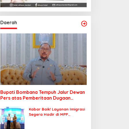
Daerah
Bupati Bombana Tempuh Jalur Dewan
Pers atas Pemberitaan Dugaan
Korupsi Jembatan Cirauci II
Kabar Baik! Layanan Imigrasi
Segera Hadir di MPP
Bombana, Warga Tak Perlu
Lagi ke Kendari