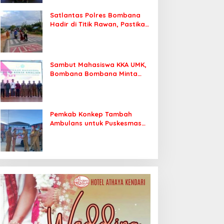
Satlantas Polres Bombana
Hadir di Titik Rawan, Pastikan
Pelajar Berangkat Sekolah
dengan Aman
Sambut Mahasiswa KKA UMK,
Bombana Bombana Minta
Program Kerja Tepat Sasaran
Pemkab Konkep Tambah
Ambulans untuk Puskesmas
Roko-Roko