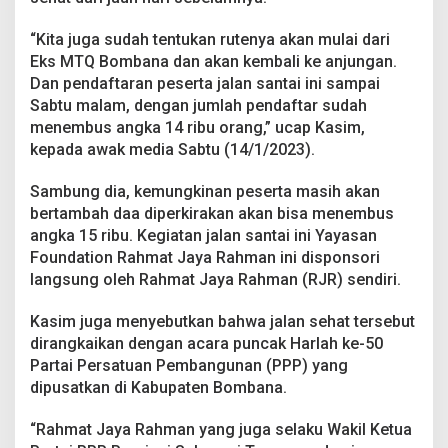
a
y
“Kita juga sudah tentukan rutenya akan mulai dari
a
Eks MTQ Bombana dan akan kembali ke anjungan.
s
a
Dan pendaftaran peserta jalan santai ini sampai
n
Sabtu malam, dengan jumlah pendaftar sudah
F
menembus angka 14 ribu orang,” ucap Kasim,
o
kepada awak media Sabtu (14/1/2023).
u
n
d
Sambung dia, kemungkinan peserta masih akan
a
bertambah daa diperkirakan akan bisa menembus
t
angka 15 ribu. Kegiatan jalan santai ini Yayasan
i
Foundation Rahmat Jaya Rahman ini disponsori
o
n
langsung oleh Rahmat Jaya Rahman (RJR) sendiri.
R
J
Kasim juga menyebutkan bahwa jalan sehat tersebut
R
dirangkaikan dengan acara puncak Harlah ke-50
B
Partai Persatuan Pembangunan (PPP) yang
e
r
dipusatkan di Kabupaten Bombana.
t
a
“Rahmat Jaya Rahman yang juga selaku Wakil Ketua
b