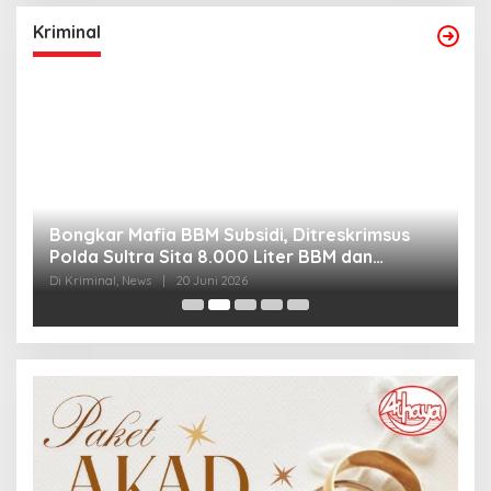
Kriminal
Bongkar Mafia BBM Subsidi, Ditreskrimsus
J
Polda Sultra Sita 8.000 Liter BBM dan
G
Ringkus 3 Tersangka
3
Di Kriminal, News
|
20 Juni 2026
Di