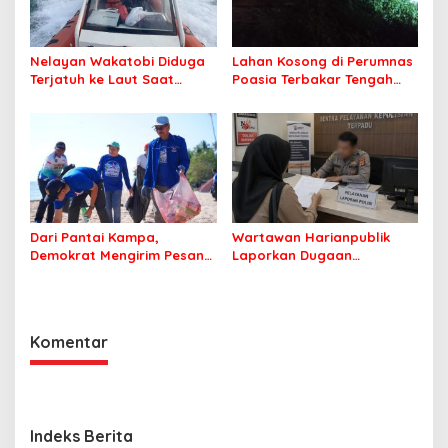
Nelayan Wakatobi Diduga
Lahan Kosong di Perumnas
Terjatuh ke Laut Saat
Poasia Terbakar Tengah
Memancing
Malam
Dari Pantai Kampa,
Wartawan Harianpublik
Demokrat Mengirim Pesan
Laporkan Dugaan
Tentang Kepedulian
Cyberbullying ke Polres
Lingkungan
Bombana, Soroti Proses
Penanganan Aduan
Komentar
Indeks Berita