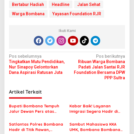
Bertabur Hadiah
Headline
Jalan Sehat
Warga Bombana
Yayasan Foundation RJR
Ikuti Kami
N
Pos sebelumnya
Pos berikutnya
Tingkatkan Mutu Pendidikan,
Ribuan Warga Bombana
a
Nur Sinapoy Gelontorkan
Padati Jalan Santai RJR
v
Dana Aspirasi Ratusan Juta
Foundation Bersama DPW
PPP Sultra
i
g
Artikel Terkait
a
s
Bupati Bombana Tempuh
Kabar Baik! Layanan
Jalur Dewan Pers atas
Imigrasi Segera Hadir di
i
Pemberitaan Dugaan
MPP Bombana, Warga Tak
p
Korupsi Jembatan Cirauci II
Perlu Lagi ke Kendari
Satlantas Polres Bombana
Sambut Mahasiswa KKA
Hadir di Titik Rawan,
UMK, Bombana Bombana
o