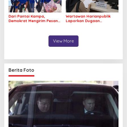
Dari Pantai Kampa,
Wartawan Harianpublik
Demokrat Mengirim Pesan
Laporkan Dugaan
Tentang Kepedulian
Cyberbullying ke Polres
Lingkungan
Bombana, Soroti Proses
Penanganan Aduan
View More
Berita Foto