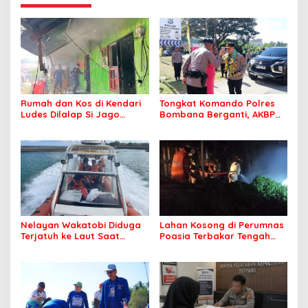
Rumah dan Kos di Kendari
Tongkat Komando Polres
Ludes Dilalap Si Jago
Bombana Berganti, AKBP
Merah
Irwandhy Idrus Nahkodai
Kepolisian Bombana
Nelayan Wakatobi Diduga
Lahan Kosong di Perumnas
Terjatuh ke Laut Saat
Poasia Terbakar Tengah
Memancing
Malam