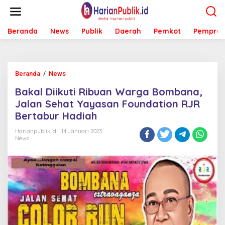
L
e
w
Beranda
News
Publik
Daerah
Pemkot
Pemprov
a
t
i
k
e
Beranda
/
News
B
k
a
o
Bakal Diikuti Ribuan Warga Bombana,
k
n
a
Jalan Sehat Yayasan Foundation RJR
t
l
e
Bertabur Hadiah
D
n
i
Harianpublik.id
14 Januari 2023
i
News
k
u
t
i
R
i
b
u
a