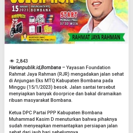
n
W
a
r
g
a
B
o
m
b
a
n
2,843
a
Harianpublik.id,Bombana –
Yayasan Foundation
,
Rahmat Jaya Rahman (RJR) mengadakan jalan sehat
J
di Anjungan Eks MTQ Kabupaten Bombana pada
a
Minggu (15/1/2023) besok. Jalan santai tersebut
l
a
menyiapkan banyak doorprice dan bakal diramaikan
n
ribuan masyarakat Bombana.
S
e
Ketua DPC Partai PPP Kabupaten Bombana
h
Muhammad Kasim D menuturkan bahwa pihaknya
a
t
sudah menyeapkan memantapkan persiapan jalan
Y
sehat dari jauh hari sebelumnya.