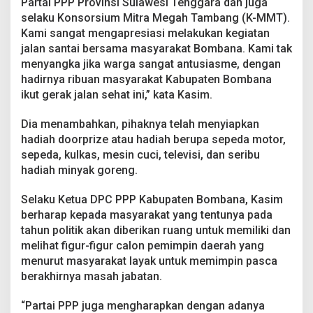
Partai PPP Provinsi Sulawesi Tenggara dan juga
u
selaku Konsorsium Mitra Megah Tambang (K-MMT).
r
H
Kami sangat mengapresiasi melakukan kegiatan
a
jalan santai bersama masyarakat Bombana. Kami tak
d
menyangka jika warga sangat antusiasme, dengan
i
hadirnya ribuan masyarakat Kabupaten Bombana
a
ikut gerak jalan sehat ini,” kata Kasim.
h
Dia menambahkan, pihaknya telah menyiapkan
hadiah doorprize atau hadiah berupa sepeda motor,
sepeda, kulkas, mesin cuci, televisi, dan seribu
hadiah minyak goreng.
Selaku Ketua DPC PPP Kabupaten Bombana, Kasim
berharap kepada masyarakat yang tentunya pada
tahun politik akan diberikan ruang untuk memiliki dan
melihat figur-figur calon pemimpin daerah yang
menurut masyarakat layak untuk memimpin pasca
berakhirnya masah jabatan.
“Partai PPP juga mengharapkan dengan adanya