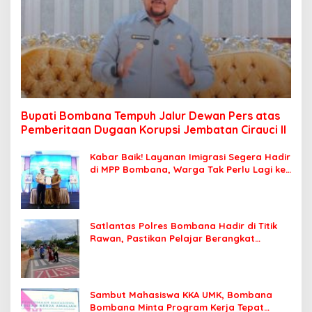
Bupati Bombana Tempuh Jalur Dewan Pers atas
Pemberitaan Dugaan Korupsi Jembatan Cirauci II
Kabar Baik! Layanan Imigrasi Segera Hadir
di MPP Bombana, Warga Tak Perlu Lagi ke
Kendari
Satlantas Polres Bombana Hadir di Titik
Rawan, Pastikan Pelajar Berangkat
Sekolah dengan Aman
Sambut Mahasiswa KKA UMK, Bombana
Bombana Minta Program Kerja Tepat