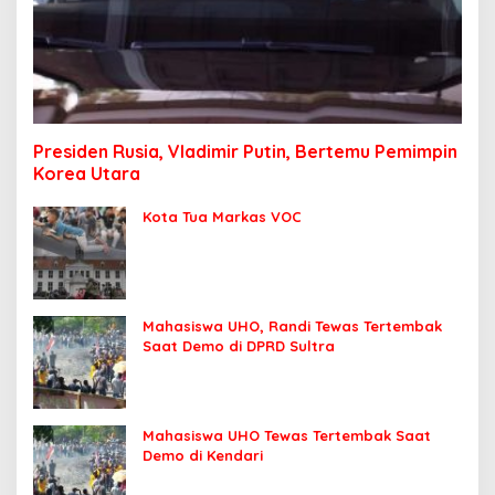
Presiden Rusia, Vladimir Putin, Bertemu Pemimpin
Korea Utara
Kota Tua Markas VOC
Mahasiswa UHO, Randi Tewas Tertembak
Saat Demo di DPRD Sultra
Mahasiswa UHO Tewas Tertembak Saat
Demo di Kendari