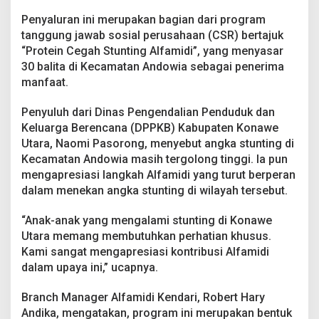
h
S
Penyaluran ini merupakan bagian dari program
a
tanggung jawab sosial perusahaan (CSR) bertajuk
l
“Protein Cegah Stunting Alfamidi”, yang menyasar
u
30 balita di Kecamatan Andowia sebagai penerima
r
manfaat.
k
a
n
Penyuluh dari Dinas Pengendalian Penduduk dan
1
Keluarga Berencana (DPPKB) Kabupaten Konawe
0
Utara, Naomi Pasorong, menyebut angka stunting di
.
Kecamatan Andowia masih tergolong tinggi. Ia pun
8
0
mengapresiasi langkah Alfamidi yang turut berperan
0
dalam menekan angka stunting di wilayah tersebut.
T
e
“Anak-anak yang mengalami stunting di Konawe
l
Utara memang membutuhkan perhatian khusus.
u
r
Kami sangat mengapresiasi kontribusi Alfamidi
d
dalam upaya ini,” ucapnya.
i
K
Branch Manager Alfamidi Kendari, Robert Hary
o
Andika, mengatakan, program ini merupakan bentuk
n