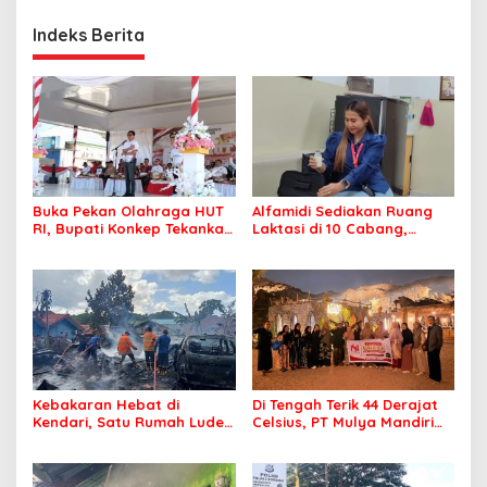
Indeks Berita
Buka Pekan Olahraga HUT
Alfamidi Sediakan Ruang
RI, Bupati Konkep Tekankan
Laktasi di 10 Cabang,
Persatuan di Tengah
Dukung Ibu Pekerja Berikan
Tantangan Pembangunan
ASI Eksklusif
Kebakaran Hebat di
Di Tengah Terik 44 Derajat
Kendari, Satu Rumah Ludes
Celsius, PT Mulya Mandiri
Terbakar
Travel Pastikan Seluruh
Jamaah Tetap Sehat dan
Nyaman Beribadah