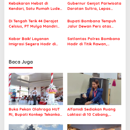
p
Tantangan Pembangunan
ASI Eksklusif
Kebakaran Hebat di
Gubernur Genjot Pariwisata
Kendari, Satu Rumah Ludes
Daratan Sultra, Lepas
o
Terbakar
Famtrip Overland Jelajahi
s
Tiga Kabupaten Unggulan
Di Tengah Terik 44 Derajat
Bupati Bombana Tempuh
Celsius, PT Mulya Mandiri
Jalur Dewan Pers atas
Travel Pastikan Seluruh
Pemberitaan Dugaan
Jamaah Tetap Sehat dan
Korupsi Jembatan Cirauci II
Kabar Baik! Layanan
Satlantas Polres Bombana
Nyaman Beribadah
Imigrasi Segera Hadir di
Hadir di Titik Rawan,
MPP Bombana, Warga Tak
Pastikan Pelajar Berangkat
Perlu Lagi ke Kendari
Sekolah dengan Aman
Baca Juga
Buka Pekan Olahraga HUT
Alfamidi Sediakan Ruang
RI, Bupati Konkep Tekankan
Laktasi di 10 Cabang,
Persatuan di Tengah
Dukung Ibu Pekerja Berikan
Tantangan Pembangunan
ASI Eksklusif