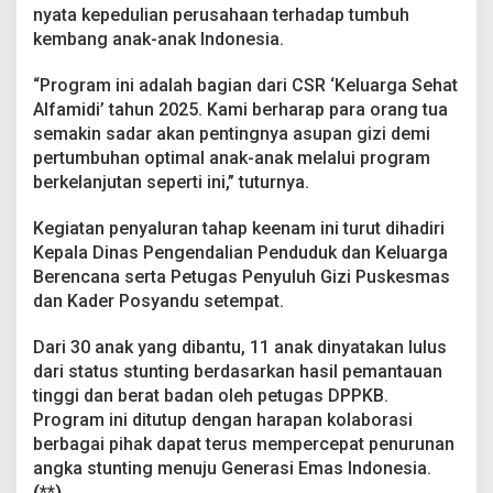
a
nyata kepedulian perusahaan terhadap tumbuh
w
kembang anak-anak Indonesia.
e
U
“Program ini adalah bagian dari CSR ‘Keluarga Sehat
t
Alfamidi’ tahun 2025. Kami berharap para orang tua
a
r
semakin sadar akan pentingnya asupan gizi demi
a
pertumbuhan optimal anak-anak melalui program
berkelanjutan seperti ini,” tuturnya.
Kegiatan penyaluran tahap keenam ini turut dihadiri
Kepala Dinas Pengendalian Penduduk dan Keluarga
Berencana serta Petugas Penyuluh Gizi Puskesmas
dan Kader Posyandu setempat.
Dari 30 anak yang dibantu, 11 anak dinyatakan lulus
dari status stunting berdasarkan hasil pemantauan
tinggi dan berat badan oleh petugas DPPKB.
Program ini ditutup dengan harapan kolaborasi
berbagai pihak dapat terus mempercepat penurunan
angka stunting menuju Generasi Emas Indonesia.
(**)