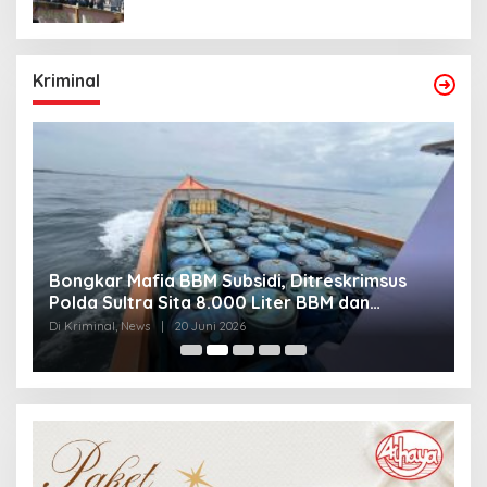
Kriminal
Bongkar Mafia BBM Subsidi, Ditreskrimsus
J
Polda Sultra Sita 8.000 Liter BBM dan
G
Ringkus 3 Tersangka
3
Di Kriminal, News
|
20 Juni 2026
Di