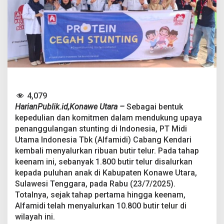
e
b
a
s
S
t
u
n
t
i
n
4,079
g
HarianPublik.id,Konawe Utara –
Sebagai bentuk
,
kepedulian dan komitmen dalam mendukung upaya
A
penanggulangan stunting di Indonesia, PT Midi
l
f
Utama Indonesia Tbk (Alfamidi) Cabang Kendari
a
kembali menyalurkan ribuan butir telur. Pada tahap
m
keenam ini, sebanyak 1.800 butir telur disalurkan
i
kepada puluhan anak di Kabupaten Konawe Utara,
d
i
Sulawesi Tenggara, pada Rabu (23/7/2025).
T
Totalnya, sejak tahap pertama hingga keenam,
e
Alfamidi telah menyalurkan 10.800 butir telur di
l
wilayah ini.
a