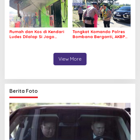
Rumah dan Kos di Kendari
Tongkat Komando Polres
Ludes Dilalap Si Jago
Bombana Berganti, AKBP
Merah
Irwandhy Idrus Nahkodai
Kepolisian Bombana
View More
Berita Foto