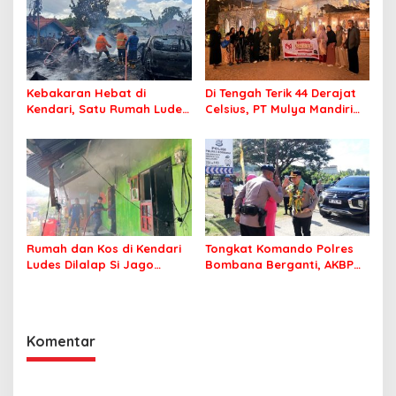
Kebakaran Hebat di
Di Tengah Terik 44 Derajat
Kendari, Satu Rumah Ludes
Celsius, PT Mulya Mandiri
Terbakar
Travel Pastikan Seluruh
Jamaah Tetap Sehat dan
Nyaman Beribadah
Rumah dan Kos di Kendari
Tongkat Komando Polres
Ludes Dilalap Si Jago
Bombana Berganti, AKBP
Merah
Irwandhy Idrus Nahkodai
Kepolisian Bombana
Komentar