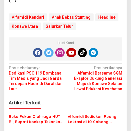
Alfamidi Kendari
Anak Bebas Stunting
Headline
Konawe Utara
Salurkan Telur
Ikuti Kami
N
Pos sebelumnya
Pos berikutnya
Dedikasi PSC 119 Bombana,
Alfamidi Bersama SGM
a
Tim Medis yang Jadi Garda
Eksplor Dukung Generasi
v
Terdepan Hadir di Darat dan
Maju di Konawe Selatan
Laut
Lewat Edukasi Kesehatan
i
g
Artikel Terkait
a
s
Buka Pekan Olahraga HUT
Alfamidi Sediakan Ruang
RI, Bupati Konkep Tekankan
Laktasi di 10 Cabang,
i
Persatuan di Tengah
Dukung Ibu Pekerja Berikan