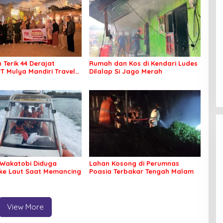
 Terik 44 Derajat
Rumah dan Kos di Kendari Ludes
PT Mulya Mandiri Travel
Dilalap Si Jago Merah
 Seluruh Jamaah Tetap
an Nyaman Beribadah
Wakatobi Diduga
Lahan Kosong di Perumnas
 ke Laut Saat Memancing
Poasia Terbakar Tengah Malam
View More