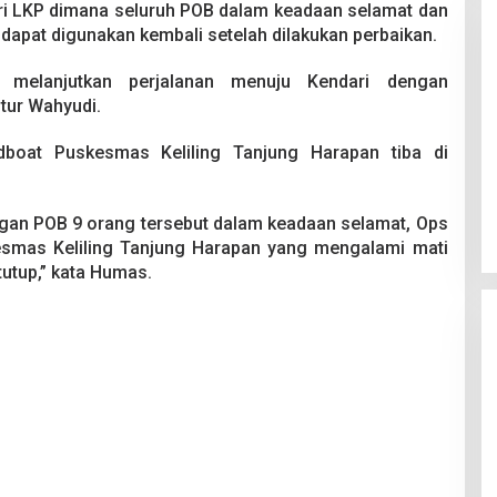
ari LKP dimana seluruh POB dalam keadaan selamat dan
dapat digunakan kembali setelah dilakukan perbaikan.
i melanjutkan perjalanan menuju Kendari dengan
tur Wahyudi.
dboat Puskesmas Keliling Tanjung Harapan tiba di
 Berakhir
Bongkar Mafia BBM Subsidi,
iswa Ditikam
Ditreskrimsus Polda Sultra Sita
k saat Pesta
8.000 Liter BBM dan Ringkus 3
026
Di Kriminal, News
|
20 Juni 2026
gan POB 9 orang tersebut dalam keadaan selamat, Ops
Tersangka
smas Keliling Tanjung Harapan yang mengalami mati
tutup,” kata Humas.