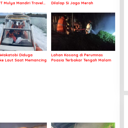
PT Mulya Mandiri Travel
Dilalap Si Jago Merah
 Seluruh Jamaah Tetap
an Nyaman Beribadah
Wakatobi Diduga
Lahan Kosong di Perumnas
 ke Laut Saat Memancing
Poasia Terbakar Tengah Malam