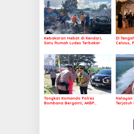
Kebakaran Hebat di Kendari,
Di Tengah
Satu Rumah Ludes Terbakar
Celsius, 
Pastikan
Sehat d
Tongkat Komando Polres
Nelayan 
Bombana Berganti, AKBP
Terjatuh
Irwandhy Idrus Nahkodai
Kepolisian Bombana