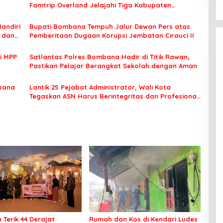
Famtrip Overland Jelajahi Tiga Kabupaten
Unggulan
Mandiri
Bupati Bombana Tempuh Jalur Dewan Pers atas
t dan
Pemberitaan Dugaan Korupsi Jembatan Cirauci II
i MPP
Satlantas Polres Bombana Hadir di Titik Rawan,
Pastikan Pelajar Berangkat Sekolah dengan Aman
bana
Lantik 25 Pejabat Administrator, Wali Kota
Tegaskan ASN Harus Berintegritas dan Profesional
Layani Masyarakat
 Terik 44 Derajat
Rumah dan Kos di Kendari Ludes