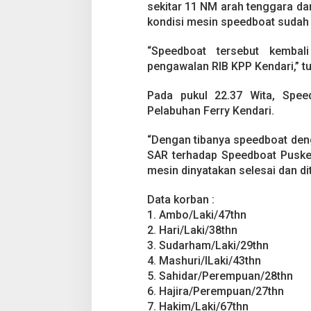
a
sekitar 11 NM arah tenggara d
t
kondisi mesin speedboat sudah 
P
u
“Speedboat tersebut kembal
s
k
pengawalan RIB KPP Kendari,” tu
e
m
Pada pukul 22.37 Wita, Spee
Pesta Pernikahan
a
Pelabuhan Ferry Kendari.
s
Mencekam, Mahas
K
Badik Usai Cekco
Di Kriminal
|
29 Juni 2
e
“Dengan tibanya speedboat den
Miras
l
SAR terhadap Speedboat Puske
i
mesin dinyatakan selesai dan di
l
i
Data korban :
n
g
1. Ambo/Laki/47thn
M
2. Hari/Laki/38thn
a
3. Sudarham/Laki/29thn
t
4. Mashuri/lLaki/43thn
i
5. Sahidar/Perempuan/28thn
M
e
6. Hajira/Perempuan/27thn
s
7. Hakim/Laki/67thn