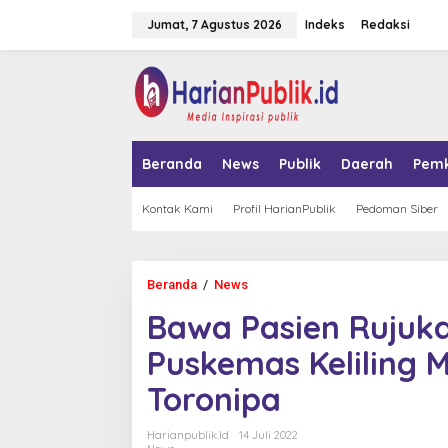
L
Jumat, 7 Agustus 2026
Indeks
Redaksi
e
w
a
tutup
t
i
k
e
k
Beranda
News
Publik
Daerah
Pem
o
n
t
Kontak Kami
Profil HarianPublik
Pedoman Siber
e
n
Beranda
/
News
B
a
Bawa Pasien Rujuka
w
a
Puskemas Keliling M
P
a
Toronipa
s
i
e
Harianpublik.id
14 Juli 2022
n