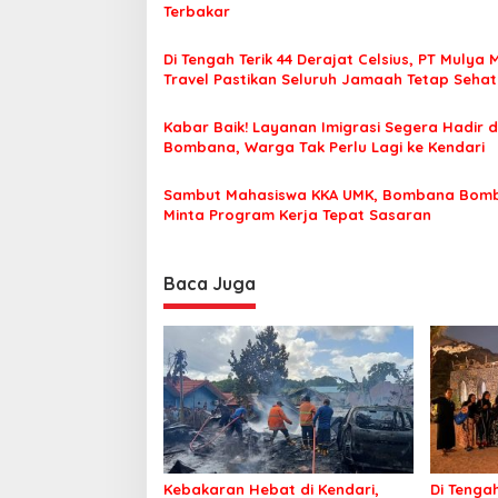
s
Terbakar
i
Di Tengah Terik 44 Derajat Celsius, PT Mulya 
p
Travel Pastikan Seluruh Jamaah Tetap Seha
Nyaman Beribadah
o
Kabar Baik! Layanan Imigrasi Segera Hadir d
s
Bombana, Warga Tak Perlu Lagi ke Kendari
Sambut Mahasiswa KKA UMK, Bombana Bom
Minta Program Kerja Tepat Sasaran
Baca Juga
Kebakaran Hebat di Kendari,
Di Tengah