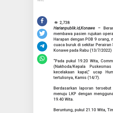
News
R
u
j
u
2,738
k
a
Harianpublik.id,Konawe –
Beran
n
membawa pasien rujukan operas
k
Harapan dengan POB 9 orang, 
e
cuaca buruk di sekitar Peraira
K
e
Konawe pada Rabu (13/7/2022) s
n
d
“Pada pukul 19.20 Wita, Comm
a
(Nakhoda/Kepala Puskesmas 
r
kecelakaan kapal,” ucap Hu
i
,
tertulisnya, Kamis (14/7).
S
p
Berdasarkan laporan tersebut
e
menuju LKP dengan menggunak
e
19.40 Wita.
d
b
o
Beruntung, pukul 21.10 Wita, 