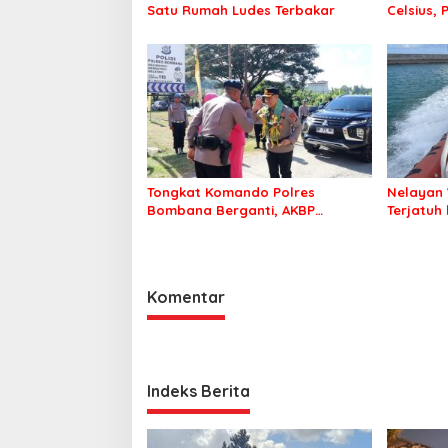
Satu Rumah Ludes Terbakar
Celsius, 
Pastikan
Sehat d
Tongkat Komando Polres
Nelayan 
Bombana Berganti, AKBP
Terjatuh
Irwandhy Idrus Nahkodai
Kepolisian Bombana
Komentar
Indeks Berita