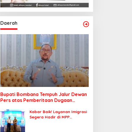
Daerah
Bupati Bombana Tempuh Jalur Dewan
Pers atas Pemberitaan Dugaan
Korupsi Jembatan Cirauci II
Kabar Baik! Layanan Imigrasi
Segera Hadir di MPP
Bombana, Warga Tak Perlu
Lagi ke Kendari