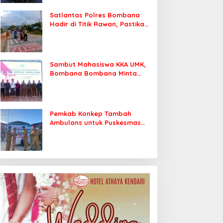
Satlantas Polres Bombana
Hadir di Titik Rawan, Pastikan
Pelajar Berangkat Sekolah
dengan Aman
Sambut Mahasiswa KKA UMK,
Bombana Bombana Minta
Program Kerja Tepat Sasaran
Pemkab Konkep Tambah
Ambulans untuk Puskesmas
Roko-Roko