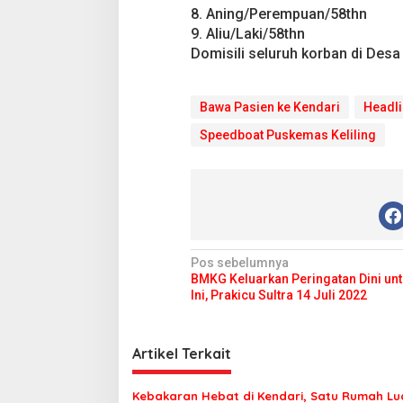
i
8. Aning/Perempuan/58thn
n
9. Aliu/Laki/58thn
d
i
Domisili seluruh korban di Des
P
e
r
Bawa Pasien ke Kendari
Headli
a
i
Speedboat Puskemas Keliling
r
a
n
T
o
r
o
N
n
Pos sebelumnya
i
BMKG Keluarkan Peringatan Dini unt
a
p
Ini, Prakicu Sultra 14 Juli 2022
v
a
i
Artikel Terkait
g
a
Kebakaran Hebat di Kendari, Satu Rumah Lu