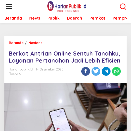
L
e
w
Beranda
News
Publik
Daerah
Pemkot
Pemprov
a
t
i
k
e
Beranda
/
Nasional
B
k
e
o
Berkat Antrian Online Sentuh Tanahku,
r
n
k
Layanan Pertanahan Jadi Lebih Efisien
t
a
e
t
Harianpublik.id
14 Desember 2025
n
Nasional
A
n
t
r
i
a
n
O
n
l
i