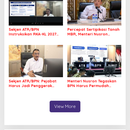
Sekjen ATR/BPN
Percepat Sertipikasi Tanah
Instruksikan RKA-KL 2027
MBR, Menteri Nusron
Berfokus pada
Pastikan Manfaat Program
Transformasi Layanan
Pemerintah Dirasakan Utuh
Pertanahan
Sekjen ATR/BPN: Pejabat
Menteri Nusron Tegaskan
Harus Jadi Penggerak
BPN Harus Permudah
Organisasi yang
Layanan, Kepentingan
Berdampak bagi
Masyarakat Jadi Prioritas
Masyarakat
View More