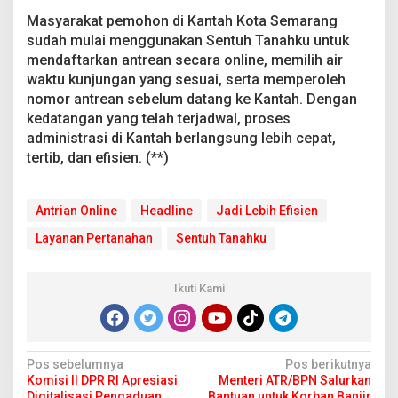
Masyarakat pemohon di Kantah Kota Semarang
sudah mulai menggunakan Sentuh Tanahku untuk
mendaftarkan antrean secara online, memilih air
waktu kunjungan yang sesuai, serta memperoleh
nomor antrean sebelum datang ke Kantah. Dengan
kedatangan yang telah terjadwal, proses
administrasi di Kantah berlangsung lebih cepat,
tertib, dan efisien. (**)
Antrian Online
Headline
Jadi Lebih Efisien
Layanan Pertanahan
Sentuh Tanahku
Ikuti Kami
N
Pos sebelumnya
Pos berikutnya
Komisi II DPR RI Apresiasi
Menteri ATR/BPN Salurkan
a
Digitalisasi Pengaduan
Bantuan untuk Korban Banjir