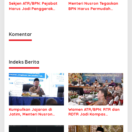
Sekjen ATR/BPN: Pejabat
Menteri Nusron Tegaskan
Harus Jadi Penggerak
BPN Harus Permudah
Organisasi yang
Layanan, Kepentingan
Berdampak bagi
Masyarakat Jadi Prioritas
Masyarakat
Komentar
Indeks Berita
Kumpulkan Jajaran di
Wamen ATR/BPN: RTR dan
Jatim, Menteri Nusron
RDTR Jadi Kompas
Tegaskan Rakyat Harus
Pembangunan Bali
Jadi Prioritas