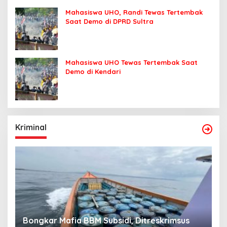
Mahasiswa UHO, Randi Tewas Tertembak
Saat Demo di DPRD Sultra
Mahasiswa UHO Tewas Tertembak Saat
Demo di Kendari
Kriminal
Bongkar Mafia BBM Subsidi, Ditreskrimsus
J