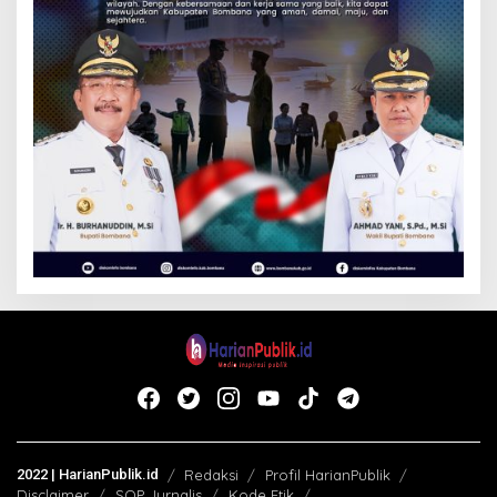
2022 | HarianPublik.id
Redaksi
Profil HarianPublik
Disclaimer
SOP Jurnalis
Kode Etik