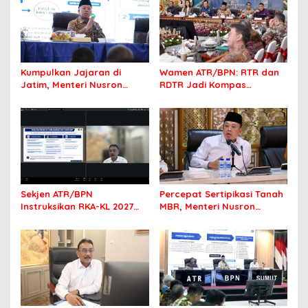
Kumpulkan Jajaran di
Wamen ATR/BPN: RTR dan
Jatim, Menteri Nusron
RDTR Jadi Kompas
Tegaskan Rakyat Harus
Pembangunan Bali
Jadi Prioritas
Sekjen ATR/BPN
Percepat Sertipikasi Tanah
Instruksikan RKA-KL 2027
MBR, Menteri Nusron
Berfokus pada
Pastikan Manfaat Program
Transformasi Layanan
Pemerintah Dirasakan Utuh
Pertanahan