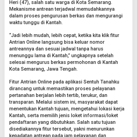
Heri (47), salah satu warga di Kota Semarang.
r
t
Mekanisme antrean terjadwal memudahkannya
a
dalam proses pengurusan berkas dan mengurangi
n
waktu tunggu di Kantah.
a
h
“Jadi lebih mudah, lebih cepat, ketika kita klik fitur
a
n
Antrian Online langsung bisa keluar nomor
J
antreannya dan sesuai jadwal tanpa harus
a
menunggu lama di Kantah,” ungkapnya setelah
d
selesai mengurus berkas permohonan di Kantah
i
L
Kota Semarang, Jawa Tengah.
e
b
Fitur Antrian Online pada aplikasi Sentuh Tanahku
i
dirancang untuk memastikan proses pelayanan
h
pertanahan berjalan lebih tertib, terukur, dan
E
f
transparan. Melalui sistem ini, masyarakat dapat
i
menentukan Kantah tujuan, mengetahui lokasi kerja
s
Kantah, serta memilih jenis loket informasi/loket
i
pendaftaran yang dibutuhkan. Salah satu tujuan
e
disediakannya fitur tersebut, yakni menurunkan
n
kepadatan antrean pada jam pelayanan dan