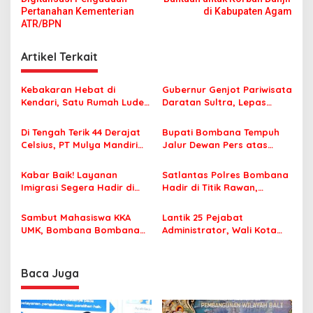
v
Pertanahan Kementerian
di Kabupaten Agam
ATR/BPN
i
g
Artikel Terkait
a
s
Kebakaran Hebat di
Gubernur Genjot Pariwisata
Kendari, Satu Rumah Ludes
Daratan Sultra, Lepas
i
Terbakar
Famtrip Overland Jelajahi
p
Tiga Kabupaten Unggulan
Di Tengah Terik 44 Derajat
Bupati Bombana Tempuh
Celsius, PT Mulya Mandiri
Jalur Dewan Pers atas
o
Travel Pastikan Seluruh
Pemberitaan Dugaan
s
Jamaah Tetap Sehat dan
Korupsi Jembatan Cirauci II
Kabar Baik! Layanan
Satlantas Polres Bombana
Nyaman Beribadah
Imigrasi Segera Hadir di
Hadir di Titik Rawan,
MPP Bombana, Warga Tak
Pastikan Pelajar Berangkat
Perlu Lagi ke Kendari
Sekolah dengan Aman
Sambut Mahasiswa KKA
Lantik 25 Pejabat
UMK, Bombana Bombana
Administrator, Wali Kota
Minta Program Kerja Tepat
Tegaskan ASN Harus
Sasaran
Berintegritas dan
Profesional Layani
Baca Juga
Masyarakat