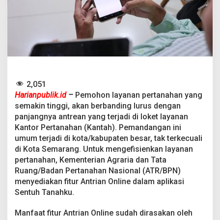
n
e
S
e
n
t
u
h
T
a
2,051
n
Harianpublik.id
–
Pemohon layanan pertanahan yang
a
semakin tinggi, akan berbanding lurus dengan
h
panjangnya antrean yang terjadi di loket layanan
k
u
Kantor Pertanahan (Kantah). Pemandangan ini
,
umum terjadi di kota/kabupaten besar, tak terkecuali
L
di Kota Semarang. Untuk mengefisienkan layanan
a
pertanahan, Kementerian Agraria dan Tata
y
Ruang/Badan Pertanahan Nasional (ATR/BPN)
a
n
menyediakan fitur Antrian Online dalam aplikasi
a
Sentuh Tanahku.
n
P
Manfaat fitur Antrian Online sudah dirasakan oleh
e