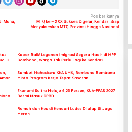
Pos berikutnya
di Muna,
MTQ ke – XXX Sukses Digelar, Kendari Siap
Menyukseskan MTQ Provinsi Hingga Nasional
tas
Kabar Baik! Layanan Imigrasi Segera Hadir di MPP
ci II
Bombana, Warga Tak Perlu Lagi ke Kendari
an,
Sambut Mahasiswa KKA UMK, Bombana Bombana
 Aman
Minta Program Kerja Tepat Sasaran
Ekonomi Sultra Melaju 6,23 Persen, KUA-PPAS 2027
sional
Resmi Masuk DPRD
Rumah dan Kos di Kendari Ludes Dilalap Si Jago
Merah