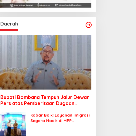
Daerah
Bupati Bombana Tempuh Jalur Dewan
Pers atas Pemberitaan Dugaan
Korupsi Jembatan Cirauci II
Kabar Baik! Layanan Imigrasi
Segera Hadir di MPP
Bombana, Warga Tak Perlu
Lagi ke Kendari