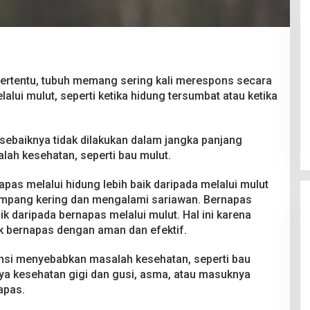
tertentu, tubuh memang sering kali merespons secara
alui mulut, seperti ketika hidung tersumbat atau ketika
Pesta Pernikahan Berakhir
Mencekam, Mahasiswa Ditikam
Badik Usai Cekcok saat Pesta
Di Kriminal
|
29 Juni 2026
sebaiknya tidak dilakukan dalam jangka panjang
Miras
ah kesehatan, seperti bau mulut.
apas melalui hidung lebih baik daripada melalui mulut
ampang kering dan mengalami sariawan. Bernapas
k daripada bernapas melalui mulut. Hal ini karena
 bernapas dengan aman dan efektif.
nsi menyebabkan masalah kesehatan, seperti bau
nya kesehatan gigi dan gusi, asma, atau masuknya
apas.