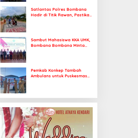
Satlantas Polres Bombana
Hadir di Titik Rawan, Pastikan
Pelajar Berangkat Sekolah
dengan Aman
Sambut Mahasiswa KKA UMK,
Bombana Bombana Minta
Program Kerja Tepat Sasaran
Pemkab Konkep Tambah
Ambulans untuk Puskesmas
Roko-Roko