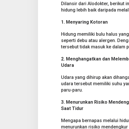
j
Dilansir dari Alodokter, beriku
e
hidung lebih baik daripada melalu
l
a
s
1. Menyaring Kotoran
a
n
Hidung memiliki bulu halus yan
n
seperti debu atau alergen. Den
y
tersebut tidak masuk ke dalam p
a
2. Menghangatkan dan Melemb
Udara
Udara yang dihirup akan dihanga
udara tersebut memiliki suhu y
paru-paru.
3. Menurunkan Risiko Mendeng
Saat Tidur
Mengapa bernapas melalui hidung
menurunkan risiko mendengkur s