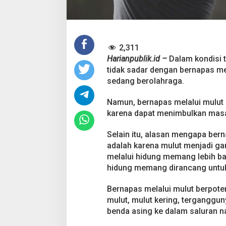
d
a
M
e
l
a
2,311
l
Harianpublik.id –
Dalam kondisi 
u
tidak sadar dengan bernapas mel
i
sedang berolahraga.
M
u
l
Namun, bernapas melalui mulut 
u
karena dapat menimbulkan masal
t
,
Selain itu, alasan mengapa bern
B
adalah karena mulut menjadi g
e
r
melalui hidung memang lebih bai
i
hidung memang dirancang untuk
k
u
Bernapas melalui mulut berpote
t
mulut, mulut kering, terganggu
P
e
benda asing ke dalam saluran n
n