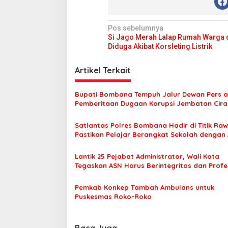
N
Pos sebelumnya
Si Jago Merah Lalap Rumah Warga 
a
Diduga Akibat Korsleting Listrik
v
i
Artikel Terkait
g
Bupati Bombana Tempuh Jalur Dewan Pers a
a
Pemberitaan Dugaan Korupsi Jembatan Cirau
s
Satlantas Polres Bombana Hadir di Titik Raw
i
Pastikan Pelajar Berangkat Sekolah dengan
p
o
Lantik 25 Pejabat Administrator, Wali Kota
Tegaskan ASN Harus Berintegritas dan Profe
s
Layani Masyarakat
Pemkab Konkep Tambah Ambulans untuk
Puskesmas Roko-Roko