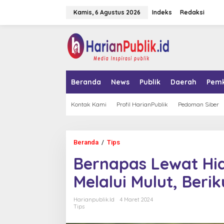
L
Kamis, 6 Agustus 2026
Indeks
Redaksi
e
w
a
tutup
t
i
k
e
k
Beranda
News
Publik
Daerah
Pem
o
n
t
Kontak Kami
Profil HarianPublik
Pedoman Siber
e
n
Beranda
/
Tips
B
e
Bernapas Lewat Hi
r
n
Melalui Mulut, Beri
a
p
a
Harianpublik.id
4 Maret 2024
s
Tips
L
e