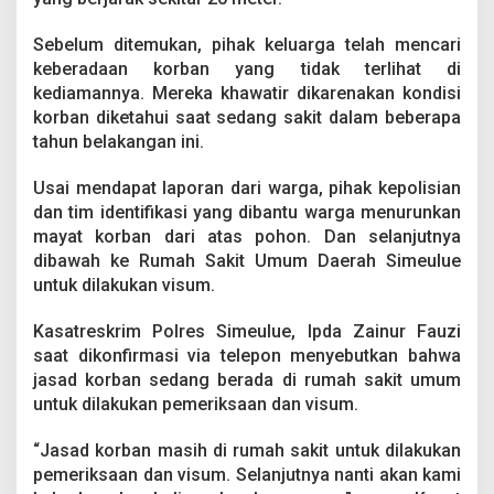
a
n
Sebelum ditemukan, pihak keluarga telah mencari
t
keberadaan korban yang tidak terlihat di
u
n
kediamannya. Mereka khawatir dikarenakan kondisi
g
korban diketahui saat sedang sakit dalam beberapa
d
tahun belakangan ini.
i
P
Usai mendapat laporan dari warga, pihak kepolisian
o
h
dan tim identifikasi yang dibantu warga menurunkan
o
mayat korban dari atas pohon. Dan selanjutnya
n
dibawah ke Rumah Sakit Umum Daerah Simeulue
untuk dilakukan visum.
Kasatreskrim Polres Simeulue, Ipda Zainur Fauzi
saat dikonfirmasi via telepon menyebutkan bahwa
jasad korban sedang berada di rumah sakit umum
untuk dilakukan pemeriksaan dan visum.
“Jasad korban masih di rumah sakit untuk dilakukan
pemeriksaan dan visum. Selanjutnya nanti akan kami