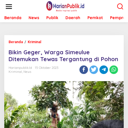
L
e
w
Beranda
News
Publik
Daerah
Pemkot
Pemprov
a
t
i
k
e
Beranda
/
Kriminal
B
k
i
o
Bikin Geger, Warga Simeulue
k
n
i
Ditemukan Tewas Tergantung di Pohon
t
n
e
G
Harianpublik.id
15 Oktober 2023
n
Kriminal
,
News
e
g
e
r
,
W
a
r
g
a
S