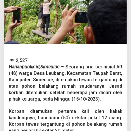
i
m
e
u
l
u
e
D
i
t
e
m
2,527
u
Harianpublik.id,Simeulue –
Seorang pria berinisial AR
k
(48) warga Desa Leubang, Kecamatan Teupah Barat,
a
Kabupaten Simeulue, ditemukan tewas tergantung di
n
atas pohon belakang rumah saudaranya. Jasad
T
e
korban ditemukan setelah beberapa jam dicari oleh
w
pihak keluarga, pada Minggu (15/10/2023).
a
s
Korban ditemukan pertama kali oleh kakak
T
kandungnya, Landasmi (50) sekitar pukul 12 siang.
e
r
Korban tewas tergantung di pohon belakang rumah
g
yang berjarak sekitar 20 meter.