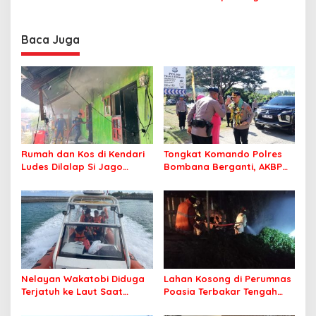
Masyarakat
Roko-Roko
Merah
Baca Juga
Rumah dan Kos di Kendari
Tongkat Komando Polres
Ludes Dilalap Si Jago
Bombana Berganti, AKBP
Merah
Irwandhy Idrus Nahkodai
Kepolisian Bombana
Nelayan Wakatobi Diduga
Lahan Kosong di Perumnas
Terjatuh ke Laut Saat
Poasia Terbakar Tengah
Memancing
Malam