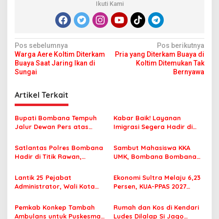
Ikuti Kami
N
Pos sebelumnya
Pos berikutnya
Warga Aere Koltim Diterkam
Pria yang Diterkam Buaya di
a
Buaya Saat Jaring Ikan di
Koltim Ditemukan Tak
v
Sungai
Bernyawa
i
Artikel Terkait
g
a
Bupati Bombana Tempuh
Kabar Baik! Layanan
s
Jalur Dewan Pers atas
Imigrasi Segera Hadir di
Pemberitaan Dugaan
MPP Bombana, Warga Tak
i
Korupsi Jembatan Cirauci II
Perlu Lagi ke Kendari
Satlantas Polres Bombana
Sambut Mahasiswa KKA
p
Hadir di Titik Rawan,
UMK, Bombana Bombana
Pastikan Pelajar Berangkat
Minta Program Kerja Tepat
o
Sekolah dengan Aman
Sasaran
Lantik 25 Pejabat
Ekonomi Sultra Melaju 6,23
s
Administrator, Wali Kota
Persen, KUA-PPAS 2027
Tegaskan ASN Harus
Resmi Masuk DPRD
Berintegritas dan
Pemkab Konkep Tambah
Rumah dan Kos di Kendari
Profesional Layani
Ambulans untuk Puskesmas
Ludes Dilalap Si Jago