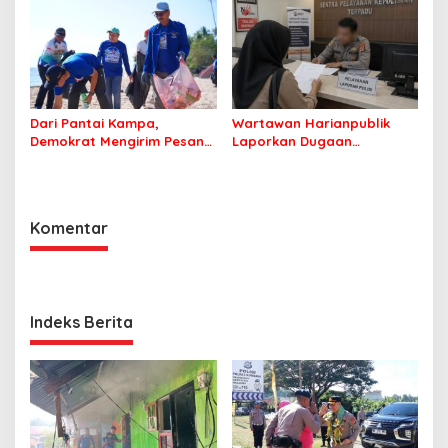
Dari Pantai Kampa,
Wartawan Harianpublik
Demokrat Mengirim Pesan
Laporkan Dugaan
Tentang Kepedulian
Cyberbullying ke Polres
Lingkungan
Bombana, Soroti Proses
Penanganan Aduan
Komentar
Indeks Berita