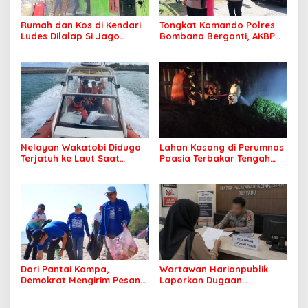
Rumah dan Kos di Kendari
Tongkat Komando Polres
Ludes Dilalap Si Jago
Bombana Berganti, AKBP
Merah
Irwandhy Idrus Nahkodai
Kepolisian Bombana
Nelayan Wakatobi Diduga
Lahan Kosong di Perumnas
Terjatuh ke Laut Saat
Poasia Terbakar Tengah
Memancing
Malam
Dari Pantai Kampa,
Wartawan Harianpublik
Demokrat Mengirim Pesan
Laporkan Dugaan
Tentang Kepedulian
Cyberbullying ke Polres
Lingkungan
Bombana, Soroti Proses