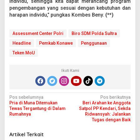
individu, sehingga kita dapat merancang program
pengembangan yang sesuai dengan kebutuhan dan
harapan individu,” pungkas Kombes Beny.
(**)
Assessment Center Polri
Biro SDM Polda Sultra
Headline
Pemkab Konawe
Penggunaan
Teken MoU
Ikuti Kami
N
Pos sebelumnya
Pos berikutnya
Pria di Muna Ditemukan
Beri Arahan ke Anggota
a
Tewas Tergantung di Dalam
Satpol PP Kendari, Sekda
v
Rumahnya
Ridwansyah: Jalankan
Tugas dengan Baik
i
g
Artikel Terkait