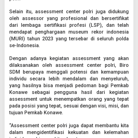
k
a
Selain itu, assessment center polri juga didukung
b
oleh assessor yang profesional dan bersertifikat
K
dari lembaga sertifikasi profesi (LSP), dan telah
o
n
mendapat penghargaan museum rekor indonesia
a
(MURI) tahun 2023 yang tersebar di seluruh polda
w
se-Indonesia.
e
Dengan adanya kegiatan assessment yang akan
dilaksanakan oleh assessment center polri, Biro
SDM berupaya menggali potensi dan kemampuan
individu secara lebih mendalam dan menyeluruh,
yang hasilnya bisa menjadi pedoman bagi Pemkab
Konawe sebagai pengguna hasil dari kegiatan
assessment untuk menempatkan orang yang tepat
pada posisi yang tepat, sesuai dengan visi, misi, dan
tujuan Pemkab Konawe.
“Assessment center polri juga dapat membantu kita
dalam mengidentifikasi kekuatan dan kelemahan