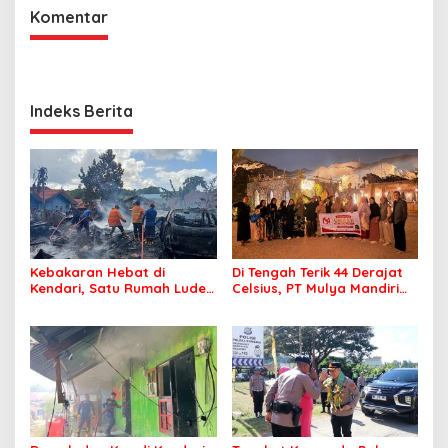
Komentar
Indeks Berita
Kebakaran Hebat di
Di Tengah Terik 44 Derajat
Kendari, Satu Rumah Ludes
Celsius, PT Mulya Mandiri
Terbakar
Travel Pastikan Seluruh
Jamaah Tetap Sehat dan
Nyaman Beribadah