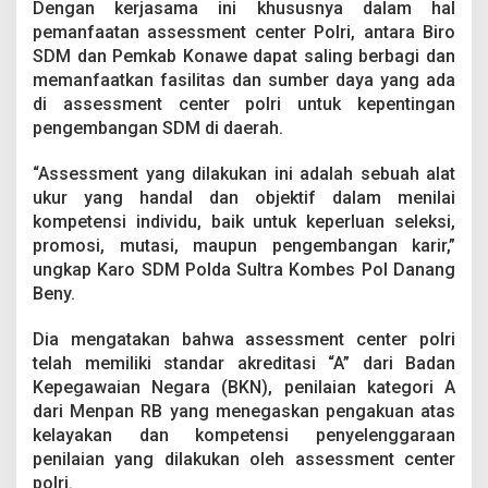
Dengan kerjasama ini khususnya dalam hal
m
e
pemanfaatan assessment center Polri, antara Biro
n
SDM dan Pemkab Konawe dapat saling berbagi dan
t
memanfaatkan fasilitas dan sumber daya yang ada
C
di assessment center polri untuk kepentingan
e
n
pengembangan SDM di daerah.
t
e
“Assessment yang dilakukan ini adalah sebuah alat
r
ukur yang handal dan objektif dalam menilai
P
kompetensi individu, baik untuk keperluan seleksi,
o
l
promosi, mutasi, maupun pengembangan karir,”
r
ungkap Karo SDM Polda Sultra Kombes Pol Danang
i
Beny.
B
e
Dia mengatakan bahwa assessment center polri
r
s
telah memiliki standar akreditasi “A” dari Badan
a
Kepegawaian Negara (BKN), penilaian kategori A
m
dari Menpan RB yang menegaskan pengakuan atas
a
kelayakan dan kompetensi penyelenggaraan
P
penilaian yang dilakukan oleh assessment center
e
m
polri.