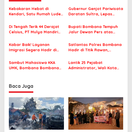
a
s
Kebakaran Hebat di
Gubernur Genjot Pariwisata
Kendari, Satu Rumah Ludes
Daratan Sultra, Lepas
i
Terbakar
Famtrip Overland Jelajahi
p
Tiga Kabupaten Unggulan
Di Tengah Terik 44 Derajat
Bupati Bombana Tempuh
Celsius, PT Mulya Mandiri
Jalur Dewan Pers atas
o
Travel Pastikan Seluruh
Pemberitaan Dugaan
s
Jamaah Tetap Sehat dan
Korupsi Jembatan Cirauci II
Kabar Baik! Layanan
Satlantas Polres Bombana
Nyaman Beribadah
Imigrasi Segera Hadir di
Hadir di Titik Rawan,
MPP Bombana, Warga Tak
Pastikan Pelajar Berangkat
Perlu Lagi ke Kendari
Sekolah dengan Aman
Sambut Mahasiswa KKA
Lantik 25 Pejabat
UMK, Bombana Bombana
Administrator, Wali Kota
Minta Program Kerja Tepat
Tegaskan ASN Harus
Sasaran
Berintegritas dan
Profesional Layani
Baca Juga
Masyarakat