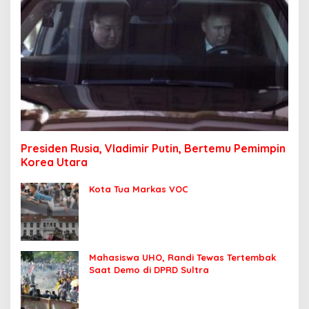
Presiden Rusia, Vladimir Putin, Bertemu Pemimpin
Korea Utara
Kota Tua Markas VOC
Mahasiswa UHO, Randi Tewas Tertembak
Saat Demo di DPRD Sultra