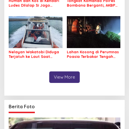
Rumah dan Kos di Kendari
Tongkat Komando Polres
Ludes Dilalap Si Jago
Bombana Berganti, AKBP
Merah
Irwandhy Idrus Nahkodai
Kepolisian Bombana
Nelayan Wakatobi Diduga
Lahan Kosong di Perumnas
Terjatuh ke Laut Saat
Poasia Terbakar Tengah
Memancing
Malam
View More
Berita Foto