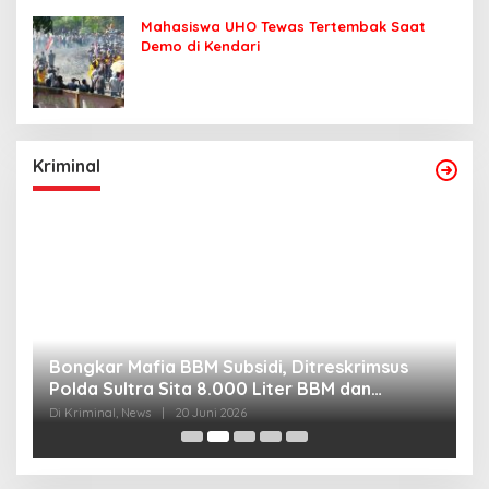
Mahasiswa UHO Tewas Tertembak Saat
Demo di Kendari
Kriminal
Bongkar Mafia BBM Subsidi, Ditreskrimsus
J
Polda Sultra Sita 8.000 Liter BBM dan
G
Ringkus 3 Tersangka
3
Di Kriminal, News
|
20 Juni 2026
Di