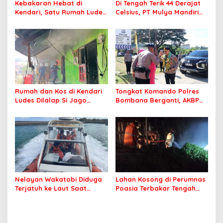
Kebakaran Hebat di
Di Tengah Terik 44 Derajat
Kendari, Satu Rumah Ludes
Celsius, PT Mulya Mandiri
Terbakar
Travel Pastikan Seluruh
Jamaah Tetap Sehat dan
Nyaman Beribadah
Rumah dan Kos di Kendari
Tongkat Komando Polres
Ludes Dilalap Si Jago
Bombana Berganti, AKBP
Merah
Irwandhy Idrus Nahkodai
Kepolisian Bombana
Nelayan Wakatobi Diduga
Lahan Kosong di Perumnas
Terjatuh ke Laut Saat
Poasia Terbakar Tengah
Memancing
Malam