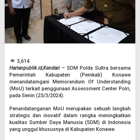
a
T
e
k
e
n
M
o
U
P
e
3,614
n
Harianpublik.id,Kendari –
SDM Polda Sultra bersama
g
Pemerintah Kabupaten (Pemkab) Konawe
g
u
menandatamgani Memorandum Of Understanding
n
(MoU) terkait penggunaan Assessment Center Polri,
a
pada Senin (25/3/2024).
a
n
Penandatanganan MoU merupakan sebuah langkah
A
s
strategis dan inovatif dalam rangka meningkatkan
s
kualitas Sumber Daya Manusia (SDM) di Indonesia
e
yang unggul khususnya di Kabupaten Konawe.
s
s