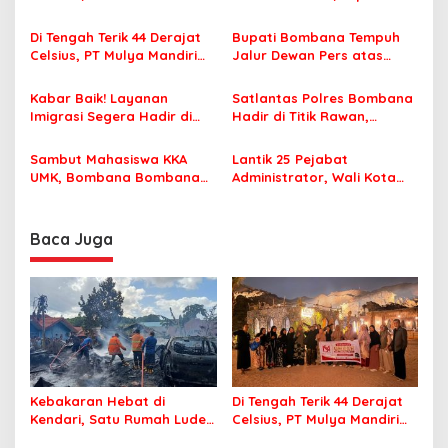
s
Terbakar
Famtrip Overland Jelajahi
i
Tiga Kabupaten Unggulan
Di Tengah Terik 44 Derajat
Bupati Bombana Tempuh
p
Celsius, PT Mulya Mandiri
Jalur Dewan Pers atas
Travel Pastikan Seluruh
Pemberitaan Dugaan
o
Jamaah Tetap Sehat dan
Korupsi Jembatan Cirauci II
Kabar Baik! Layanan
Satlantas Polres Bombana
s
Nyaman Beribadah
Imigrasi Segera Hadir di
Hadir di Titik Rawan,
MPP Bombana, Warga Tak
Pastikan Pelajar Berangkat
Perlu Lagi ke Kendari
Sekolah dengan Aman
Sambut Mahasiswa KKA
Lantik 25 Pejabat
UMK, Bombana Bombana
Administrator, Wali Kota
Minta Program Kerja Tepat
Tegaskan ASN Harus
Sasaran
Berintegritas dan
Profesional Layani
Baca Juga
Masyarakat
Kebakaran Hebat di
Di Tengah Terik 44 Derajat
Kendari, Satu Rumah Ludes
Celsius, PT Mulya Mandiri
Terbakar
Travel Pastikan Seluruh