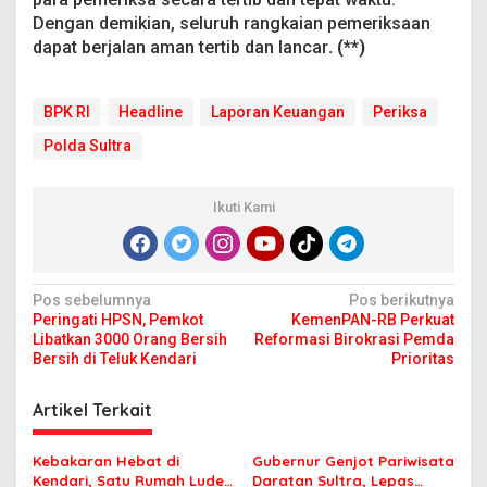
Dengan demikian, seluruh rangkaian pemeriksaan
dapat berjalan aman tertib dan lancar
. (**)
BPK RI
Headline
Laporan Keuangan
Periksa
Polda Sultra
Ikuti Kami
N
Pos sebelumnya
Pos berikutnya
Peringati HPSN, Pemkot
KemenPAN-RB Perkuat
a
Libatkan 3000 Orang Bersih
Reformasi Birokrasi Pemda
v
Bersih di Teluk Kendari
Prioritas
i
Artikel Terkait
g
a
Kebakaran Hebat di
Gubernur Genjot Pariwisata
Kendari, Satu Rumah Ludes
Daratan Sultra, Lepas