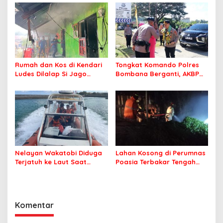
Jamaah Tetap Sehat dan
Nyaman Beribadah
Rumah dan Kos di Kendari
Tongkat Komando Polres
Ludes Dilalap Si Jago
Bombana Berganti, AKBP
Merah
Irwandhy Idrus Nahkodai
Kepolisian Bombana
Nelayan Wakatobi Diduga
Lahan Kosong di Perumnas
Terjatuh ke Laut Saat
Poasia Terbakar Tengah
Memancing
Malam
Komentar