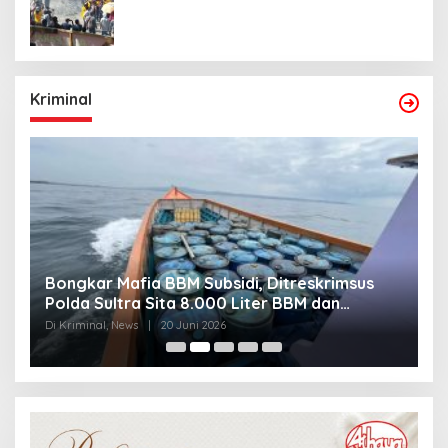
Kriminal
Bongkar Mafia BBM Subsidi, Ditreskrimsus
J
Polda Sultra Sita 8.000 Liter BBM dan
G
Ringkus 3 Tersangka
3
Di Kriminal, News
|
20 Juni 2026
Di