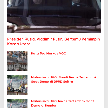
Presiden Rusia, Vladimir Putin, Bertemu Pemimpin
Korea Utara
Kota Tua Markas VOC
Mahasiswa UHO, Randi Tewas Tertembak
Saat Demo di DPRD Sultra
Mahasiswa UHO Tewas Tertembak Saat
Demo di Kendari