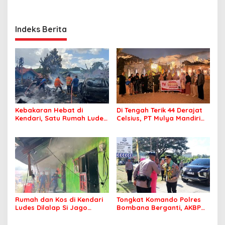
Indeks Berita
Kebakaran Hebat di
Di Tengah Terik 44 Derajat
Kendari, Satu Rumah Ludes
Celsius, PT Mulya Mandiri
Terbakar
Travel Pastikan Seluruh
Jamaah Tetap Sehat dan
Nyaman Beribadah
Rumah dan Kos di Kendari
Tongkat Komando Polres
Ludes Dilalap Si Jago
Bombana Berganti, AKBP
Merah
Irwandhy Idrus Nahkodai
Kepolisian Bombana