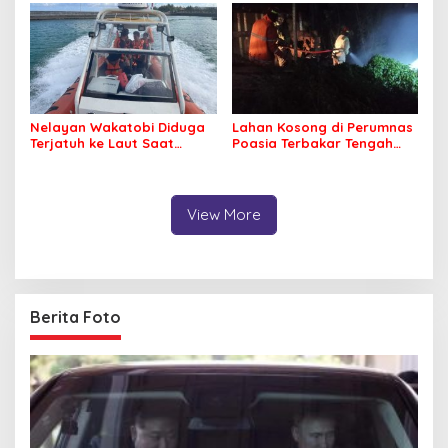
Nelayan Wakatobi Diduga
Lahan Kosong di Perumnas
Terjatuh ke Laut Saat
Poasia Terbakar Tengah
Memancing
Malam
View More
Berita Foto