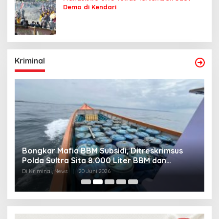
Demo di Kendari
Kriminal
Bongkar Mafia BBM Subsidi, Ditreskrimsus
J
Polda Sultra Sita 8.000 Liter BBM dan
G
Ringkus 3 Tersangka
3
Di Kriminal, News
|
20 Juni 2026
Di