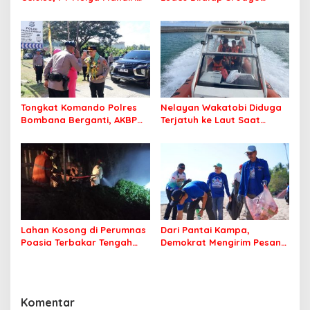
Travel Pastikan Seluruh
Merah
Jamaah Tetap Sehat dan
Nyaman Beribadah
Tongkat Komando Polres
Nelayan Wakatobi Diduga
Bombana Berganti, AKBP
Terjatuh ke Laut Saat
Irwandhy Idrus Nahkodai
Memancing
Kepolisian Bombana
Lahan Kosong di Perumnas
Dari Pantai Kampa,
Poasia Terbakar Tengah
Demokrat Mengirim Pesan
Malam
Tentang Kepedulian
Lingkungan
Komentar