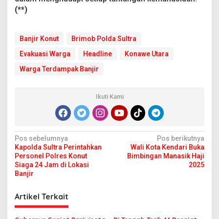
(**)
Banjir Konut
Brimob Polda Sultra
Evakuasi Warga
Headline
Konawe Utara
Warga Terdampak Banjir
Ikuti Kami
N
Pos sebelumnya
Pos berikutnya
Kapolda Sultra Perintahkan
Wali Kota Kendari Buka
a
Personel Polres Konut
Bimbingan Manasik Haji
v
Siaga 24 Jam di Lokasi
2025
Banjir
i
g
Artikel Terkait
a