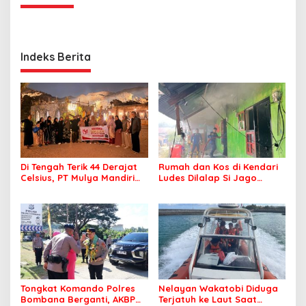
Indeks Berita
Di Tengah Terik 44 Derajat
Rumah dan Kos di Kendari
Celsius, PT Mulya Mandiri
Ludes Dilalap Si Jago
Travel Pastikan Seluruh
Merah
Jamaah Tetap Sehat dan
Nyaman Beribadah
Tongkat Komando Polres
Nelayan Wakatobi Diduga
Bombana Berganti, AKBP
Terjatuh ke Laut Saat