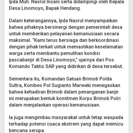
Ipda Muh. Nasrul Insani serta didampingi oleh Kepala
j
i
Desa Linomoyo, Bapak Hendang.
r
d
Dalam keterangannya, Ipda Nasrul menyampaikan
i
bahwa pihaknya bersinergi dengan pemerintah desa
K
untuk memberikan pelayanan kemanusiaan secara
o
n
maksimal. “Kami terus bersiaga dan berkoordinasi
a
dengan pihak terkait untuk memastikan keselamatan
w
warga serta membantu pemulihan kondisi
e
pascabanjir di Desa Linomoyo,” ujarnya dari Pos
U
Komando Taktis SAR yang didirikan di desa tersebut.
t
a
r
Sementara itu, Komandan Satuan Brimob Polda
a
Sultra, Kombes Pol Sugianto Marweki menegaskan
bahwa kehadiran Brimob dalam penanganan banjir
ini merupakan bentuk komitmen Korps Brimob Polri
dalam menjalankan operasi kemanusiaan.
Ia juga mengimbau masyarakat untuk tetap waspada
terhadap potensi cuaca ekstrem yang dapat memicu
bencana serupa.