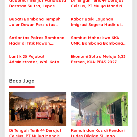
s
Gubernur Genjot Pariwisata
Di Tengah Terik 44 Derajat
Daratan Sultra, Lepas
Celsius, PT Mulya Mandiri
i
Famtrip Overland Jelajahi
Travel Pastikan Seluruh
p
Tiga Kabupaten Unggulan
Jamaah Tetap Sehat dan
Bupati Bombana Tempuh
Kabar Baik! Layanan
Nyaman Beribadah
Jalur Dewan Pers atas
Imigrasi Segera Hadir di
o
Pemberitaan Dugaan
MPP Bombana, Warga Tak
s
Korupsi Jembatan Cirauci II
Perlu Lagi ke Kendari
Satlantas Polres Bombana
Sambut Mahasiswa KKA
Hadir di Titik Rawan,
UMK, Bombana Bombana
Pastikan Pelajar Berangkat
Minta Program Kerja Tepat
Sekolah dengan Aman
Sasaran
Lantik 25 Pejabat
Ekonomi Sultra Melaju 6,23
Administrator, Wali Kota
Persen, KUA-PPAS 2027
Tegaskan ASN Harus
Resmi Masuk DPRD
Berintegritas dan
Profesional Layani
Baca Juga
Masyarakat
Di Tengah Terik 44 Derajat
Rumah dan Kos di Kendari
Celsius, PT Mulya Mandiri
Ludes Dilalap Si Jago