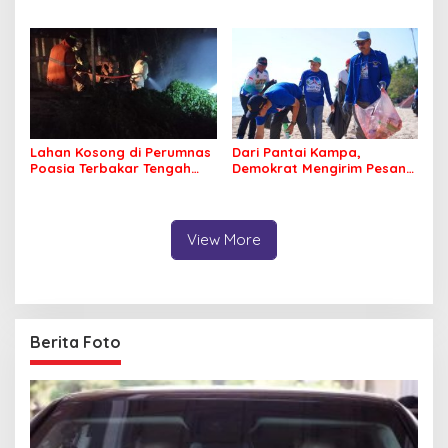
Irwandhy Idrus Nahkodai
Memancing
Kepolisian Bombana
Lahan Kosong di Perumnas
Dari Pantai Kampa,
Poasia Terbakar Tengah
Demokrat Mengirim Pesan
Malam
Tentang Kepedulian
Lingkungan
View More
Berita Foto