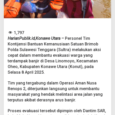
E
v
a
k
u
a
s
1,797
i
HarianPublik.id,Konawe Utara –
Personel Tim
W
a
Kontijensi Bantuan Kemanusiaan Satuan Brimob
r
Polda Sulawesi Tenggara (Sultra) melakukan aksi
g
cepat dalam membantu evakuasi warga yang
a
terdampak banjir di Desa Linomoyo, Kecamatan
T
e
Oheo, Kabupaten Konawe Utara (Konut), pada
r
Selasa 8 April 2025.
d
a
Tim yang tergabung dalam Operasi Aman Nusa
m
Renops 2, diterjunkan langsung untuk membantu
p
a
masyarakat yang hendak melintasi area jalan yang
k
terputus akibat derasnya arus banjir.
B
a
Proses evakuasi tersebut dipimpin oleh Dantim SAR,
n