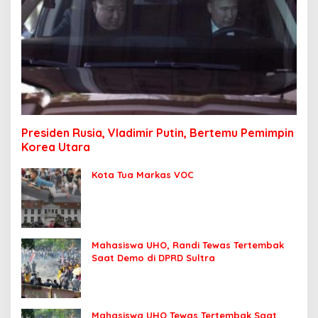
Presiden Rusia, Vladimir Putin, Bertemu Pemimpin
Korea Utara
Kota Tua Markas VOC
Mahasiswa UHO, Randi Tewas Tertembak
Saat Demo di DPRD Sultra
Mahasiswa UHO Tewas Tertembak Saat