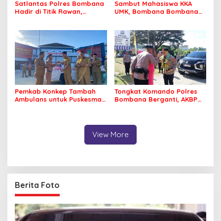
Satlantas Polres Bombana
Sambut Mahasiswa KKA
Hadir di Titik Rawan,
UMK, Bombana Bombana
Pastikan Pelajar Berangkat
Minta Program Kerja Tepat
Sekolah dengan Aman
Sasaran
Pemkab Konkep Tambah
Tongkat Komando Polres
Ambulans untuk Puskesmas
Bombana Berganti, AKBP
Roko-Roko
Irwandhy Idrus Nahkodai
Kepolisian Bombana
View More
Berita Foto