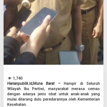
a
k
O
b
a
t
S
i
r
u
p
d
i
M
u
b
a
r
1,740
Harianpublik.id,Muna Barat –
Hampir di Seluruh
Wilayah Ibu Pertiwi, masyarakat merasa cemas
dengan adanya jenis obat untuk anak-anak yang
mulai dilarang dulu peredarannya oleh Kementerian
Kesehatan.