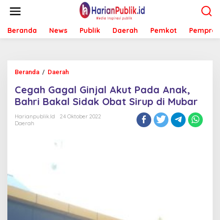
L
e
w
Beranda
News
Publik
Daerah
Pemkot
Pemprov
a
t
i
k
e
Beranda
/
Daerah
C
k
e
o
Cegah Gagal Ginjal Akut Pada Anak,
g
n
a
Bahri Bakal Sidak Obat Sirup di Mubar
t
h
e
G
Harianpublik.id
24 Oktober 2022
n
Daerah
a
g
a
l
G
i
n
j
a
l
A