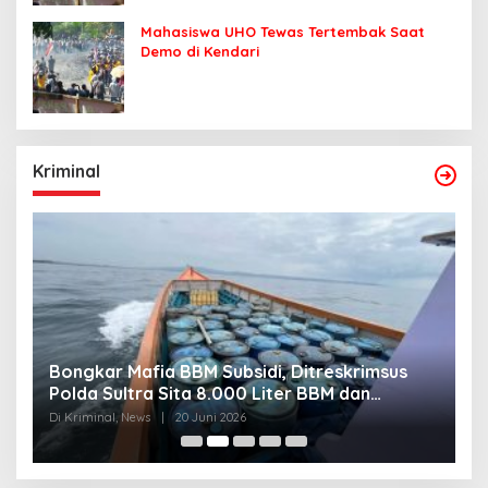
Mahasiswa UHO Tewas Tertembak Saat
Demo di Kendari
Kriminal
Bongkar Mafia BBM Subsidi, Ditreskrimsus
J
Polda Sultra Sita 8.000 Liter BBM dan
G
Ringkus 3 Tersangka
3
Di Kriminal, News
|
20 Juni 2026
Di