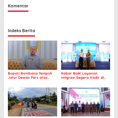
Komentar
Indeks Berita
Bupati Bombana Tempuh
Kabar Baik! Layanan
Jalur Dewan Pers atas
Imigrasi Segera Hadir di
Pemberitaan Dugaan
MPP Bombana, Warga Tak
Korupsi Jembatan Cirauci II
Perlu Lagi ke Kendari