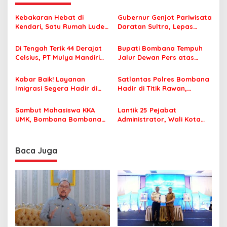
g
a
Kebakaran Hebat di
Gubernur Genjot Pariwisata
s
Kendari, Satu Rumah Ludes
Daratan Sultra, Lepas
Terbakar
Famtrip Overland Jelajahi
i
Tiga Kabupaten Unggulan
Di Tengah Terik 44 Derajat
Bupati Bombana Tempuh
p
Celsius, PT Mulya Mandiri
Jalur Dewan Pers atas
Travel Pastikan Seluruh
Pemberitaan Dugaan
o
Jamaah Tetap Sehat dan
Korupsi Jembatan Cirauci II
Kabar Baik! Layanan
Satlantas Polres Bombana
s
Nyaman Beribadah
Imigrasi Segera Hadir di
Hadir di Titik Rawan,
MPP Bombana, Warga Tak
Pastikan Pelajar Berangkat
Perlu Lagi ke Kendari
Sekolah dengan Aman
Sambut Mahasiswa KKA
Lantik 25 Pejabat
UMK, Bombana Bombana
Administrator, Wali Kota
Minta Program Kerja Tepat
Tegaskan ASN Harus
Sasaran
Berintegritas dan
Profesional Layani
Baca Juga
Masyarakat