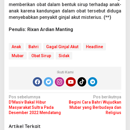
memberikan obat dalam bentuk sirup terhadap anak-
anak karena kandungan dalam obat tersebut diduga
menyebabkan penyakit ginjal akut misterius.
(**)
Penulis: Rixan Ardian Manting
Anak
Bahri
Gagal Ginjal Akut
Headline
Mubar
Obat Sirup
Sidak
Ikuti Kami
N
Pos sebelumnya
Pos berikutnya
D’Masiv Bakal Hibur
Begini Cara Bahri Wujudkan
a
Masyarakat Sultra Pada
Mubar yang Berbudaya dan
v
Desember 2022 Mendatang
Religius
i
Artikel Terkait