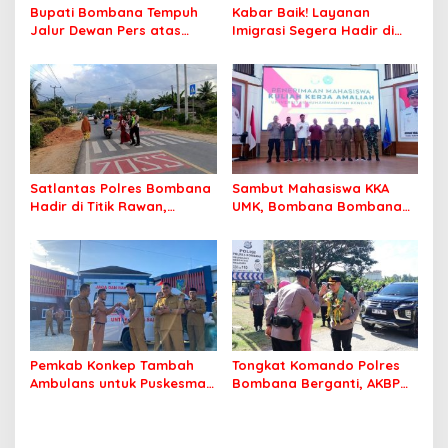
Bupati Bombana Tempuh
Kabar Baik! Layanan
Jalur Dewan Pers atas
Imigrasi Segera Hadir di
Pemberitaan Dugaan
MPP Bombana, Warga Tak
Korupsi Jembatan Cirauci II
Perlu Lagi ke Kendari
Satlantas Polres Bombana
Sambut Mahasiswa KKA
Hadir di Titik Rawan,
UMK, Bombana Bombana
Pastikan Pelajar Berangkat
Minta Program Kerja Tepat
Sekolah dengan Aman
Sasaran
Pemkab Konkep Tambah
Tongkat Komando Polres
Ambulans untuk Puskesmas
Bombana Berganti, AKBP
Roko-Roko
Irwandhy Idrus Nahkodai
Kepolisian Bombana