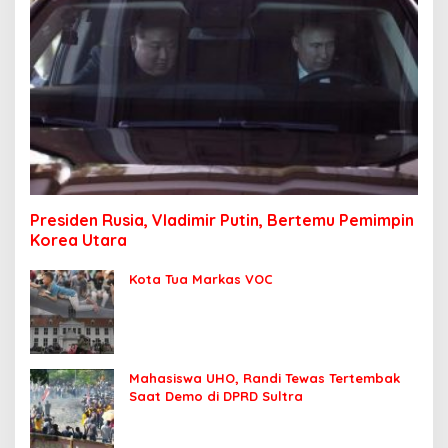
Presiden Rusia, Vladimir Putin, Bertemu Pemimpin
Korea Utara
Kota Tua Markas VOC
Mahasiswa UHO, Randi Tewas Tertembak
Saat Demo di DPRD Sultra