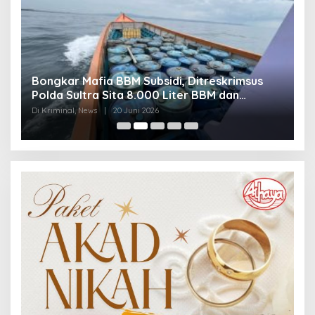
Bongkar Mafia BBM Subsidi, Ditreskrimsus
J
Polda Sultra Sita 8.000 Liter BBM dan
G
Ringkus 3 Tersangka
3
Di Kriminal, News
|
20 Juni 2026
Di