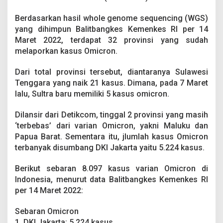
l
a
Berdasarkan hasil whole genome sequencing (WGS)
y
yang dihimpun Balitbangkes Kemenkes RI per 14
a
h
Maret 2022, terdapat 32 provinsi yang sudah
R
melaporkan kasus Omicron.
I
y
Dari total provinsi tersebut, diantaranya Sulawesi
a
Tenggara yang naik 21 kasus. Dimana, pada 7 Maret
n
g
lalu, Sultra baru memiliki 5 kasus omicron.
'
D
Dilansir dari Detikcom, tinggal 2 provinsi yang masih
i
‘terbebas’ dari varian Omicron, yakni Maluku dan
a
Papua Barat. Sementara itu, jlumlah kasus Omicron
m
u
terbanyak disumbang DKI Jakarta yaitu 5.224 kasus.
k
'
Berikut sebaran 8.097 kasus varian Omicron di
O
Indonesia, menurut data Balitbangkes Kemenkes RI
m
per 14 Maret 2022:
i
c
r
Sebaran Omicron
o
1. DKI Jakarta: 5.224 kasus