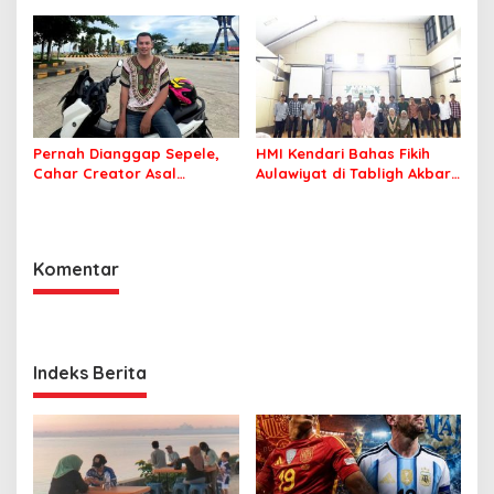
Indonesia
Pelatihan AI Ready ASEAN
Pernah Dianggap Sepele,
HMI Kendari Bahas Fikih
Cahar Creator Asal
Aulawiyat di Tabligh Akbar
Bombana Raup Puluhan
FISIP UHO
Juta dari Media Sosial
Komentar
Indeks Berita