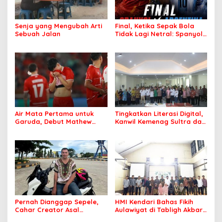
Senja yang Mengubah Arti
Final, Ketika Sepak Bola
Sebuah Jalan
Tidak Lagi Netral: Spanyol
vs Argentina
Air Mata Pertama untuk
Tingkatkan Literasi Digital,
Garuda, Debut Mathew
Kanwil Kemenag Sultra dan
Baker Sentuh Hati
Mafindo Kendari Gelar
Indonesia
Pelatihan AI Ready ASEAN
Pernah Dianggap Sepele,
HMI Kendari Bahas Fikih
Cahar Creator Asal
Aulawiyat di Tabligh Akbar
Bombana Raup Puluhan
FISIP UHO