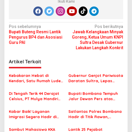
Ikuti Kami
N
Pos sebelumnya
Pos berikutnya
Bupati Buteng Resmi Lantik
Jawab Kelangkaan Minyak
a
Pengurus BP4 dan Asosiasi
Goreng, Ketua Umum KNPI
v
Guru PAI
Sultra Desak Gubernur
Lakukan Langkah Konkrit
i
g
Artikel Terkait
a
s
Kebakaran Hebat di
Gubernur Genjot Pariwisata
Kendari, Satu Rumah Ludes
Daratan Sultra, Lepas
i
Terbakar
Famtrip Overland Jelajahi
p
Tiga Kabupaten Unggulan
Di Tengah Terik 44 Derajat
Bupati Bombana Tempuh
Celsius, PT Mulya Mandiri
Jalur Dewan Pers atas
o
Travel Pastikan Seluruh
Pemberitaan Dugaan
s
Jamaah Tetap Sehat dan
Korupsi Jembatan Cirauci II
Kabar Baik! Layanan
Satlantas Polres Bombana
Nyaman Beribadah
Imigrasi Segera Hadir di
Hadir di Titik Rawan,
MPP Bombana, Warga Tak
Pastikan Pelajar Berangkat
Perlu Lagi ke Kendari
Sekolah dengan Aman
Sambut Mahasiswa KKA
Lantik 25 Pejabat