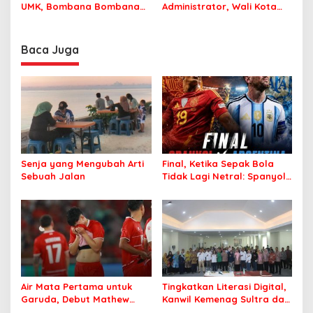
UMK, Bombana Bombana
Administrator, Wali Kota
Minta Program Kerja Tepat
Tegaskan ASN Harus
Sasaran
Berintegritas dan
Profesional Layani
Baca Juga
Masyarakat
Senja yang Mengubah Arti
Final, Ketika Sepak Bola
Sebuah Jalan
Tidak Lagi Netral: Spanyol
vs Argentina
Air Mata Pertama untuk
Tingkatkan Literasi Digital,
Garuda, Debut Mathew
Kanwil Kemenag Sultra dan
Baker Sentuh Hati
Mafindo Kendari Gelar