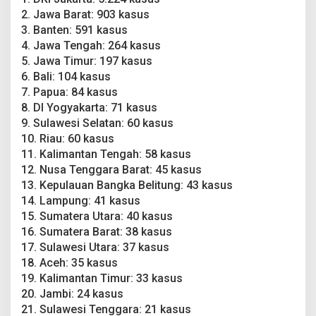
n
2. Jawa Barat: 903 kasus
,
3. Banten: 591 kasus
S
u
4. Jawa Tengah: 264 kasus
l
5. Jawa Timur: 197 kasus
t
6. Bali: 104 kasus
r
7. Papua: 84 kasus
a
8. DI Yogyakarta: 71 kasus
N
a
9. Sulawesi Selatan: 60 kasus
i
10. Riau: 60 kasus
k
11. Kalimantan Tengah: 58 kasus
2
12. Nusa Tenggara Barat: 45 kasus
1
K
13. Kepulauan Bangka Belitung: 43 kasus
a
14. Lampung: 41 kasus
s
15. Sumatera Utara: 40 kasus
u
16. Sumatera Barat: 38 kasus
s
17. Sulawesi Utara: 37 kasus
18. Aceh: 35 kasus
19. Kalimantan Timur: 33 kasus
20. Jambi: 24 kasus
21. Sulawesi Tenggara: 21 kasus