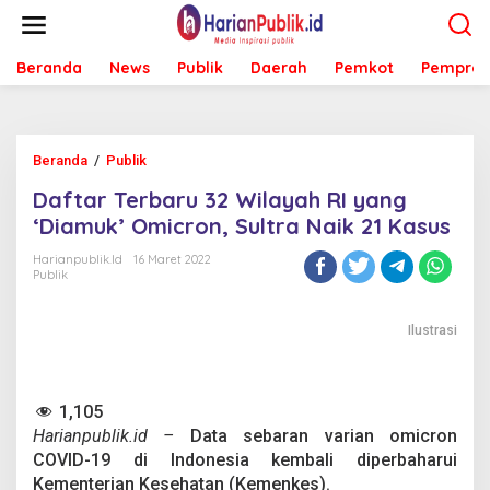
L
e
w
Beranda
News
Publik
Daerah
Pemkot
Pemprov
a
t
i
k
e
Beranda
/
Publik
D
k
a
o
Daftar Terbaru 32 Wilayah RI yang
f
n
t
‘Diamuk’ Omicron, Sultra Naik 21 Kasus
t
a
e
r
Harianpublik.id
16 Maret 2022
n
Publik
T
e
r
Ilustrasi
b
a
r
u
1,105
3
Harianpublik.id –
Data sebaran varian omicron
2
W
COVID-19 di Indonesia kembali diperbaharui
i
Kementerian Kesehatan (Kemenkes).