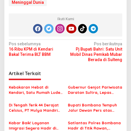
Meninggal Dunia
Ikuti Kami
N
Pos sebelumnya
Pos berikutnya
16 Ribu KPM di Kendari
Pj Bupati Bahri: Satu Unit
a
Bakal Terima BLT BBM
Mobil Dinas Pemkab Mubar
v
Berada di Sulteng
i
Artikel Terkait
g
a
Kebakaran Hebat di
Gubernur Genjot Pariwisata
s
Kendari, Satu Rumah Ludes
Daratan Sultra, Lepas
Terbakar
Famtrip Overland Jelajahi
i
Tiga Kabupaten Unggulan
Di Tengah Terik 44 Derajat
Bupati Bombana Tempuh
p
Celsius, PT Mulya Mandiri
Jalur Dewan Pers atas
Travel Pastikan Seluruh
Pemberitaan Dugaan
o
Jamaah Tetap Sehat dan
Korupsi Jembatan Cirauci II
Kabar Baik! Layanan
Satlantas Polres Bombana
s
Nyaman Beribadah
Imigrasi Segera Hadir di
Hadir di Titik Rawan,