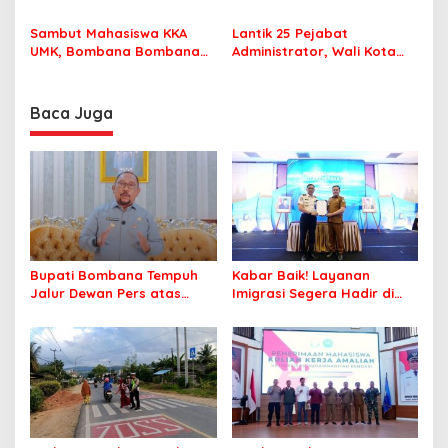
MPP Bombana, Warga Tak
Pastikan Pelajar Berangkat
Perlu Lagi ke Kendari
Sekolah dengan Aman
Sambut Mahasiswa KKA
Lantik 25 Pejabat
UMK, Bombana Bombana
Administrator, Wali Kota
Minta Program Kerja Tepat
Tegaskan ASN Harus
Sasaran
Berintegritas dan
Profesional Layani
Baca Juga
Masyarakat
Bupati Bombana Tempuh
Kabar Baik! Layanan
Jalur Dewan Pers atas
Imigrasi Segera Hadir di
Pemberitaan Dugaan
MPP Bombana, Warga Tak
Korupsi Jembatan Cirauci II
Perlu Lagi ke Kendari