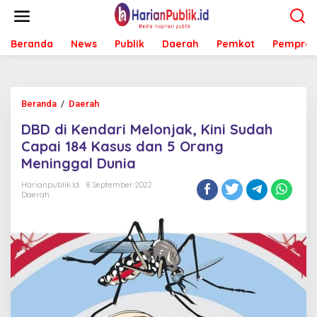
L
e
w
Beranda
News
Publik
Daerah
Pemkot
Pemprov
a
t
i
k
e
Beranda
/
Daerah
D
k
B
o
DBD di Kendari Melonjak, Kini Sudah
D
n
d
Capai 184 Kasus dan 5 Orang
t
i
e
Meninggal Dunia
K
n
e
Harianpublik.id
8 September 2022
n
Daerah
d
a
r
i
M
e
l
o
n