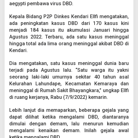
s
aegypti pembawa virus DBD.
d
a
Kepala Bidang P2P Dinkes Kendari Ellfi mengatakan,
n
ada peningkatan kasus DBD dari 170 kasus kini
5
menjadi 184 kasus itu akumulasi Januari hingga
O
r
Agustus 2022. Terbaru, ada satu kasus meninggal
a
hingga total ada lima orang meninggal akibat DBD di
n
Kendari.
g
M
Dia mengatakan, satu kasus meninggal dunia baru
e
n
terjadi pada Agustus lalu. “Satu warga itu yakni
i
seorang laki-laki umurnya sekitar 40 tahun asal
n
Kelurahan Lahundape, Kecamatan Kemaraya dan
g
meninggal di Rumah Sakit Bhayangkara,” ungkap Ellfi
g
a
di ruang kerjanya, Rabu (7/9/2022) kemarin.
l
D
Lebih lanjut dia memaparkan, beberapa gejala yang
u
dapat dilihat ketika mengalami DBD, diantaranya
n
dimulai dengan demam, lalu menurun kemudian
i
a
mengalami kenaikan demam. Inilah gejala awal
ketika mengalami DBD.