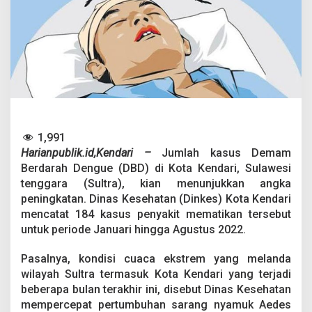
j
a
k
,
K
i
n
i
S
u
d
1,991
a
Harianpublik.id,Kendari –
Jumlah kasus Demam
h
C
Berdarah Dengue (DBD) di Kota Kendari, Sulawesi
a
tenggara (Sultra), kian menunjukkan angka
p
peningkatan. Dinas Kesehatan (Dinkes) Kota Kendari
a
mencatat 184 kasus penyakit mematikan tersebut
i
untuk periode Januari hingga Agustus 2022.
1
8
4
Pasalnya, kondisi cuaca ekstrem yang melanda
K
wilayah Sultra termasuk Kota Kendari yang terjadi
a
beberapa bulan terakhir ini, disebut Dinas Kesehatan
s
mempercepat pertumbuhan sarang nyamuk Aedes
u