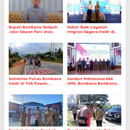
Bupati Bombana Tempuh
Kabar Baik! Layanan
Jalur Dewan Pers atas
Imigrasi Segera Hadir di
Pemberitaan Dugaan
MPP Bombana, Warga Tak
Korupsi Jembatan Cirauci II
Perlu Lagi ke Kendari
Satlantas Polres Bombana
Sambut Mahasiswa KKA
Hadir di Titik Rawan,
UMK, Bombana Bombana
Pastikan Pelajar Berangkat
Minta Program Kerja Tepat
Sekolah dengan Aman
Sasaran