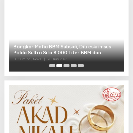
Bongkar Mafia BBM Subsidi, Ditreskrimsus
J
Polda Sultra Sita 8.000 Liter BBM dan
G
Ringkus 3 Tersangka
3
Di Kriminal, News
|
20 Juni 2026
Di