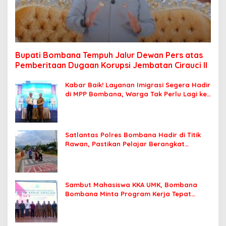
Bupati Bombana Tempuh Jalur Dewan Pers atas
Pemberitaan Dugaan Korupsi Jembatan Cirauci II
Kabar Baik! Layanan Imigrasi Segera Hadir
di MPP Bombana, Warga Tak Perlu Lagi ke
Kendari
Satlantas Polres Bombana Hadir di Titik
Rawan, Pastikan Pelajar Berangkat
Sekolah dengan Aman
Sambut Mahasiswa KKA UMK, Bombana
Bombana Minta Program Kerja Tepat
Sasaran