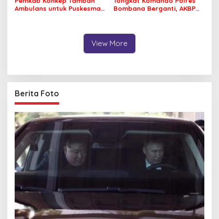
Pemkab Konkep Tambah
Tongkat Komando Polres
Ambulans untuk Puskesmas
Bombana Berganti, AKBP
Roko-Roko
Irwandhy Idrus Nahkodai
Kepolisian Bombana
View More
Berita Foto