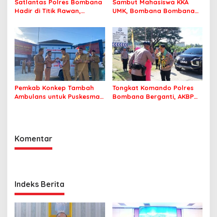
Satlantas Polres Bombana
Sambut Mahasiswa KKA
Hadir di Titik Rawan,
UMK, Bombana Bombana
Pastikan Pelajar Berangkat
Minta Program Kerja Tepat
Sekolah dengan Aman
Sasaran
Pemkab Konkep Tambah
Tongkat Komando Polres
Ambulans untuk Puskesmas
Bombana Berganti, AKBP
Roko-Roko
Irwandhy Idrus Nahkodai
Kepolisian Bombana
Komentar
Indeks Berita