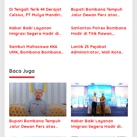
i
Terbakar
Famtrip Overland Jelajahi
p
Tiga Kabupaten Unggulan
Di Tengah Terik 44 Derajat
Bupati Bombana Tempuh
Celsius, PT Mulya Mandiri
Jalur Dewan Pers atas
o
Travel Pastikan Seluruh
Pemberitaan Dugaan
s
Jamaah Tetap Sehat dan
Korupsi Jembatan Cirauci II
Kabar Baik! Layanan
Satlantas Polres Bombana
Nyaman Beribadah
Imigrasi Segera Hadir di
Hadir di Titik Rawan,
MPP Bombana, Warga Tak
Pastikan Pelajar Berangkat
Perlu Lagi ke Kendari
Sekolah dengan Aman
Sambut Mahasiswa KKA
Lantik 25 Pejabat
UMK, Bombana Bombana
Administrator, Wali Kota
Minta Program Kerja Tepat
Tegaskan ASN Harus
Sasaran
Berintegritas dan
Profesional Layani
Baca Juga
Masyarakat
Bupati Bombana Tempuh
Kabar Baik! Layanan
Jalur Dewan Pers atas
Imigrasi Segera Hadir di
Pemberitaan Dugaan
MPP Bombana, Warga Tak