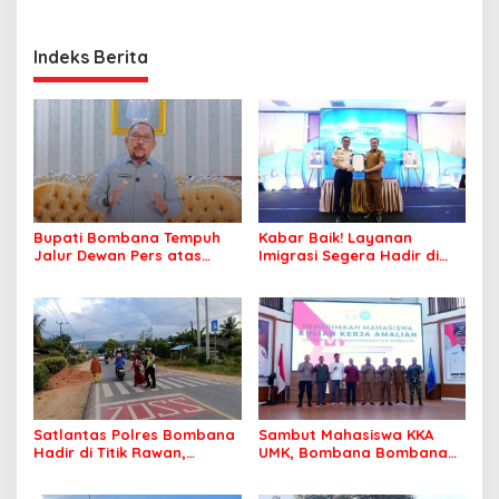
Indeks Berita
Bupati Bombana Tempuh
Kabar Baik! Layanan
Jalur Dewan Pers atas
Imigrasi Segera Hadir di
Pemberitaan Dugaan
MPP Bombana, Warga Tak
Korupsi Jembatan Cirauci II
Perlu Lagi ke Kendari
Satlantas Polres Bombana
Sambut Mahasiswa KKA
Hadir di Titik Rawan,
UMK, Bombana Bombana
Pastikan Pelajar Berangkat
Minta Program Kerja Tepat
Sekolah dengan Aman
Sasaran