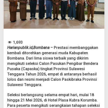
e
r
b
a
i
k
B
o
m
b
1,693
a
Harianpublik.id,Bombana –
Prestasi membanggakan
n
kembali ditorehkan generasi muda Kabupaten
a
L
Bombana. Dari lima siswa terbaik yang dikirim
o
mengikuti seleksi Calon Pasukan Pengibar Bendera
l
Pusaka (Capaska) tingkat Provinsi Sulawesi
o
Tenggara Tahun 2026, empat di antaranya berhasil
s
lolos dan resmi menjadi Calon Paskibraka Provinsi
P
a
Sulawesi Tenggara.
s
k
Seleksi berlangsung selama empat hari, mulai 18
i
hingga 21 Mei 2026, di Hotel Plasa Kubra Korumba.
b
Para peserta mengikuti serangkaian tahapan seleksi
r