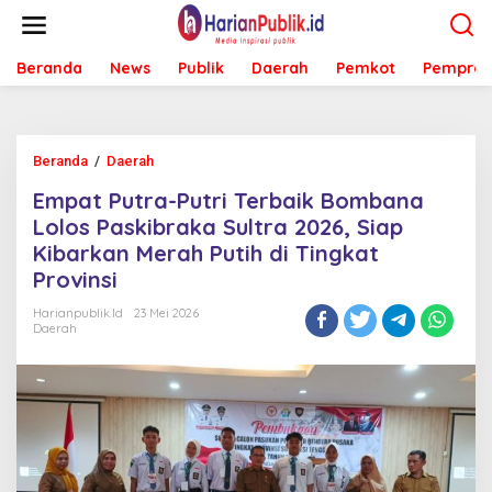
L
e
w
Beranda
News
Publik
Daerah
Pemkot
Pemprov
a
t
i
k
e
Beranda
/
Daerah
E
k
m
o
Empat Putra-Putri Terbaik Bombana
p
n
a
Lolos Paskibraka Sultra 2026, Siap
t
t
e
Kibarkan Merah Putih di Tingkat
P
n
Provinsi
u
t
Harianpublik.id
23 Mei 2026
r
Daerah
a
-
P
u
t
r
i
T