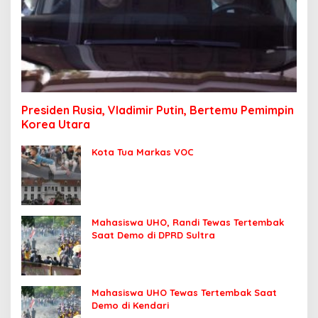
Presiden Rusia, Vladimir Putin, Bertemu Pemimpin
Korea Utara
Kota Tua Markas VOC
Mahasiswa UHO, Randi Tewas Tertembak
Saat Demo di DPRD Sultra
Mahasiswa UHO Tewas Tertembak Saat
Demo di Kendari