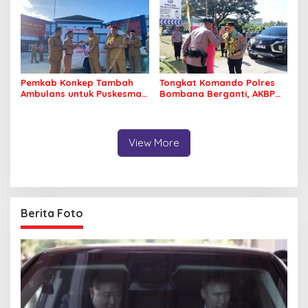
Pemkab Konkep Tambah
Tongkat Komando Polres
Ambulans untuk Puskesmas
Bombana Berganti, AKBP
Roko-Roko
Irwandhy Idrus Nahkodai
Kepolisian Bombana
View More
Berita Foto