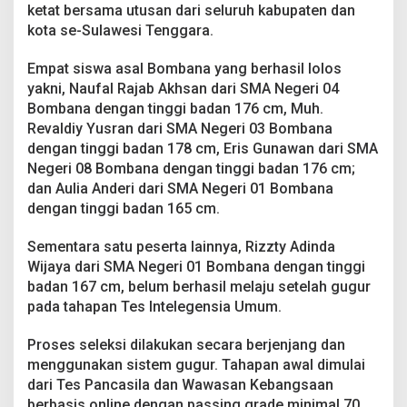
a
ketat bersama utusan dari seluruh kabupaten dan
k
kota se-Sulawesi Tenggara.
a
S
Empat siswa asal Bombana yang berhasil lolos
u
yakni, Naufal Rajab Akhsan dari SMA Negeri 04
l
t
Bombana dengan tinggi badan 176 cm, Muh.
r
Revaldiy Yusran dari SMA Negeri 03 Bombana
a
dengan tinggi badan 178 cm, Eris Gunawan dari SMA
2
Negeri 08 Bombana dengan tinggi badan 176 cm;
0
2
dan Aulia Anderi dari SMA Negeri 01 Bombana
6
dengan tinggi badan 165 cm.
,
S
Sementara satu peserta lainnya, Rizzty Adinda
i
Wijaya dari SMA Negeri 01 Bombana dengan tinggi
a
p
badan 167 cm, belum berhasil melaju setelah gugur
K
pada tahapan Tes Intelegensia Umum.
i
b
Proses seleksi dilakukan secara berjenjang dan
a
menggunakan sistem gugur. Tahapan awal dimulai
r
k
dari Tes Pancasila dan Wawasan Kebangsaan
a
berbasis online dengan passing grade minimal 70