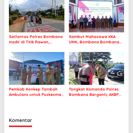
Korupsi Jembatan Cirauci II
Perlu Lagi ke Kendari
Satlantas Polres Bombana
Sambut Mahasiswa KKA
Hadir di Titik Rawan,
UMK, Bombana Bombana
Pastikan Pelajar Berangkat
Minta Program Kerja Tepat
Sekolah dengan Aman
Sasaran
Pemkab Konkep Tambah
Tongkat Komando Polres
Ambulans untuk Puskesmas
Bombana Berganti, AKBP
Roko-Roko
Irwandhy Idrus Nahkodai
Kepolisian Bombana
Komentar