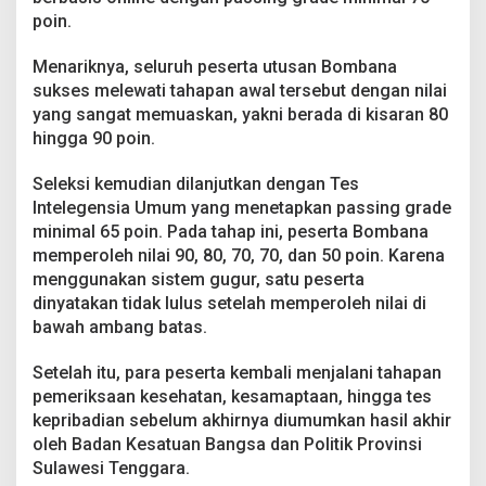
n
poin.
M
e
Menariknya, seluruh peserta utusan Bombana
r
a
sukses melewati tahapan awal tersebut dengan nilai
h
yang sangat memuaskan, yakni berada di kisaran 80
P
hingga 90 poin.
u
t
Seleksi kemudian dilanjutkan dengan Tes
i
h
Intelegensia Umum yang menetapkan passing grade
d
minimal 65 poin. Pada tahap ini, peserta Bombana
i
memperoleh nilai 90, 80, 70, 70, dan 50 poin. Karena
T
menggunakan sistem gugur, satu peserta
i
dinyatakan tidak lulus setelah memperoleh nilai di
n
g
bawah ambang batas.
k
a
Setelah itu, para peserta kembali menjalani tahapan
t
pemeriksaan kesehatan, kesamaptaan, hingga tes
P
kepribadian sebelum akhirnya diumumkan hasil akhir
r
o
oleh Badan Kesatuan Bangsa dan Politik Provinsi
v
Sulawesi Tenggara.
i