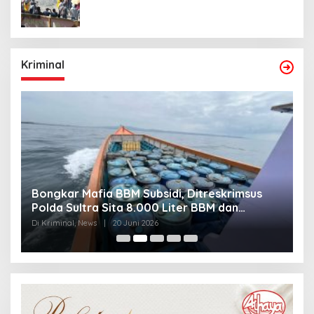
Kriminal
Bongkar Mafia BBM Subsidi, Ditreskrimsus
J
Polda Sultra Sita 8.000 Liter BBM dan
G
Ringkus 3 Tersangka
3
Di Kriminal, News
|
20 Juni 2026
Di