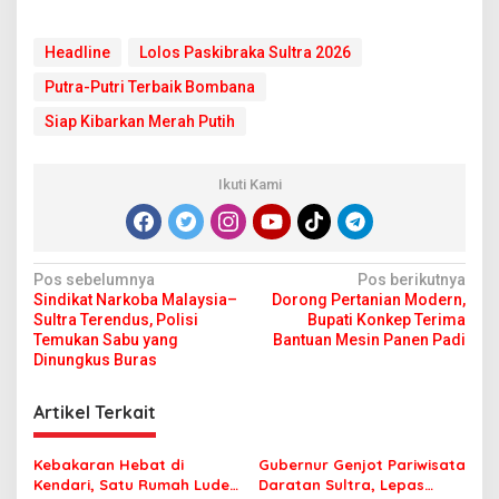
Headline
Lolos Paskibraka Sultra 2026
Putra-Putri Terbaik Bombana
Siap Kibarkan Merah Putih
Ikuti Kami
N
Pos sebelumnya
Pos berikutnya
Sindikat Narkoba Malaysia–
Dorong Pertanian Modern,
a
Sultra Terendus, Polisi
Bupati Konkep Terima
v
Temukan Sabu yang
Bantuan Mesin Panen Padi
Dinungkus Buras
i
g
Artikel Terkait
a
s
Kebakaran Hebat di
Gubernur Genjot Pariwisata
Kendari, Satu Rumah Ludes
Daratan Sultra, Lepas