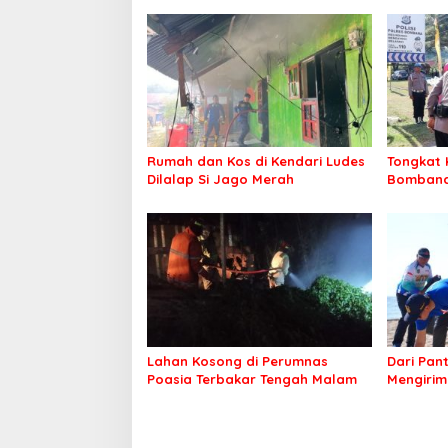
Rumah dan Kos di Kendari Ludes
Tongkat 
Dilalap Si Jago Merah
Bombana 
Irwandhy
Kepolisi
Lahan Kosong di Perumnas
Dari Pan
Poasia Terbakar Tengah Malam
Mengirim
Kepeduli