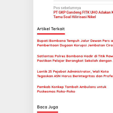
N
Pos sebelumnya
PT GKP Gandeng FITK UHO Adakan K
a
Tamu Soal Hilirisasi Nikel
v
i
Artikel Terkait
g
Bupati Bombana Tempuh Jalur Dewan Pers a
a
Pemberitaan Dugaan Korupsi Jembatan Cirau
s
Satlantas Polres Bombana Hadir di Titik Raw
i
Pastikan Pelajar Berangkat Sekolah dengan
p
o
Lantik 25 Pejabat Administrator, Wali Kota
Tegaskan ASN Harus Berintegritas dan Profe
s
Layani Masyarakat
Pemkab Konkep Tambah Ambulans untuk
Puskesmas Roko-Roko
Baca Juga