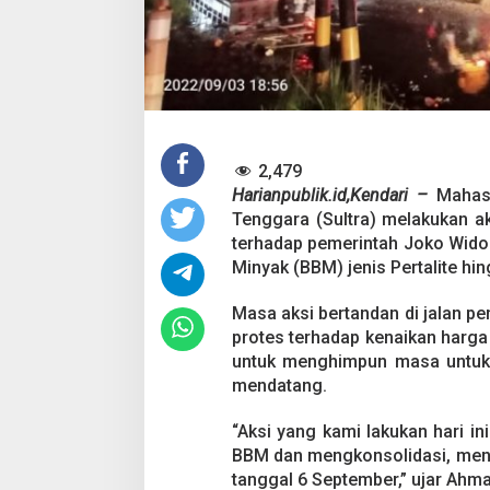
n
B
B
M
Pesta Pernikahan
2,479
Mencekam, Mahas
Harianpublik.id,Kendari –
Mahas
Badik Usai Cekco
Di Kriminal
|
29 Juni 2
Tenggara (Sultra) melakukan a
Miras
terhadap pemerintah Joko Wido
Minyak (BBM) jenis Pertalite hin
Masa aksi bertandan di jalan 
protes terhadap kenaikan harg
untuk menghimpun masa untuk 
mendatang.
“Aksi yang kami lakukan hari i
BBM dan mengkonsolidasi, meng
tanggal 6 September,” ujar Ahma