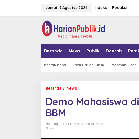
L
Jumat, 7 Agustus 2026
Indeks
Redaksi
e
w
a
tutup
t
i
k
e
k
Beranda
News
Publik
Daerah
Pem
o
n
t
Kontak Kami
Profil HarianPublik
Pedoman Siber
e
n
Beranda
/
News
D
e
Demo Mahasiswa di
m
o
BBM
M
a
h
Harianpublik.id
3 September 2022
a
News
s
i