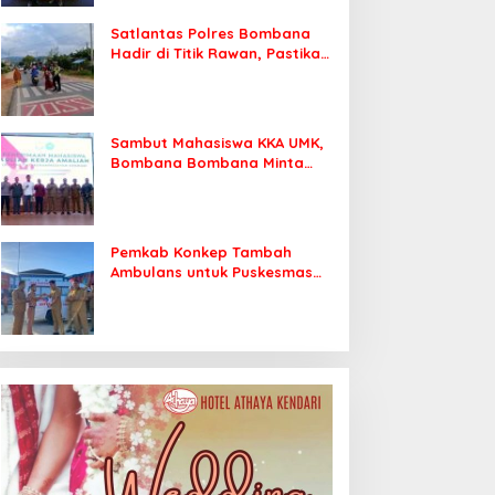
Satlantas Polres Bombana
Hadir di Titik Rawan, Pastikan
Pelajar Berangkat Sekolah
dengan Aman
Sambut Mahasiswa KKA UMK,
Bombana Bombana Minta
Program Kerja Tepat Sasaran
Pemkab Konkep Tambah
Ambulans untuk Puskesmas
Roko-Roko