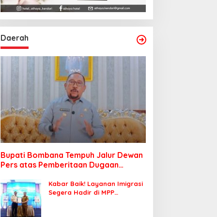
Daerah
Bupati Bombana Tempuh Jalur Dewan
Pers atas Pemberitaan Dugaan
Korupsi Jembatan Cirauci II
Kabar Baik! Layanan Imigrasi
Segera Hadir di MPP
Bombana, Warga Tak Perlu
Lagi ke Kendari