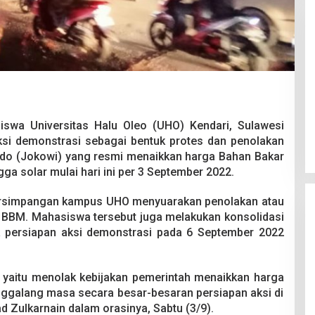
 Berakhir
Bongkar Mafia BBM Subsidi,
iswa Ditikam
Ditreskrimsus Polda Sultra Sita
iswa Universitas Halu Oleo (UHO) Kendari, Sulawesi
k saat Pesta
8.000 Liter BBM dan Ringkus 3
026
Di Kriminal, News
|
20 Juni 2026
ksi demonstrasi sebagai bentuk protes dan penolakan
Tersangka
do (Jokowi) yang resmi menaikkan harga Bahan Bakar
gga solar mulai hari ini per 3 September 2022.
persimpangan kampus UHO menyuarakan penolakan atau
a BBM. Mahasiswa tersebut juga melakukan konsolidasi
persiapan aksi demonstrasi pada 6 September 2022
ni yaitu menolak kebijakan pemerintah menaikkan harga
galang masa secara besar-besaran persiapan aksi di
d Zulkarnain dalam orasinya, Sabtu (3/9).