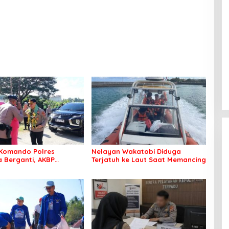
Komando Polres
Nelayan Wakatobi Diduga
Berganti, AKBP
Terjatuh ke Laut Saat Memancing
 Idrus Nahkodai
an Bombana