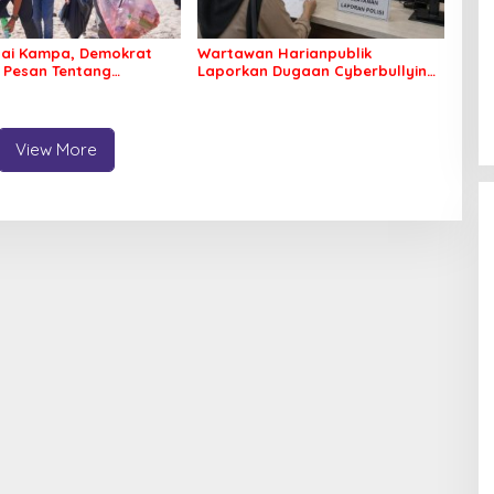
tai Kampa, Demokrat
Wartawan Harianpublik
 Pesan Tentang
Laporkan Dugaan Cyberbullying
an Lingkungan
ke Polres Bombana, Soroti
Proses Penanganan Aduan
View More