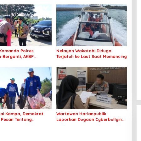
Komando Polres
Nelayan Wakatobi Diduga
Berganti, AKBP
Terjatuh ke Laut Saat Memancing
 Idrus Nahkodai
an Bombana
tai Kampa, Demokrat
Wartawan Harianpublik
 Pesan Tentang
Laporkan Dugaan Cyberbullying
an Lingkungan
ke Polres Bombana, Soroti
Proses Penanganan Aduan