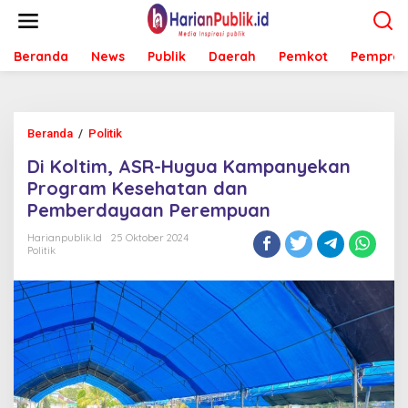
L
e
w
Beranda
News
Publik
Daerah
Pemkot
Pemprov
a
t
i
k
e
Beranda
/
Politik
D
k
i
o
Di Koltim, ASR-Hugua Kampanyekan
K
n
o
Program Kesehatan dan
t
l
e
Pemberdayaan Perempuan
t
n
i
Harianpublik.id
25 Oktober 2024
m
Politik
,
A
S
R
-
H
u
g
u