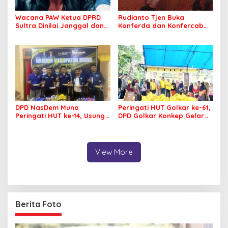
Wacana PAW Ketua DPRD
Rudianto Tjen Buka
Sultra Dinilai Janggal dan
Konferda dan Konfercab
Berpotensi Memicu ‘Gempa
PDIP Sultra, Ajak Kader
Politik’
Tingkatkan Soliditas
DPD NasDem Muna
Peringati HUT Golkar ke-61,
Peringati HUT ke-14, Usung
DPD Golkar Konkep Gelar
Tema Konsisten Membawa
Pasar Murah
Arus Perubahan
View More
Berita Foto