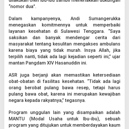
dilakukan oleh ibu-ibu sambil meneriakkan dukungan
t
“nomor dua”.
a
n
d
Dalam kampanyenya, Andi Sumangerukka
a
menegaskan komitmennya untuk memperbaiki
n
layanan kesehatan di Sulawesi Tenggara. “Saya
P
saksikan dan banyak mendengar cerita dari
e
masyarakat tentang kesulitan mengakses ambulans
m
b
karena biaya yang tidak murah. Insya Allah, jika
e
terpilih nanti, tidak ada lagi kejadian seperti ini,” ujar
r
mantan Pangdam XIV Hasanuddin ini.
d
a
ASR juga berjanji akan memastikan ketersediaan
y
a
obat-obatan di fasilitas kesehatan. “Tidak ada lagi
a
orang berobat pulang bawa resep, tetapi harus
n
pulang bawa obat, karena ini merupakan kewajiban
P
negara kepada rakyatnya,” tegasnya.
e
r
e
Program unggulan lain yang disampaikan adalah
m
MANTU (Modal Usaha untuk Ibu-ibu), sebuah
p
program yang ditujukan untuk memberdayakan kaum
u