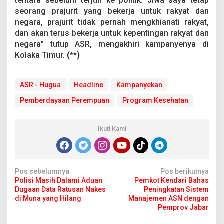
tentara sebelum terjun ke politik. Jiwa saya tetap
seorang prajurit yang bekerja untuk rakyat dan
negara, prajurit tidak pernah mengkhianati rakyat,
dan akan terus bekerja untuk kepentingan rakyat dan
negara” tutup ASR, mengakhiri kampanyenya di
Kolaka Timur.
(**)
ASR - Hugua
Headline
Kampanyekan
Pemberdayaan Perempuan
Program Kesehatan
Ikuti Kami
N
Pos sebelumnya
Pos berikutnya
Polisi Masih Dalami Aduan
Pemkot Kendari Bahas
a
Dugaan Data Ratusan Nakes
Peningkatan Sistem
v
di Muna yang Hilang
Manajemen ASN dengan
Pemprov Jabar
i