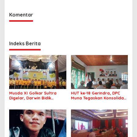
Komentar
Indeks Berita
Musda XI Golkar Sultra
HUT ke-18 Gerindra, DPC
Digelar, Darwin Bidik
Muna Tegaskan Konsolidasi
Kebangkitan Golkar di
dan Target Menang Pilkada
Muna dan Mubar