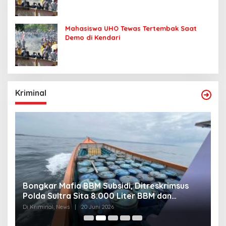
Mahasiswa UHO Tewas Tertembak Saat
Demo di Kendari
Kriminal
Bongkar Mafia BBM Subsidi, Ditreskrimsus
J
Polda Sultra Sita 8.000 Liter BBM dan
G
Ringkus 3 Tersangka
3
Di Kriminal, News
|
20 Juni 2026
Di