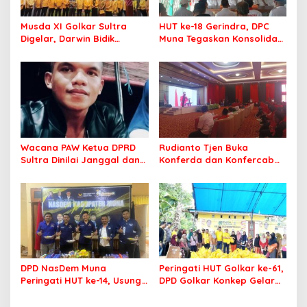
Musda XI Golkar Sultra
HUT ke-18 Gerindra, DPC
Digelar, Darwin Bidik
Muna Tegaskan Konsolidasi
Kebangkitan Golkar di
dan Target Menang Pilkada
Muna dan Mubar
Wacana PAW Ketua DPRD
Rudianto Tjen Buka
Sultra Dinilai Janggal dan
Konferda dan Konfercab
Berpotensi Memicu ‘Gempa
PDIP Sultra, Ajak Kader
Politik’
Tingkatkan Soliditas
DPD NasDem Muna
Peringati HUT Golkar ke-61,
Peringati HUT ke-14, Usung
DPD Golkar Konkep Gelar
Tema Konsisten Membawa
Pasar Murah
Arus Perubahan