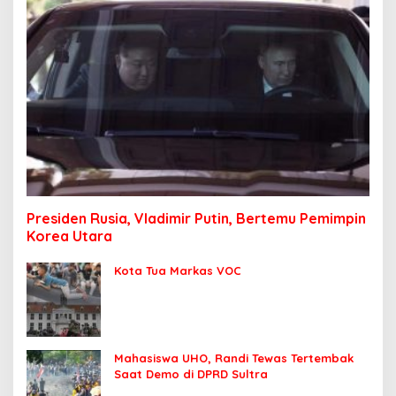
Presiden Rusia, Vladimir Putin, Bertemu Pemimpin
Korea Utara
Kota Tua Markas VOC
Mahasiswa UHO, Randi Tewas Tertembak
Saat Demo di DPRD Sultra