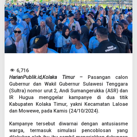
a
K
a
m
p
a
n
y
e
k
a
n
P
6,716
r
HarianPublik.id,Kolaka Timur –
Pasangan calon
o
Gubernur dan Wakil Gubernur Sulawesi Tenggara
g
r
(Sultra) nomor urut 2, Andi Sumangerukka (ASR) dan
a
IR Hugua menggelar kampanye di dua titik
m
Kabupaten Kolaka Timur, yakni Kecamatan Laloae
K
dan Mowewe, pada Kamis (24/10/2024).
e
s
e
Kampanye tersebut diwarnai dengan antusiasme
h
warga, termasuk simulasi pencoblosan yang
a