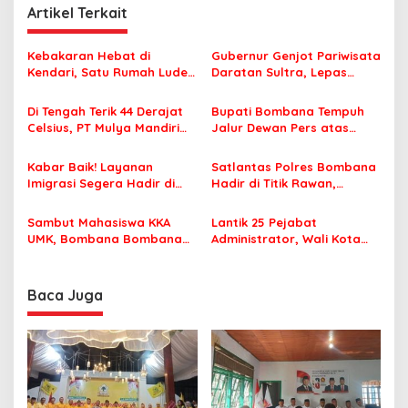
g
Artikel Terkait
a
s
Kebakaran Hebat di
Gubernur Genjot Pariwisata
Kendari, Satu Rumah Ludes
Daratan Sultra, Lepas
i
Terbakar
Famtrip Overland Jelajahi
p
Tiga Kabupaten Unggulan
Di Tengah Terik 44 Derajat
Bupati Bombana Tempuh
Celsius, PT Mulya Mandiri
Jalur Dewan Pers atas
o
Travel Pastikan Seluruh
Pemberitaan Dugaan
s
Jamaah Tetap Sehat dan
Korupsi Jembatan Cirauci II
Kabar Baik! Layanan
Satlantas Polres Bombana
Nyaman Beribadah
Imigrasi Segera Hadir di
Hadir di Titik Rawan,
MPP Bombana, Warga Tak
Pastikan Pelajar Berangkat
Perlu Lagi ke Kendari
Sekolah dengan Aman
Sambut Mahasiswa KKA
Lantik 25 Pejabat
UMK, Bombana Bombana
Administrator, Wali Kota
Minta Program Kerja Tepat
Tegaskan ASN Harus
Sasaran
Berintegritas dan
Profesional Layani
Baca Juga
Masyarakat