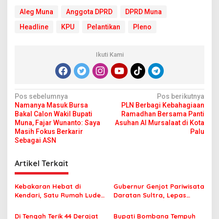
Aleg Muna
Anggota DPRD
DPRD Muna
Headline
KPU
Pelantikan
Pleno
Ikuti Kami
N
Pos sebelumnya
Pos berikutnya
Namanya Masuk Bursa
PLN Berbagi Kebahagiaan
a
Bakal Calon Wakil Bupati
Ramadhan Bersama Panti
v
Muna, Fajar Wunanto: Saya
Asuhan Al Mursalaat di Kota
Masih Fokus Berkarir
Palu
i
Sebagai ASN
g
Artikel Terkait
a
s
Kebakaran Hebat di
Gubernur Genjot Pariwisata
i
Kendari, Satu Rumah Ludes
Daratan Sultra, Lepas
p
Terbakar
Famtrip Overland Jelajahi
Tiga Kabupaten Unggulan
Di Tengah Terik 44 Derajat
Bupati Bombana Tempuh