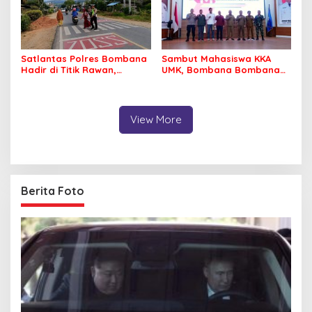
Satlantas Polres Bombana
Sambut Mahasiswa KKA
Hadir di Titik Rawan,
UMK, Bombana Bombana
Pastikan Pelajar Berangkat
Minta Program Kerja Tepat
Sekolah dengan Aman
Sasaran
View More
Berita Foto