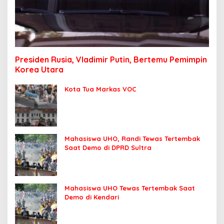
Presiden Rusia, Vladimir Putin, Bertemu Pemimpin
Korea Utara
Kota Tua Markas VOC
Mahasiswa UHO, Randi Tewas Tertembak
Saat Demo di DPRD Sultra
Mahasiswa UHO Tewas Tertembak Saat
Demo di Kendari