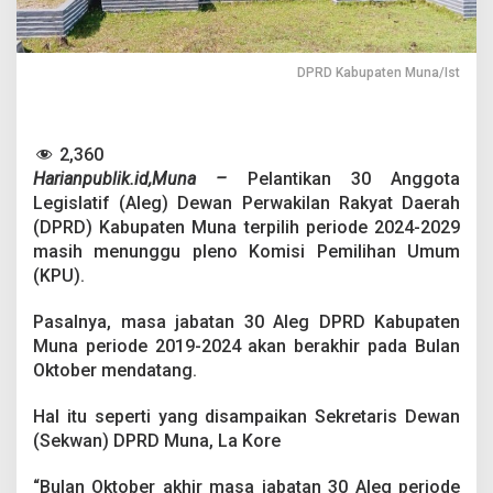
r
u
,
P
DPRD Kabupaten Muna/Ist
e
l
a
n
2,360
t
Harianpublik.id,Muna –
Pelantikan 30 Anggota
i
Legislatif (Aleg) Dewan Perwakilan Rakyat Daerah
k
a
(DPRD) Kabupaten Muna terpilih periode 2024-2029
n
masih menunggu pleno Komisi Pemilihan Umum
A
(KPU).
l
e
Pasalnya, masa jabatan 30 Aleg DPRD Kabupaten
g
D
Muna periode 2019-2024 akan berakhir pada Bulan
P
Oktober mendatang.
R
D
Hal itu seperti yang disampaikan Sekretaris Dewan
M
(Sekwan) DPRD Muna, La Kore
u
n
a
“Bulan Oktober akhir masa jabatan 30 Aleg periode