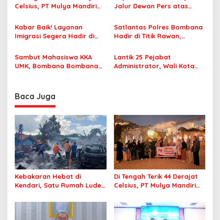
o
Celsius, PT Mulya Mandiri
Jalur Dewan Pers atas
s
Travel Pastikan Seluruh
Pemberitaan Dugaan
Jamaah Tetap Sehat dan
Korupsi Jembatan Cirauci II
Kabar Baik! Layanan
Satlantas Polres Bombana
Nyaman Beribadah
Imigrasi Segera Hadir di
Hadir di Titik Rawan,
MPP Bombana, Warga Tak
Pastikan Pelajar Berangkat
Perlu Lagi ke Kendari
Sekolah dengan Aman
Sambut Mahasiswa KKA
Lantik 25 Pejabat
UMK, Bombana Bombana
Administrator, Wali Kota
Minta Program Kerja Tepat
Tegaskan ASN Harus
Sasaran
Berintegritas dan
Profesional Layani
Baca Juga
Masyarakat
Kebakaran Hebat di
Di Tengah Terik 44 Derajat
Kendari, Satu Rumah Ludes
Celsius, PT Mulya Mandiri
Terbakar
Travel Pastikan Seluruh
Jamaah Tetap Sehat dan
Nyaman Beribadah