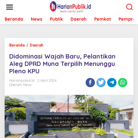
L
e
w
Beranda
News
Publik
Daerah
Pemkot
Pemprov
a
t
i
k
e
Beranda
/
Daerah
D
k
i
o
Didominasi Wajah Baru, Pelantikan
d
n
o
Aleg DPRD Muna Terpilih Menunggu
t
m
e
Pleno KPU
i
n
n
Harianpublik.id
2 April 2024
a
Daerah
,
News
s
i
W
a
j
a
h
B
a