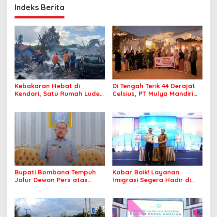
Indeks Berita
Kebakaran Hebat di
Di Tengah Terik 44 Derajat
Kendari, Satu Rumah Ludes
Celsius, PT Mulya Mandiri
Terbakar
Travel Pastikan Seluruh
Jamaah Tetap Sehat dan
Nyaman Beribadah
Bupati Bombana Tempuh
Kabar Baik! Layanan
Jalur Dewan Pers atas
Imigrasi Segera Hadir di
Pemberitaan Dugaan
MPP Bombana, Warga Tak
Korupsi Jembatan Cirauci II
Perlu Lagi ke Kendari