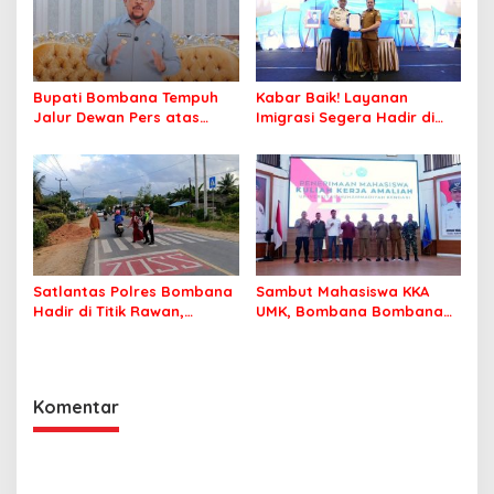
Bupati Bombana Tempuh
Kabar Baik! Layanan
Jalur Dewan Pers atas
Imigrasi Segera Hadir di
Pemberitaan Dugaan
MPP Bombana, Warga Tak
Korupsi Jembatan Cirauci II
Perlu Lagi ke Kendari
Satlantas Polres Bombana
Sambut Mahasiswa KKA
Hadir di Titik Rawan,
UMK, Bombana Bombana
Pastikan Pelajar Berangkat
Minta Program Kerja Tepat
Sekolah dengan Aman
Sasaran
Komentar