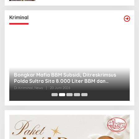
Kriminal
Bongkar Mafia BBM Subsidi, Ditreskrimsus
J
Polda Sultra Sita 8.000 Liter BBM dan
G
Ringkus 3 Tersangka
3
Di Kriminal, News
|
20 Juni 2026
Di