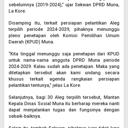
T
sebelumnya (2019-2024),” ujar Sekwan DPRD Muna,
e
La Kore.
r
p
i
Disamping itu, terkait persiapan pelantikan Aleg
l
terpilih periode 2024-2029, pihaknya menunggu
i
pleno penetapan oleh Komisi Pemilihan Umum
h
Daerah (KPUD) Muna.
M
e
n
“Kita tinggal menunggu saja penetapan dari KPUD
u
untuk nama-nama anggota DPRD Muna periode
n
2024-2029. Kalau sudah ada penetapan. Maka yang
g
ditetapkan tersebut akan kami undang secara
g
khusus terkait agenda rangkaian persiapan
u
P
pelantikan tentunya,” jelas La Kore.
l
e
Selanjutnya, bagi 30 Aleg terpilih tersebut, Mantan
n
Kepala Dinas Sosial Muna itu berharap mereka nanti
o
dapat menjalankan tugas dan fungsinya dengan
K
P
sebaik-baiknya.
U