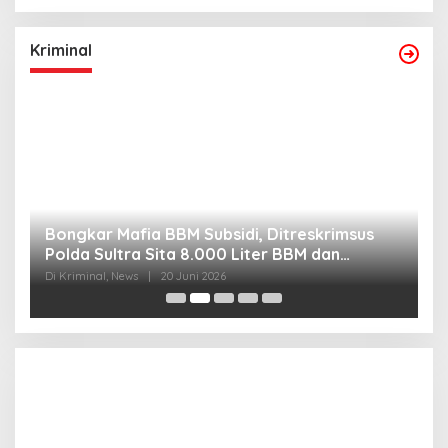
Kriminal
Bongkar Mafia BBM Subsidi, Ditreskrimsus
J
Polda Sultra Sita 8.000 Liter BBM dan
G
Ringkus 3 Tersangka
3
Di Kriminal, News
|
20 Juni 2026
Di