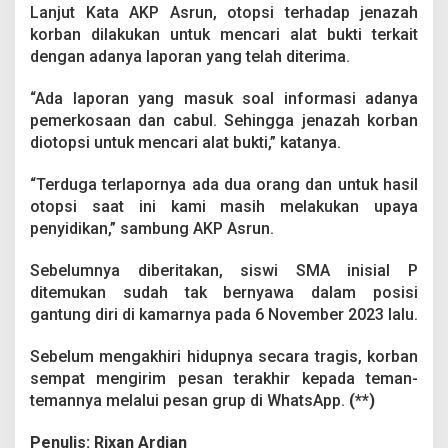
a
Lanjut Kata AKP Asrun, otopsi terhadap jenazah
n
korban dilakukan untuk mencari alat bukti terkait
g
dengan adanya laporan yang telah diterima.
T
e
w
“Ada laporan yang masuk soal informasi adanya
a
pemerkosaan dan cabul. Sehingga jenazah korban
s
diotopsi untuk mencari alat bukti,” katanya.
G
a
“Terduga terlapornya ada dua orang dan untuk hasil
n
t
otopsi saat ini kami masih melakukan upaya
u
penyidikan,” sambung AKP Asrun.
n
g
Sebelumnya diberitakan, siswi SMA inisial P
D
ditemukan sudah tak bernyawa dalam posisi
i
r
gantung diri di kamarnya pada 6 November 2023 lalu.
i
d
Sebelum mengakhiri hidupnya secara tragis, korban
i
sempat mengirim pesan terakhir kepada teman-
M
temannya melalui pesan grup di WhatsApp.
(**)
u
n
a
Penulis: Rixan Ardian