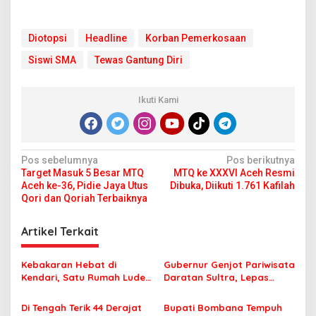
D
i
o
Diotopsi
Headline
Korban Pemerkosaan
t
o
Siswi SMA
Tewas Gantung Diri
p
s
i
Ikuti Kami
N
Pos sebelumnya
Pos berikutnya
Target Masuk 5 Besar MTQ
MTQ ke XXXVI Aceh Resmi
a
Aceh ke-36, Pidie Jaya Utus
Dibuka, Diikuti 1.761 Kafilah
v
Qori dan Qoriah Terbaiknya
i
Artikel Terkait
g
a
Kebakaran Hebat di
Gubernur Genjot Pariwisata
s
Kendari, Satu Rumah Ludes
Daratan Sultra, Lepas
Terbakar
Famtrip Overland Jelajahi
i
Tiga Kabupaten Unggulan
Di Tengah Terik 44 Derajat
Bupati Bombana Tempuh