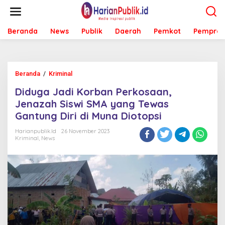
L
e
w
Beranda
News
Publik
Daerah
Pemkot
Pemprov
a
t
i
k
e
Beranda
/
Kriminal
D
k
i
o
Diduga Jadi Korban Perkosaan,
d
n
u
Jenazah Siswi SMA yang Tewas
t
g
e
Gantung Diri di Muna Diotopsi
a
n
J
Harianpublik.id
26 November 2023
a
Kriminal
,
News
d
i
K
o
r
b
a
n
P