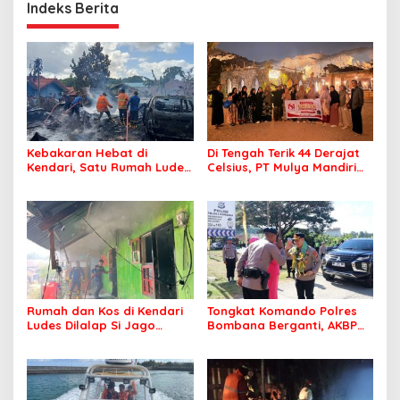
Indeks Berita
Kebakaran Hebat di
Di Tengah Terik 44 Derajat
Kendari, Satu Rumah Ludes
Celsius, PT Mulya Mandiri
Terbakar
Travel Pastikan Seluruh
Jamaah Tetap Sehat dan
Nyaman Beribadah
Rumah dan Kos di Kendari
Tongkat Komando Polres
Ludes Dilalap Si Jago
Bombana Berganti, AKBP
Merah
Irwandhy Idrus Nahkodai
Kepolisian Bombana