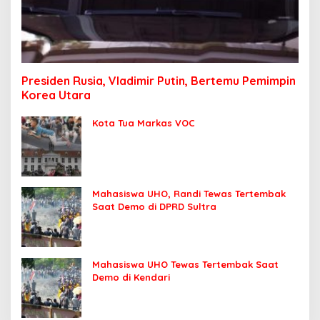
Presiden Rusia, Vladimir Putin, Bertemu Pemimpin
Korea Utara
Kota Tua Markas VOC
Mahasiswa UHO, Randi Tewas Tertembak
Saat Demo di DPRD Sultra
Mahasiswa UHO Tewas Tertembak Saat
Demo di Kendari