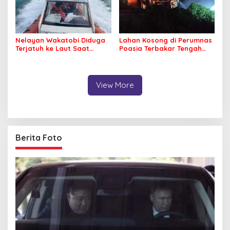
Nelayan Wakatobi Diduga
Lahan Kosong di Perumnas
Terjatuh ke Laut Saat
Poasia Terbakar Tengah
Memancing
Malam
View More
Berita Foto