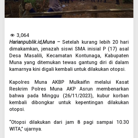
e
r
k
o
s
a
a
3,064
n
Harianpublik.id,Muna –
Setelah kurang lebih 20 hari
,
dimakamkan, jenazah siswi SMA inisial P (17) asal
J
Desa Masalili, Kecamatan Kontunaga, Kabupaten
e
Muna yang ditemukan tewas gantung diri di dalam
n
a
kamarnya kini digali kembali untuk dilakukan otopsi.
z
a
Kapolres Muna AKBP Mulkaifin melalui Kasat
h
Reskrim Polres Muna AKP Asrun membenarkan
S
bahwa pada Minggu (26/11/2023), kubur korban
i
s
kembali dibongkar untuk kepentingan dilakukan
w
otopsi.
i
S
“Otopsi dilakukan dari jam 8 pagi sampai 10.30
M
WITA,” ujarnya.
A
y