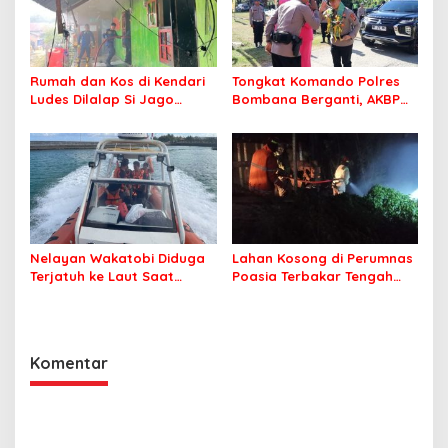
Rumah dan Kos di Kendari
Tongkat Komando Polres
Ludes Dilalap Si Jago
Bombana Berganti, AKBP
Merah
Irwandhy Idrus Nahkodai
Kepolisian Bombana
Nelayan Wakatobi Diduga
Lahan Kosong di Perumnas
Terjatuh ke Laut Saat
Poasia Terbakar Tengah
Memancing
Malam
Komentar