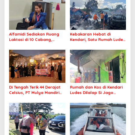
Alfamidi Sediakan Ruang
Kebakaran Hebat di
Laktasi di 10 Cabang,
Kendari, Satu Rumah Ludes
Dukung Ibu Pekerja Berikan
Terbakar
ASI Eksklusif
Di Tengah Terik 44 Derajat
Rumah dan Kos di Kendari
Celsius, PT Mulya Mandiri
Ludes Dilalap Si Jago
Travel Pastikan Seluruh
Merah
Jamaah Tetap Sehat dan
Nyaman Beribadah