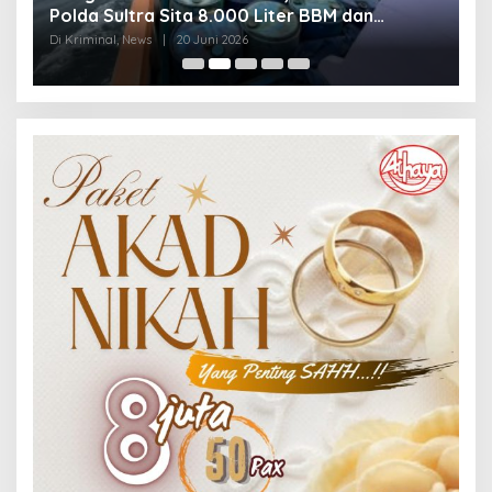
Polda Sultra Sita 8.000 Liter BBM dan
G
Ringkus 3 Tersangka
3
Di Kriminal, News
|
20 Juni 2026
Di