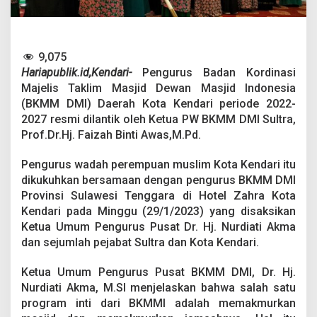
,
P
e
n
g
9,075
u
Hariapublik.id,Kendari-
Pengurus Badan Kordinasi
r
Majelis Taklim Masjid Dewan Masjid Indonesia
u
(BKMM DMI) Daerah Kota Kendari periode 2022-
s
D
2027 resmi dilantik oleh Ketua PW BKMM DMI Sultra,
a
Prof.Dr.Hj. Faizah Binti Awas,M.Pd.
e
r
Pengurus wadah perempuan muslim Kota Kendari itu
a
dikukuhkan bersamaan dengan pengurus BKMM DMI
h
B
Provinsi Sulawesi Tenggara di Hotel Zahra Kota
K
Kendari pada Minggu (29/1/2023) yang disaksikan
M
Ketua Umum Pengurus Pusat Dr. Hj. Nurdiati Akma
M
dan sejumlah pejabat Sultra dan Kota Kendari.
D
M
I
Ketua Umum Pengurus Pusat BKMM DMI, Dr. Hj.
K
Nurdiati Akma, M.SI menjelaskan bahwa salah satu
o
program inti dari BKMMI adalah memakmurkan
t