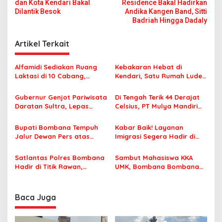
a
dan Kota Kendari Bakal
Residence Bakal Hadirkan
v
Dilantik Besok
Andika Kangen Band, Sitti
Badriah Hingga Dadaly
i
g
Artikel Terkait
a
s
Alfamidi Sediakan Ruang
Kebakaran Hebat di
Laktasi di 10 Cabang,
Kendari, Satu Rumah Ludes
i
Dukung Ibu Pekerja Berikan
Terbakar
p
ASI Eksklusif
Gubernur Genjot Pariwisata
Di Tengah Terik 44 Derajat
Daratan Sultra, Lepas
Celsius, PT Mulya Mandiri
o
Famtrip Overland Jelajahi
Travel Pastikan Seluruh
s
Tiga Kabupaten Unggulan
Jamaah Tetap Sehat dan
Bupati Bombana Tempuh
Kabar Baik! Layanan
Nyaman Beribadah
Jalur Dewan Pers atas
Imigrasi Segera Hadir di
Pemberitaan Dugaan
MPP Bombana, Warga Tak
Korupsi Jembatan Cirauci II
Perlu Lagi ke Kendari
Satlantas Polres Bombana
Sambut Mahasiswa KKA
Hadir di Titik Rawan,
UMK, Bombana Bombana
Pastikan Pelajar Berangkat
Minta Program Kerja Tepat
Sekolah dengan Aman
Sasaran
Baca Juga