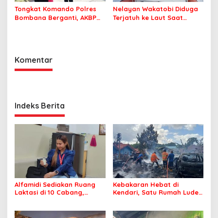
Tongkat Komando Polres
Nelayan Wakatobi Diduga
Bombana Berganti, AKBP
Terjatuh ke Laut Saat
Irwandhy Idrus Nahkodai
Memancing
Kepolisian Bombana
Komentar
Indeks Berita
Alfamidi Sediakan Ruang
Kebakaran Hebat di
Laktasi di 10 Cabang,
Kendari, Satu Rumah Ludes
Dukung Ibu Pekerja Berikan
Terbakar
ASI Eksklusif