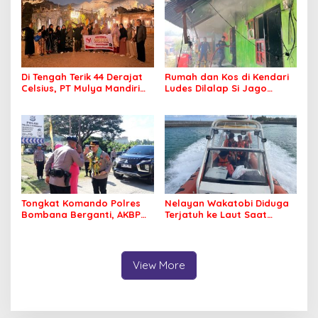
Di Tengah Terik 44 Derajat
Rumah dan Kos di Kendari
Celsius, PT Mulya Mandiri
Ludes Dilalap Si Jago
Travel Pastikan Seluruh
Merah
Jamaah Tetap Sehat dan
Nyaman Beribadah
Tongkat Komando Polres
Nelayan Wakatobi Diduga
Bombana Berganti, AKBP
Terjatuh ke Laut Saat
Irwandhy Idrus Nahkodai
Memancing
Kepolisian Bombana
View More