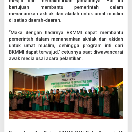
mesjid dan memakmurkan jamaahnya. Hal itu
a
bertujuan membantu pemerintah dalam
K
e
menanamkan akhlak dan akidah untuk umat muslim
n
di setiap daerah-daerah.
d
a
“Maka dengan hadirnya BKMMI dapat membantu
r
pemerintah dalam menanamkan akhlak dan akidah
i
R
untuk umat muslim, sehingga program inti dari
e
BKMMI dapat terwujud,” cetusnya saat diwawancarai
s
awak media usai acara pelantikan.
m
i
D
i
l
a
n
t
i
k