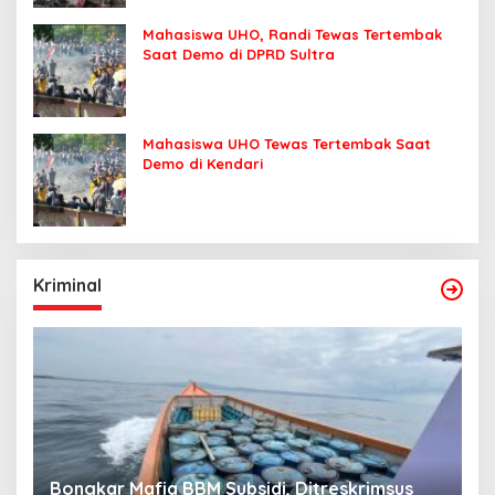
Mahasiswa UHO, Randi Tewas Tertembak
Saat Demo di DPRD Sultra
Mahasiswa UHO Tewas Tertembak Saat
Demo di Kendari
Kriminal
Bongkar Mafia BBM Subsidi, Ditreskrimsus
J