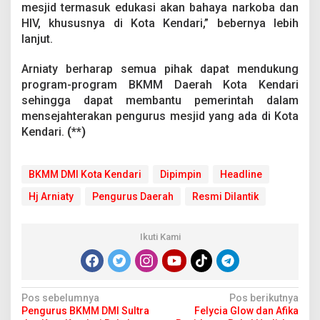
mesjid termasuk edukasi akan bahaya narkoba dan
HIV, khususnya di Kota Kendari,” bebernya lebih
lanjut.
Arniaty berharap semua pihak dapat mendukung
program-program BKMM Daerah Kota Kendari
sehingga dapat membantu pemerintah dalam
mensejahterakan pengurus mesjid yang ada di Kota
Kendari.
(**)
BKMM DMI Kota Kendari
Dipimpin
Headline
Hj Arniaty
Pengurus Daerah
Resmi Dilantik
Ikuti Kami
N
Pos sebelumnya
Pos berikutnya
Pengurus BKMM DMI Sultra
Felycia Glow dan Afika