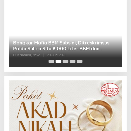
Bongkar Mafia BBM Subsidi, Ditreskrimsus
J
Polda Sultra Sita 8.000 Liter BBM dan
G
Ringkus 3 Tersangka
3
Di Kriminal, News
|
20 Juni 2026
Di