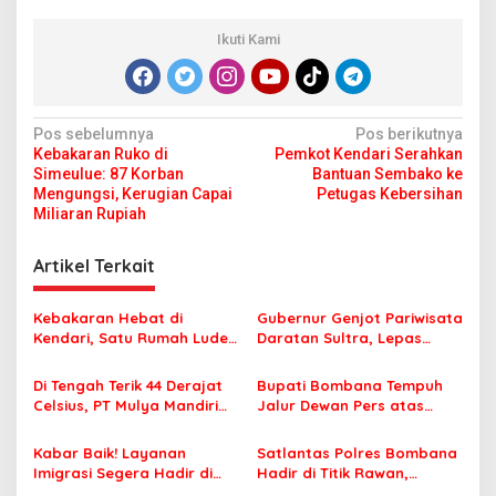
Ikuti Kami
N
Pos sebelumnya
Pos berikutnya
Kebakaran Ruko di
Pemkot Kendari Serahkan
a
Simeulue: 87 Korban
Bantuan Sembako ke
v
Mengungsi, Kerugian Capai
Petugas Kebersihan
Miliaran Rupiah
i
g
Artikel Terkait
a
s
Kebakaran Hebat di
Gubernur Genjot Pariwisata
Kendari, Satu Rumah Ludes
Daratan Sultra, Lepas
i
Terbakar
Famtrip Overland Jelajahi
p
Tiga Kabupaten Unggulan
Di Tengah Terik 44 Derajat
Bupati Bombana Tempuh
Celsius, PT Mulya Mandiri
Jalur Dewan Pers atas
o
Travel Pastikan Seluruh
Pemberitaan Dugaan
s
Jamaah Tetap Sehat dan
Korupsi Jembatan Cirauci II
Kabar Baik! Layanan
Satlantas Polres Bombana
Nyaman Beribadah
Imigrasi Segera Hadir di
Hadir di Titik Rawan,
MPP Bombana, Warga Tak
Pastikan Pelajar Berangkat