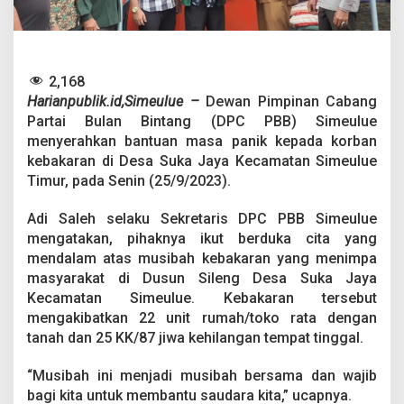
t
u
K
o
r
2,168
b
Harianpublik.id,Simeulue –
Dewan Pimpinan Cabang
a
n
Partai Bulan Bintang (DPC PBB) Simeulue
K
menyerahkan bantuan masa panik kepada korban
e
kebakaran di Desa Suka Jaya Kecamatan Simeulue
b
Timur, pada Senin (25/9/2023).
a
k
a
Adi Saleh selaku Sekretaris DPC PBB Simeulue
r
mengatakan, pihaknya ikut berduka cita yang
a
mendalam atas musibah kebakaran yang menimpa
n
masyarakat di Dusun Sileng Desa Suka Jaya
d
Kecamatan Simeulue. Kebakaran tersebut
i
S
mengakibatkan 22 unit rumah/toko rata dengan
u
tanah dan 25 KK/87 jiwa kehilangan tempat tinggal.
k
a
“Musibah ini menjadi musibah bersama dan wajib
J
bagi kita untuk membantu saudara kita,” ucapnya.
a