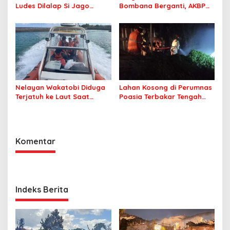
Ludes Dilalap Si Jago
Bombana Berganti, AKBP
Merah
Irwandhy Idrus Nahkodai
Kepolisian Bombana
Nelayan Wakatobi Diduga
Lahan Kosong di Perumnas
Terjatuh ke Laut Saat
Poasia Terbakar Tengah
Memancing
Malam
Komentar
Indeks Berita