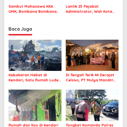
Perlu Lagi ke Kendari
Sekolah dengan Aman
Sambut Mahasiswa KKA
Lantik 25 Pejabat
UMK, Bombana Bombana
Administrator, Wali Kota
Minta Program Kerja Tepat
Tegaskan ASN Harus
Sasaran
Berintegritas dan
Profesional Layani
Baca Juga
Masyarakat
Kebakaran Hebat di
Di Tengah Terik 44 Derajat
Kendari, Satu Rumah Ludes
Celsius, PT Mulya Mandiri
Terbakar
Travel Pastikan Seluruh
Jamaah Tetap Sehat dan
Nyaman Beribadah
Rumah dan Kos di Kendari
Tongkat Komando Polres