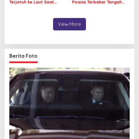
Terjatuh ke Laut Saat
Poasia Terbakar Tengah
Memancing
Malam
View More
Berita Foto