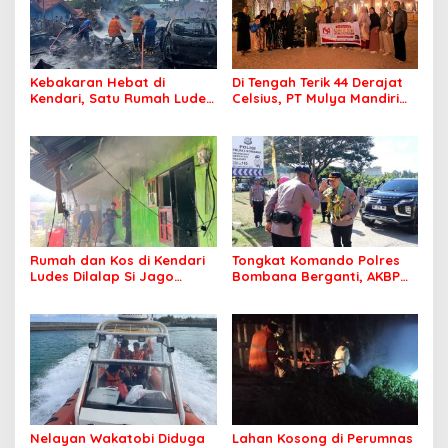
Kebakaran Hebat di
Di Tengah Terik 44 Derajat
Kendari, Satu Rumah Ludes
Celsius, PT Mulya Mandiri
Terbakar
Travel Pastikan Seluruh
Jamaah Tetap Sehat dan
Nyaman Beribadah
Rumah dan Kos di Kendari
Tongkat Komando Polres
Ludes Dilalap Si Jago
Bombana Berganti, AKBP
Merah
Irwandhy Idrus Nahkodai
Kepolisian Bombana
Nelayan Wakatobi Diduga
Lahan Kosong di Perumnas