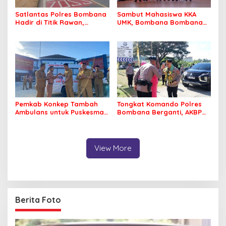
Satlantas Polres Bombana
Sambut Mahasiswa KKA
Hadir di Titik Rawan,
UMK, Bombana Bombana
Pastikan Pelajar Berangkat
Minta Program Kerja Tepat
Sekolah dengan Aman
Sasaran
Pemkab Konkep Tambah
Tongkat Komando Polres
Ambulans untuk Puskesmas
Bombana Berganti, AKBP
Roko-Roko
Irwandhy Idrus Nahkodai
Kepolisian Bombana
View More
Berita Foto