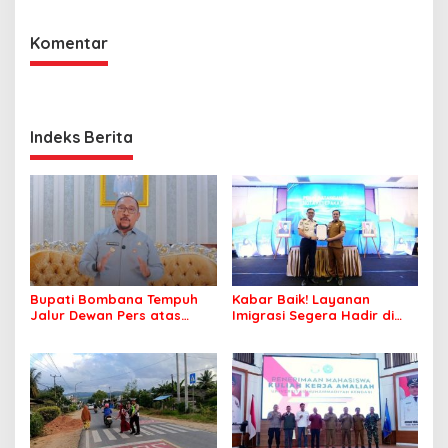
Komentar
Indeks Berita
Bupati Bombana Tempuh
Kabar Baik! Layanan
Jalur Dewan Pers atas
Imigrasi Segera Hadir di
Pemberitaan Dugaan
MPP Bombana, Warga Tak
Korupsi Jembatan Cirauci II
Perlu Lagi ke Kendari