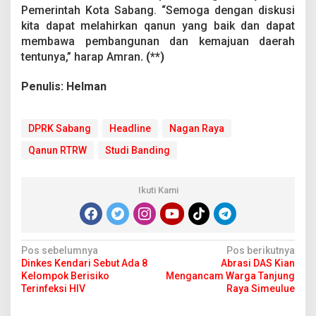
Pemerintah Kota Sabang. “Semoga dengan diskusi
kita dapat melahirkan qanun yang baik dan dapat
membawa pembangunan dan kemajuan daerah
tentunya,” harap Amran
. (**)
Penulis: Helman
DPRK Sabang
Headline
Nagan Raya
Qanun RTRW
Studi Banding
Ikuti Kami
N
Pos sebelumnya
Pos berikutnya
Dinkes Kendari Sebut Ada 8
Abrasi DAS Kian
a
Kelompok Berisiko
Mengancam Warga Tanjung
v
Terinfeksi HIV
Raya Simeulue
i