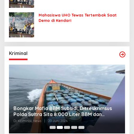
Mahasiswa UHO Tewas Tertembak Saat
Demo di Kendari
Kriminal
Bongkar Mafia BBM Subsidi, Ditreskrimsus
J
Polda Sultra Sita 8.000 Liter BBM dan
G
Ringkus 3 Tersangka
3
Di Kriminal, News
|
20 Juni 2026
Di