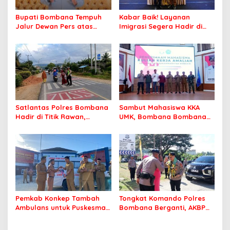
Bupati Bombana Tempuh
Kabar Baik! Layanan
Jalur Dewan Pers atas
Imigrasi Segera Hadir di
Pemberitaan Dugaan
MPP Bombana, Warga Tak
Korupsi Jembatan Cirauci II
Perlu Lagi ke Kendari
Satlantas Polres Bombana
Sambut Mahasiswa KKA
Hadir di Titik Rawan,
UMK, Bombana Bombana
Pastikan Pelajar Berangkat
Minta Program Kerja Tepat
Sekolah dengan Aman
Sasaran
Pemkab Konkep Tambah
Tongkat Komando Polres
Ambulans untuk Puskesmas
Bombana Berganti, AKBP
Roko-Roko
Irwandhy Idrus Nahkodai
Kepolisian Bombana