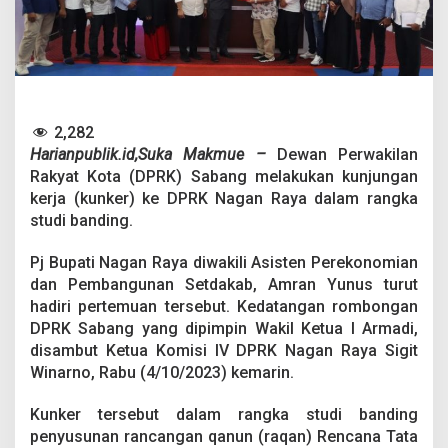
n
d
i
n
g
Q
a
n
2,282
u
Harianpublik.id,Suka Makmue –
Dewan Perwakilan
n
Rakyat Kota (DPRK) Sabang melakukan kunjungan
R
kerja (kunker) ke DPRK Nagan Raya dalam rangka
T
studi banding.
R
W
k
Pj Bupati Nagan Raya diwakili Asisten Perekonomian
e
dan Pembangunan Setdakab, Amran Yunus turut
N
hadiri pertemuan tersebut. Kedatangan rombongan
a
DPRK Sabang yang dipimpin Wakil Ketua I Armadi,
g
a
disambut Ketua Komisi IV DPRK Nagan Raya Sigit
n
Winarno, Rabu (4/10/2023) kemarin.
R
a
Kunker tersebut dalam rangka studi banding
y
penyusunan rancangan qanun (raqan) Rencana Tata
a