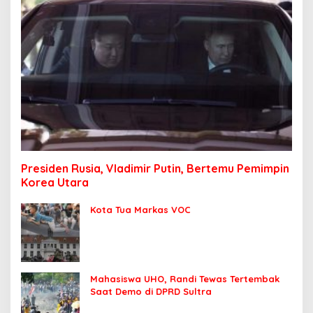
Presiden Rusia, Vladimir Putin, Bertemu Pemimpin
Korea Utara
Kota Tua Markas VOC
Mahasiswa UHO, Randi Tewas Tertembak
Saat Demo di DPRD Sultra