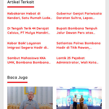
Artikel Terkait
g
a
Kebakaran Hebat di
Gubernur Genjot Pariwisata
s
Kendari, Satu Rumah Ludes
Daratan Sultra, Lepas
Terbakar
Famtrip Overland Jelajahi
i
Tiga Kabupaten Unggulan
Di Tengah Terik 44 Derajat
Bupati Bombana Tempuh
p
Celsius, PT Mulya Mandiri
Jalur Dewan Pers atas
Travel Pastikan Seluruh
Pemberitaan Dugaan
o
Jamaah Tetap Sehat dan
Korupsi Jembatan Cirauci II
Kabar Baik! Layanan
Satlantas Polres Bombana
s
Nyaman Beribadah
Imigrasi Segera Hadir di
Hadir di Titik Rawan,
MPP Bombana, Warga Tak
Pastikan Pelajar Berangkat
Perlu Lagi ke Kendari
Sekolah dengan Aman
Sambut Mahasiswa KKA
Lantik 25 Pejabat
UMK, Bombana Bombana
Administrator, Wali Kota
Minta Program Kerja Tepat
Tegaskan ASN Harus
Sasaran
Berintegritas dan
Profesional Layani
Baca Juga
Masyarakat