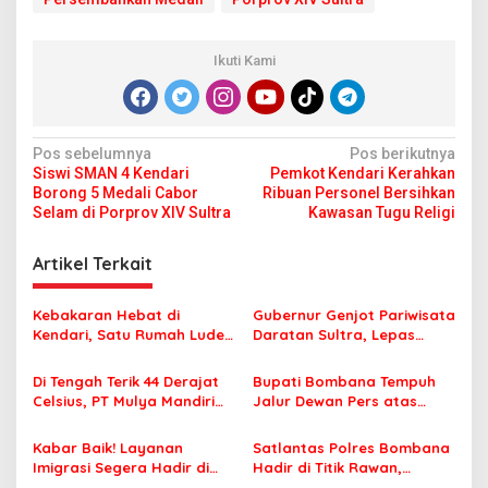
Ikuti Kami
N
Pos sebelumnya
Pos berikutnya
Siswi SMAN 4 Kendari
Pemkot Kendari Kerahkan
a
Borong 5 Medali Cabor
Ribuan Personel Bersihkan
v
Selam di Porprov XIV Sultra
Kawasan Tugu Religi
i
Artikel Terkait
g
a
Kebakaran Hebat di
Gubernur Genjot Pariwisata
s
Kendari, Satu Rumah Ludes
Daratan Sultra, Lepas
Terbakar
Famtrip Overland Jelajahi
i
Tiga Kabupaten Unggulan
Di Tengah Terik 44 Derajat
Bupati Bombana Tempuh
p
Celsius, PT Mulya Mandiri
Jalur Dewan Pers atas
Travel Pastikan Seluruh
Pemberitaan Dugaan
o
Jamaah Tetap Sehat dan
Korupsi Jembatan Cirauci II
Kabar Baik! Layanan
Satlantas Polres Bombana
s
Nyaman Beribadah
Imigrasi Segera Hadir di
Hadir di Titik Rawan,
MPP Bombana, Warga Tak
Pastikan Pelajar Berangkat