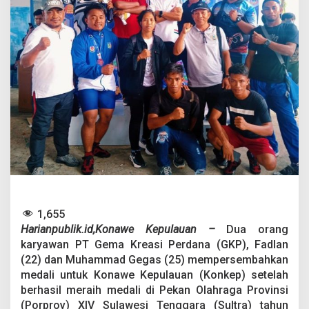
e
r
s
e
m
b
a
h
k
a
n
M
e
d
a
l
i
1,655
u
n
Harianpublik.id,Konawe Kepulauan –
Dua orang
t
karyawan PT Gema Kreasi Perdana (GKP), Fadlan
u
(22) dan Muhammad Gegas (25) mempersembahkan
k
medali untuk Konawe Kepulauan (Konkep) setelah
K
berhasil meraih medali di Pekan Olahraga Provinsi
o
n
(Porprov) XIV Sulawesi Tenggara (Sultra) tahun