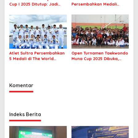
Cup I 2025 Ditutup: Jadi
Persembahkan Medali
Ajang Silaturahmi Civitas
Perunggu di PORNAS Korpri
Akademika UHO
2025
Atlet Sultra Persembahkan
Open Turnamen Taekwondo
5 Medali di The World
Muna Cup 2025 Dibuka,
Games 2025 Chengdu
Diikuti 42 Klub se Sultra
Komentar
Indeks Berita