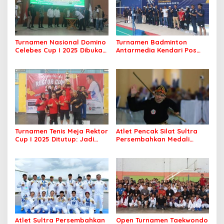
Turnamen Nasional Domino
Turnamen Badminton
Celebes Cup I 2025 Dibuka,
Antarmedia Kendari Pos
Peserta dari Enam Provinsi
Cup II Dimulai, Ajang
Perebutkan Hadiah Rp500
Silaturahmi Insan Pers
Juta
Turnamen Tenis Meja Rektor
Atlet Pencak Silat Sultra
Cup I 2025 Ditutup: Jadi
Persembahkan Medali
Ajang Silaturahmi Civitas
Perunggu di PORNAS Korpri
Akademika UHO
2025
Atlet Sultra Persembahkan
Open Turnamen Taekwondo