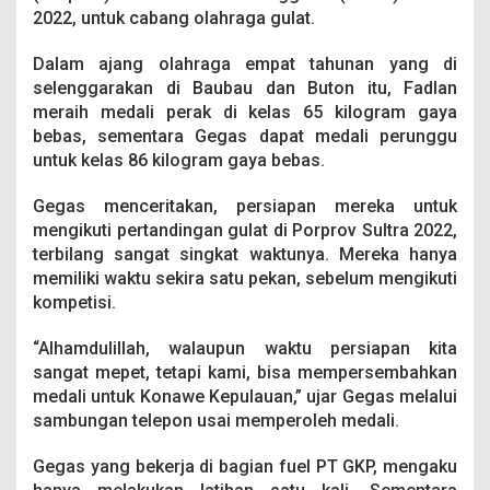
k
2022, untuk cabang olahraga gulat.
e
p
Dalam ajang olahraga empat tahunan yang di
d
selenggarakan di Baubau dan Buton itu, Fadlan
i
P
meraih medali perak di kelas 65 kilogram gaya
o
bebas, sementara Gegas dapat medali perunggu
r
untuk kelas 86 kilogram gaya bebas.
p
r
Gegas menceritakan, persiapan mereka untuk
o
v
mengikuti pertandingan gulat di Porprov Sultra 2022,
X
terbilang sangat singkat waktunya. Mereka hanya
I
memiliki waktu sekira satu pekan, sebelum mengikuti
V
kompetisi.
S
u
l
“Alhamdulillah, walaupun waktu persiapan kita
t
sangat mepet, tetapi kami, bisa mempersembahkan
r
medali untuk Konawe Kepulauan,” ujar Gegas melalui
a
sambungan telepon usai memperoleh medali.
Gegas yang bekerja di bagian fuel PT GKP, mengaku