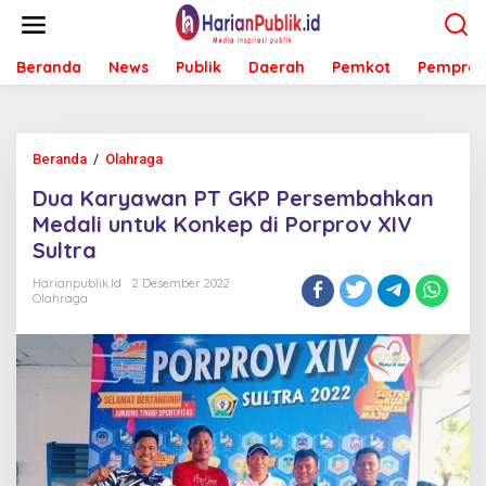
L
e
w
Beranda
News
Publik
Daerah
Pemkot
Pemprov
a
t
i
k
e
Beranda
/
Olahraga
D
k
u
o
Dua Karyawan PT GKP Persembahkan
a
n
K
Medali untuk Konkep di Porprov XIV
t
a
e
Sultra
r
n
y
Harianpublik.id
2 Desember 2022
a
Olahraga
w
a
n
P
T
G
K
P
P