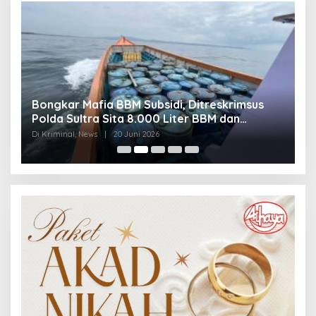
Bongkar Mafia BBM Subsidi, Ditreskrimsus
J
Polda Sultra Sita 8.000 Liter BBM dan
G
Ringkus 3 Tersangka
3
Di Kriminal, News
|
20 Juni 2026
Di