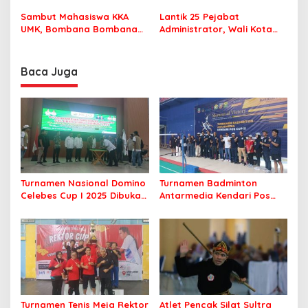
Perlu Lagi ke Kendari
Sekolah dengan Aman
Sambut Mahasiswa KKA
Lantik 25 Pejabat
UMK, Bombana Bombana
Administrator, Wali Kota
Minta Program Kerja Tepat
Tegaskan ASN Harus
Sasaran
Berintegritas dan
Profesional Layani
Baca Juga
Masyarakat
Turnamen Nasional Domino
Turnamen Badminton
Celebes Cup I 2025 Dibuka,
Antarmedia Kendari Pos
Peserta dari Enam Provinsi
Cup II Dimulai, Ajang
Perebutkan Hadiah Rp500
Silaturahmi Insan Pers
Juta
Turnamen Tenis Meja Rektor
Atlet Pencak Silat Sultra