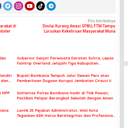
Pos berikutnya
arakat di
Dinilai Kurang Awasi SPBU, FTM Tampo
obster
Luruskan Kekeliruan Masyarakat Muna
des
Gubernur Genjot Pariwisata Daratan Sultra, Lepas
Famtrip Overland Jelajahi Tiga Kabupaten
Unggulan
Mandiri
Bupati Bombana Tempuh Jalur Dewan Pers atas
t dan
Pemberitaan Dugaan Korupsi Jembatan Cirauci II
i MPP
Satlantas Polres Bombana Hadir di Titik Rawan,
Pastikan Pelajar Berangkat Sekolah dengan Aman
bana
Lantik 25 Pejabat Administrator, Wali Kota
Tegaskan ASN Harus Berintegritas dan Profesional
Layani Masyarakat