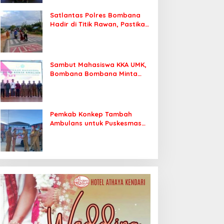
Satlantas Polres Bombana
Hadir di Titik Rawan, Pastikan
Pelajar Berangkat Sekolah
dengan Aman
Sambut Mahasiswa KKA UMK,
Bombana Bombana Minta
Program Kerja Tepat Sasaran
Pemkab Konkep Tambah
Ambulans untuk Puskesmas
Roko-Roko