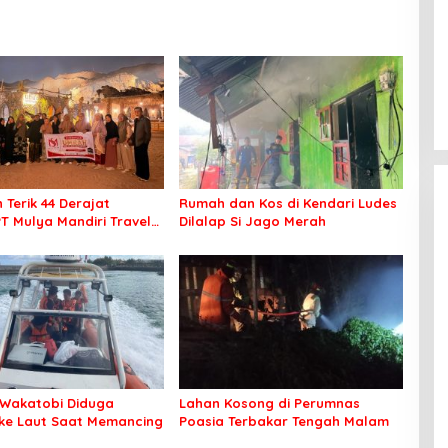
 Terik 44 Derajat
Rumah dan Kos di Kendari Ludes
PT Mulya Mandiri Travel
Dilalap Si Jago Merah
 Seluruh Jamaah Tetap
an Nyaman Beribadah
Wakatobi Diduga
Lahan Kosong di Perumnas
 ke Laut Saat Memancing
Poasia Terbakar Tengah Malam