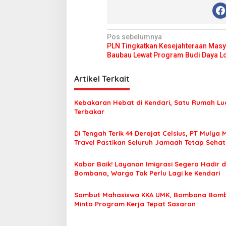
N
Pos sebelumnya
PLN Tingkatkan Kesejahteraan Masy
a
Baubau Lewat Program Budi Daya L
v
i
Artikel Terkait
g
Kebakaran Hebat di Kendari, Satu Rumah Lu
a
Terbakar
s
Di Tengah Terik 44 Derajat Celsius, PT Mulya 
i
Travel Pastikan Seluruh Jamaah Tetap Seha
p
Nyaman Beribadah
o
Kabar Baik! Layanan Imigrasi Segera Hadir d
Bombana, Warga Tak Perlu Lagi ke Kendari
s
Sambut Mahasiswa KKA UMK, Bombana Bom
Minta Program Kerja Tepat Sasaran