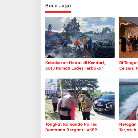
Baca Juga
Kebakaran Hebat di Kendari,
Di Tengah
Satu Rumah Ludes Terbakar
Celsius, 
Pastikan
Sehat d
Tongkat Komando Polres
Nelayan 
Bombana Berganti, AKBP
Terjatuh
Irwandhy Idrus Nahkodai