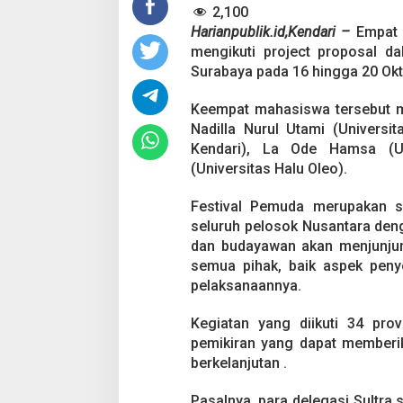
2,100
Harianpublik.id,Kendari –
Empat 
mengikuti project proposal d
Surabaya pada 16 hingga 20 Ok
Keempat mahasiswa tersebut m
Nadilla Nurul Utami (Univers
Kendari), La Ode Hamsa (U
(Universitas Halu Oleo).
Festival Pemuda merupakan 
seluruh pelosok Nusantara deng
dan budayawan akan menjunjun
semua pihak, baik aspek pen
pelaksanaannya.
Kegiatan yang diikuti 34 pro
pemikiran yang dapat memberi
berkelanjutan .
Pasalnya, para delegasi Sultra