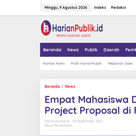
L
Minggu, 9 Agustus 2026
Indeks
Redaksi
e
w
a
tutup
t
i
k
e
k
Beranda
News
Publik
Daerah
Pem
o
n
t
Kontak Kami
Profil HarianPublik
Pedoman Siber
e
n
Beranda
/
News
E
m
Empat Mahasiswa De
p
a
Project Proposal di
t
M
a
Harianpublik.id
20 September 2022
h
News
,
Pendidikan
a
s