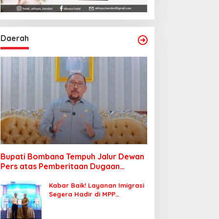
Daerah
Bupati Bombana Tempuh Jalur Dewan
Pers atas Pemberitaan Dugaan
Korupsi Jembatan Cirauci II
Kabar Baik! Layanan Imigrasi
Segera Hadir di MPP
Bombana, Warga Tak Perlu
Lagi ke Kendari