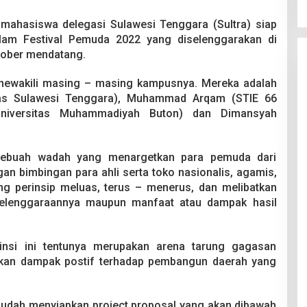
mahasiswa delegasi Sulawesi Tenggara (Sultra) siap
alam Festival Pemuda 2022 yang diselenggarakan di
tober mendatang.
ewakili masing – masing kampusnya. Mereka adalah
itas Sulawesi Tenggara), Muhammad Arqam (STIE 66
niversitas Muhammadiyah Buton) dan Dimansyah
sebuah wadah yang menargetkan para pemuda dari
an bimbingan para ahli serta toko nasionalis, agamis,
g perinsip meluas, terus – menerus, dan melibatkan
yelenggaraannya maupun manfaat atau dampak hasil
vinsi ini tentunya merupakan arena tarung gagasan
kan dampak postif terhadap pembangun daerah yang
 sudah menyiapkan project proposal yang akan dibawah