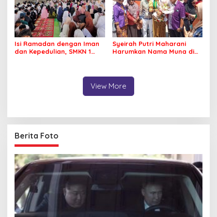
Isi Ramadan dengan Iman
Syeirah Putri Maharani
dan Kepedulian, SMKN 1
Harumkan Nama Muna di
Raha Gelar Pesantren Kilat
Panggung Fashion Dunia
dan Berbagi Sembako
View More
Berita Foto