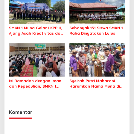
SMKN 1 Muna Gelar LKPP II,
Sebanyak 151 Siswa SMKN 1
Ajang Asah Kreativitas dan
Raha Dinyatakan Lulus
Jiwa Pramuka Sejati
Isi Ramadan dengan Iman
Syeirah Putri Maharani
dan Kepedulian, SMKN 1
Harumkan Nama Muna di
Raha Gelar Pesantren Kilat
Panggung Fashion Dunia
dan Berbagi Sembako
Komentar