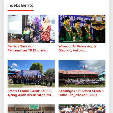
Indeks Berita
Pentas Seni dan
Wisuda IAI Rawa Aopa
Penamatan TK Dharma
Disorot, Antara
Wanita Lameroro Jadi
Kebanggaan Lulusan dan
Panggung Bakat Generasi
Dugaan Pelanggaran
Muda Bombana
Akademik
SMKN 1 Muna Gelar LKPP II,
Sebanyak 151 Siswa SMKN 1
Ajang Asah Kreativitas dan
Raha Dinyatakan Lulus
Jiwa Pramuka Sejati