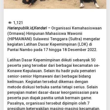
i
S
u
l
t
1,121
r
a
Harianpublik.id,Kendari –
Organisasi Kemahasiswaan
J
(Ormawa) Himpunan Mahasiswa Wawonii
a
(HIPMAWANI) Sulawesi Tenggara (Sultra) mengelar
d
kegiatan Latihan Dasar Kepemimpinan (LDK) di
i
Pantai Nambo pada 17 hingga 18 Desember 2022.
W
a
d
Latihan Dasar Kepemimpinan diikuti sebanyak 50
a
peserta yang tersebar dari berbagai kecamatan se-
h
Konawe Kepulauan. Selain itu hadir pula pemateri
P
senior-senior Hipmawani dari berbagai bidang
e
m
keilmuan. Kegiatan tersebut dikemas dengan
e
metode diskusi terbuka santai tetapi serius. Selain
r
penyajian materi dasar-dasar keorganisasian para
s
peserta pun diajak panitia untuk bermain game.
a
t
Pasalnya, organisasi tersebut dipimpin oleh 7
u
presidium keterwakilan masing-masing kecamatan.