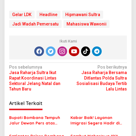
Gelar LDK
Headline
Hipmawani Sultra
Jadi Wadah Pemersatu
Mahasiswa Wawonii
Ikuti Kami
N
Pos sebelumnya
Pos berikutnya
Jasa Raharja Sultra Ikut
Jasa Raharja Bersama
a
Rapat Koordinasi Lintas
Ditlantas Polda Sultra
v
Sektoral Jelang Natal dan
Sosialisasi Budaya Tertib
Tahun Baru
Lalu Lintas
i
g
Artikel Terkait
a
s
Bupati Bombana Tempuh
Kabar Baik! Layanan
Jalur Dewan Pers atas
Imigrasi Segera Hadir di
i
Pemberitaan Dugaan
MPP Bombana, Warga Tak
Korupsi Jembatan Cirauci II
Perlu Lagi ke Kendari