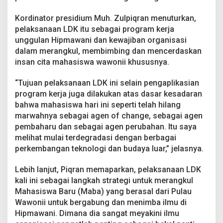
M
a
Kordinator presidium Muh. Zulpiqran menuturkan,
h
pelaksanaan LDK itu sebagai program kerja
a
s
unggulan Hipmawani dan kewajiban organisasi
i
dalam merangkul, membimbing dan mencerdaskan
s
insan cita mahasiswa wawonii khususnya.
w
a
“Tujuan pelaksanaan LDK ini selain pengaplikasian
W
a
program kerja juga dilakukan atas dasar kesadaran
w
bahwa mahasiswa hari ini seperti telah hilang
o
marwahnya sebagai agen of change, sebagai agen
n
pembaharu dan sebagai agen perubahan. Itu saya
i
melihat mulai terdegradasi dengan berbagai
i
perkembangan teknologi dan budaya luar,” jelasnya.
Lebih lanjut, Piqran memaparkan, pelaksanaan LDK
kali ini sebagai langkah strategi untuk merangkul
Mahasiswa Baru (Maba) yang berasal dari Pulau
Wawonii untuk bergabung dan menimba ilmu di
Hipmawani. Dimana dia sangat meyakini ilmu