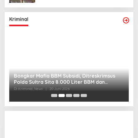
Kriminal
Bongkar Mafia BBM Subsidi, Ditreskrimsus
J
Polda Sultra Sita 8.000 Liter BBM dan
G
Ringkus 3 Tersangka
3
Di Kriminal, News
|
20 Juni 2026
Di