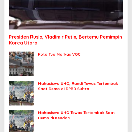
Presiden Rusia, Vladimir Putin, Bertemu Pemimpin
Korea Utara
Kota Tua Markas VOC
Mahasiswa UHO, Randi Tewas Tertembak
Saat Demo di DPRD Sultra
Mahasiswa UHO Tewas Tertembak Saat
Demo di Kendari