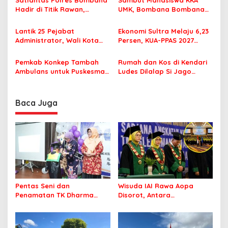
p
Satlantas Polres Bombana
Sambut Mahasiswa KKA
Hadir di Titik Rawan,
UMK, Bombana Bombana
o
Pastikan Pelajar Berangkat
Minta Program Kerja Tepat
s
Sekolah dengan Aman
Sasaran
Lantik 25 Pejabat
Ekonomi Sultra Melaju 6,23
Administrator, Wali Kota
Persen, KUA-PPAS 2027
Tegaskan ASN Harus
Resmi Masuk DPRD
Berintegritas dan
Pemkab Konkep Tambah
Rumah dan Kos di Kendari
Profesional Layani
Ambulans untuk Puskesmas
Ludes Dilalap Si Jago
Masyarakat
Roko-Roko
Merah
Baca Juga
Pentas Seni dan
Wisuda IAI Rawa Aopa
Penamatan TK Dharma
Disorot, Antara
Wanita Lameroro Jadi
Kebanggaan Lulusan dan
Panggung Bakat Generasi
Dugaan Pelanggaran
Muda Bombana
Akademik