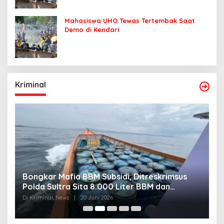
Mahasiswa UHO Tewas Tertembak Saat
Demo di Kendari
Kriminal
Bongkar Mafia BBM Subsidi, Ditreskrimsus
J
Polda Sultra Sita 8.000 Liter BBM dan
G
Ringkus 3 Tersangka
3
Di Kriminal, News
|
20 Juni 2026
Di