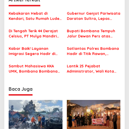
a
s
Kebakaran Hebat di
Gubernur Genjot Pariwisata
Kendari, Satu Rumah Ludes
Daratan Sultra, Lepas
i
Terbakar
Famtrip Overland Jelajahi
p
Tiga Kabupaten Unggulan
Di Tengah Terik 44 Derajat
Bupati Bombana Tempuh
Celsius, PT Mulya Mandiri
Jalur Dewan Pers atas
o
Travel Pastikan Seluruh
Pemberitaan Dugaan
s
Jamaah Tetap Sehat dan
Korupsi Jembatan Cirauci II
Kabar Baik! Layanan
Satlantas Polres Bombana
Nyaman Beribadah
Imigrasi Segera Hadir di
Hadir di Titik Rawan,
MPP Bombana, Warga Tak
Pastikan Pelajar Berangkat
Perlu Lagi ke Kendari
Sekolah dengan Aman
Sambut Mahasiswa KKA
Lantik 25 Pejabat
UMK, Bombana Bombana
Administrator, Wali Kota
Minta Program Kerja Tepat
Tegaskan ASN Harus
Sasaran
Berintegritas dan
Profesional Layani
Baca Juga
Masyarakat