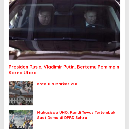
Presiden Rusia, Vladimir Putin, Bertemu Pemimpin
Korea Utara
Kota Tua Markas VOC
Mahasiswa UHO, Randi Tewas Tertembak
Saat Demo di DPRD Sultra