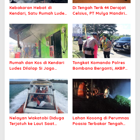
Kebakaran Hebat di
Di Tengah Terik 44 Derajat
Kendari, Satu Rumah Ludes
Celsius, PT Mulya Mandiri
Terbakar
Travel Pastikan Seluruh
Jamaah Tetap Sehat dan
Nyaman Beribadah
Rumah dan Kos di Kendari
Tongkat Komando Polres
Ludes Dilalap Si Jago
Bombana Berganti, AKBP
Merah
Irwandhy Idrus Nahkodai
Kepolisian Bombana
Nelayan Wakatobi Diduga
Lahan Kosong di Perumnas
Terjatuh ke Laut Saat
Poasia Terbakar Tengah
Memancing
Malam