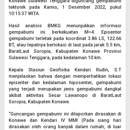
Konawe Sulawesi Tenggara diguncang gempabumi
k
tektonik pada Kamis, 1 Desember 2022, pukul
t
i
10:15:37 WITA.
v
i
Hasil analisis BMKG menunjukkan informasi
t
gempabumi ini berkekuatan M=4. Episenter
a
gempabumi terletak pada koordinat 3.86 LS, 122.66
s
S
BT, atau tepatnya berlokasi di laut pada jarak 5.5 km,
e
BaratLaut Soropia, Kabupaten Konawe Provinsi
s
Sulawesi Tenggara, pada kedalaman 10 km.
a
r
Kepala Stasiun Geofisika Kendari Rudin, S.T
L
a
menjelaskan bahwa dengan memperhatikan lokasi
w
episenter dan kedalaman hiposenter, gempabumi
a
yang terjadi merupakan jenis gempabumi dangkal
n
akibat aktivitas Sesar Lawanopo di BaratLaut
o
Soropia, Kabupaten Konawe.
p
o
“Guncangan gempabumi ini dilaporkan dirasakan di
Konawe dan Kendari IV MMI (Pada siang hari
dirasakan oleh orang banyak dalam rumah, di luar