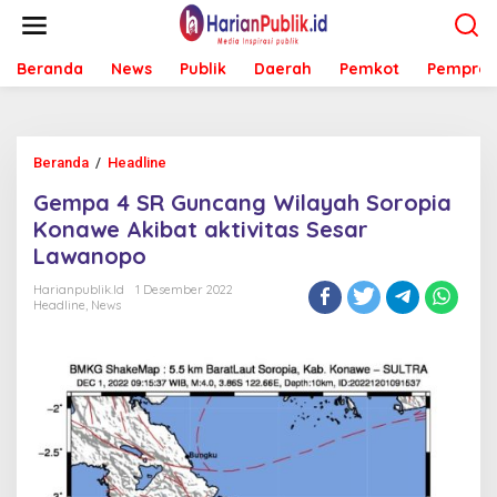
L
e
w
Beranda
News
Publik
Daerah
Pemkot
Pemprov
a
t
i
k
e
Beranda
/
Headline
G
k
e
o
Gempa 4 SR Guncang Wilayah Soropia
m
n
p
Konawe Akibat aktivitas Sesar
t
a
e
Lawanopo
4
n
S
Harianpublik.id
1 Desember 2022
R
Headline
,
News
G
u
n
c
a
n
g
W
i