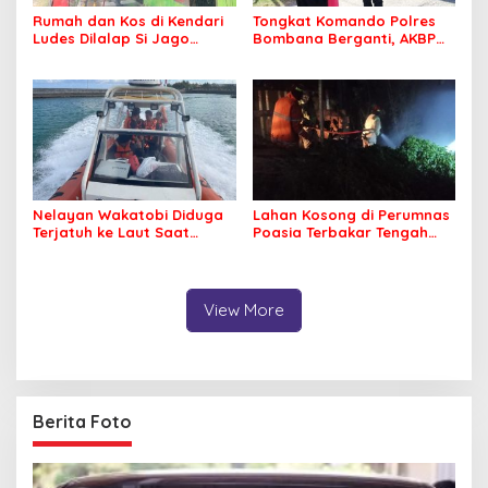
Rumah dan Kos di Kendari
Tongkat Komando Polres
Ludes Dilalap Si Jago
Bombana Berganti, AKBP
Merah
Irwandhy Idrus Nahkodai
Kepolisian Bombana
Nelayan Wakatobi Diduga
Lahan Kosong di Perumnas
Terjatuh ke Laut Saat
Poasia Terbakar Tengah
Memancing
Malam
View More
Berita Foto