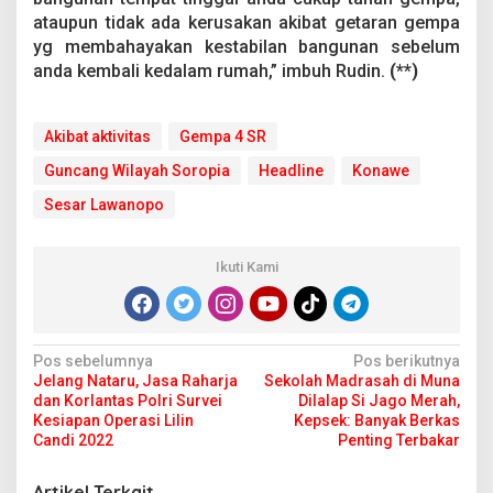
ataupun tidak ada kerusakan akibat getaran gempa
yg membahayakan kestabilan bangunan sebelum
anda kembali kedalam rumah,” imbuh Rudin.
(**)
Akibat aktivitas
Gempa 4 SR
Guncang Wilayah Soropia
Headline
Konawe
Sesar Lawanopo
Ikuti Kami
N
Pos sebelumnya
Pos berikutnya
Jelang Nataru, Jasa Raharja
Sekolah Madrasah di Muna
a
dan Korlantas Polri Survei
Dilalap Si Jago Merah,
v
Kesiapan Operasi Lilin
Kepsek: Banyak Berkas
Candi 2022
Penting Terbakar
i
g
Artikel Terkait