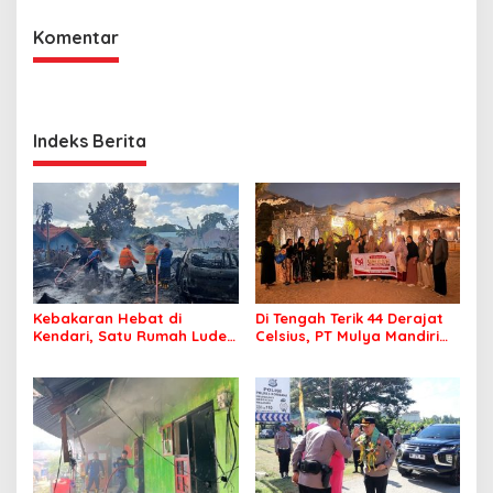
Komentar
Indeks Berita
Kebakaran Hebat di
Di Tengah Terik 44 Derajat
Kendari, Satu Rumah Ludes
Celsius, PT Mulya Mandiri
Terbakar
Travel Pastikan Seluruh
Jamaah Tetap Sehat dan
Nyaman Beribadah