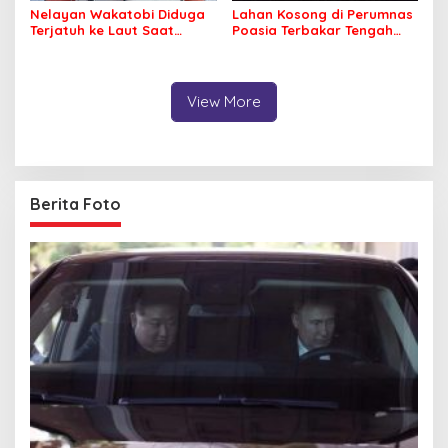
Nelayan Wakatobi Diduga
Lahan Kosong di Perumnas
Terjatuh ke Laut Saat
Poasia Terbakar Tengah
Memancing
Malam
View More
Berita Foto