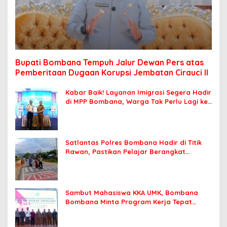
Bupati Bombana Tempuh Jalur Dewan Pers atas
Pemberitaan Dugaan Korupsi Jembatan Cirauci II
Kabar Baik! Layanan Imigrasi Segera Hadir
di MPP Bombana, Warga Tak Perlu Lagi ke
Kendari
Satlantas Polres Bombana Hadir di Titik
Rawan, Pastikan Pelajar Berangkat
Sekolah dengan Aman
Sambut Mahasiswa KKA UMK, Bombana
Bombana Minta Program Kerja Tepat
Sasaran