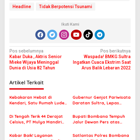
Headline
Tidak Berpotensi Tsunami
Ikuti Kami
N
Pos sebelumnya
Pos berikutnya
Kabar Duka , Aktris Senior
Waspada! BMKG Sultra
a
Mieke Wijaya Meninggal
Ingatkan Cuaca Ekstrim Saat
v
Dunia di Usia 82 Tahun
Arus Balik Lebaran 2022
i
Artikel Terkait
g
a
Kebakaran Hebat di
Gubernur Genjot Pariwisata
s
Kendari, Satu Rumah Ludes
Daratan Sultra, Lepas
Terbakar
Famtrip Overland Jelajahi
i
Tiga Kabupaten Unggulan
Di Tengah Terik 44 Derajat
Bupati Bombana Tempuh
p
Celsius, PT Mulya Mandiri
Jalur Dewan Pers atas
Travel Pastikan Seluruh
Pemberitaan Dugaan
o
Jamaah Tetap Sehat dan
Korupsi Jembatan Cirauci II
Kabar Baik! Layanan
Satlantas Polres Bombana
s
Nyaman Beribadah