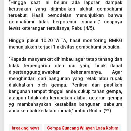
“Hingga saat ini belum ada laporan dampak
n
s
kerusakan yang ditimbulkan akibat gempabumi
i
tersebut. Hasil pemodelan menunjukkan bahwa
T
gempabumi tidak berpotensi tsunami,” ucapnya
s
lewat keterangan tertulisnya, Rabu (4/5).
u
n
a
Hingga pukul 10.20 WITA, hasil monitoring BMKG
m
menunjukkan terjadi 1 aktivitas gempabumi susulan.
i
“Kepada masyarakat dihimbau agar tetap tenang dan
tidak terpengaruh oleh isu yang tidak dapat
dipertanggungjawabkan kebenarannya. Agar
menghindari dari bangunan yang retak atau rusak
diakibatkan oleh gempa. Periksa dan pastikan
bangunan tempat tinggal anda cukup tahan gempa,
ataupun tidak ada kerusakan akibat getaran gempa
yg membahayakan kestabilan bangunan sebelum
anda kembali kedalam rumah,” imbuh Rudin. (**)
breaking news
Gempa Guncang Wilayah Loea Koltim