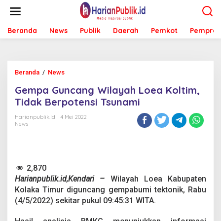
L
e
w
Beranda
News
Publik
Daerah
Pemkot
Pemprov
a
t
i
k
e
Beranda
/
News
G
k
e
o
Gempa Guncang Wilayah Loea Koltim,
m
n
p
Tidak Berpotensi Tsunami
t
a
e
G
Harianpublik.id
4 Mei 2022
n
News
u
n
c
a
n
2,870
g
Harianpublik.id,Kendari –
Wilayah Loea Kabupaten
W
i
Kolaka Timur diguncang gempabumi tektonik, Rabu
l
(4/5/2022) sekitar pukul 09:45:31 WITA.
a
y