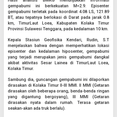
Hasil analisis BMKG menunjukkan informasi
a
gempabumi ini berkekuatan M=2.9. Episenter
h
L
gempabumi terletak pada koordinat 4.08 LS, 121.89
o
BT, atau tepatnya berlokasi di Darat pada jarak 0.8
e
km, TimurLaut Loea, Kabupaten Kolaka Timur
a
Provinsi Sulawesi Tenggara, pada kedalaman 10 km.
K
o
l
Kepala Stasiun Geofisika Kendari, Rudin, S.T
t
menjelaskan bahwa dengan memperhatikan lokasi
i
episenter dan kedalaman hiposenter, gempabumi
m
yang terjadi merupakan jenis gempabumi dangkal
,
akibat aktivitas Sesar Lainea di TimurLaut Loea,
T
i
Kolaka Timur.
d
a
Sambung dia, guncangan gempabumi ini dilaporkan
k
dirasakan di Kolaka Timur II-III MMI. II MMI (Getaran
B
dirasakan oleh beberapa orang, benda-benda ringan
e
r
yang digantung bergoyang), III MMI (Getaran
p
dirasakan nyata dalam rumah. Terasa getaran
o
seakan-akan ada truk berlalu).
t
e