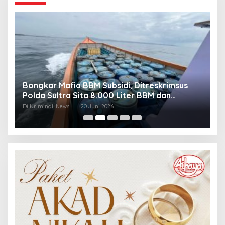
Bongkar Mafia BBM Subsidi, Ditreskrimsus
J
Polda Sultra Sita 8.000 Liter BBM dan
G
Ringkus 3 Tersangka
3
Di Kriminal, News
|
20 Juni 2026
Di