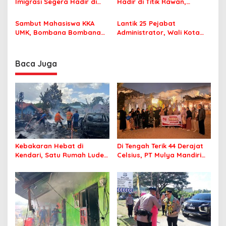
Imigrasi Segera Hadir di
Hadir di Titik Rawan,
MPP Bombana, Warga Tak
Pastikan Pelajar Berangkat
Perlu Lagi ke Kendari
Sekolah dengan Aman
Sambut Mahasiswa KKA
Lantik 25 Pejabat
UMK, Bombana Bombana
Administrator, Wali Kota
Minta Program Kerja Tepat
Tegaskan ASN Harus
Sasaran
Berintegritas dan
Profesional Layani
Baca Juga
Masyarakat
Kebakaran Hebat di
Di Tengah Terik 44 Derajat
Kendari, Satu Rumah Ludes
Celsius, PT Mulya Mandiri
Terbakar
Travel Pastikan Seluruh
Jamaah Tetap Sehat dan
Nyaman Beribadah