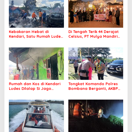
Kebakaran Hebat di
Di Tengah Terik 44 Derajat
Kendari, Satu Rumah Ludes
Celsius, PT Mulya Mandiri
Terbakar
Travel Pastikan Seluruh
Jamaah Tetap Sehat dan
Nyaman Beribadah
Rumah dan Kos di Kendari
Tongkat Komando Polres
Ludes Dilalap Si Jago
Bombana Berganti, AKBP
Merah
Irwandhy Idrus Nahkodai
Kepolisian Bombana