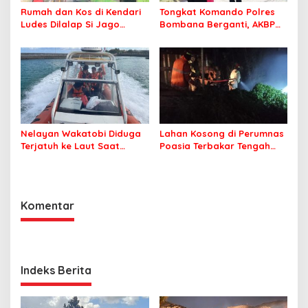
Rumah dan Kos di Kendari
Tongkat Komando Polres
Ludes Dilalap Si Jago
Bombana Berganti, AKBP
Merah
Irwandhy Idrus Nahkodai
Kepolisian Bombana
Nelayan Wakatobi Diduga
Lahan Kosong di Perumnas
Terjatuh ke Laut Saat
Poasia Terbakar Tengah
Memancing
Malam
Komentar
Indeks Berita