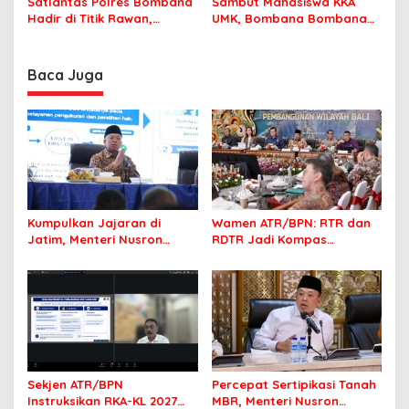
Satlantas Polres Bombana
Sambut Mahasiswa KKA
Hadir di Titik Rawan,
UMK, Bombana Bombana
Pastikan Pelajar Berangkat
Minta Program Kerja Tepat
Sekolah dengan Aman
Sasaran
Baca Juga
Kumpulkan Jajaran di
Wamen ATR/BPN: RTR dan
Jatim, Menteri Nusron
RDTR Jadi Kompas
Tegaskan Rakyat Harus
Pembangunan Bali
Jadi Prioritas
Sekjen ATR/BPN
Percepat Sertipikasi Tanah
Instruksikan RKA-KL 2027
MBR, Menteri Nusron