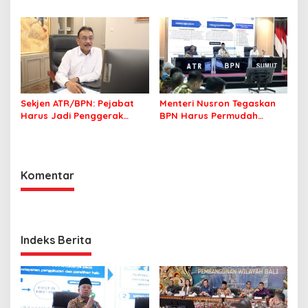
Berfokus pada
Pastikan Manfaat Program
Transformasi Layanan
Pemerintah Dirasakan Utuh
Pertanahan
Sekjen ATR/BPN: Pejabat
Menteri Nusron Tegaskan
Harus Jadi Penggerak
BPN Harus Permudah
Organisasi yang
Layanan, Kepentingan
Berdampak bagi
Masyarakat Jadi Prioritas
Masyarakat
Komentar
Indeks Berita