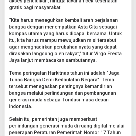
akses pendidikan, hingga layanan cek kesehatan
m
gratis bagi masyarakat.
i
K
e
“Kita harus meneguhkan kembali arah perjalanan
d
bangsa dengan menempatkan Asta Cita sebagai
a
kompas utama yang harus dicapai bersama. Untuk
u
itu, kita harus mampu mewujudkan misi tersebut
l
agar menghadirkan perubahan nyata yang dapat
a
t
dirasakan langsung oleh rakyat,” tutur Virgo Eresta
a
Jaya lanjut membacakan sambutannya.
n
N
Tema peringatan Harkitnas tahun ini adalah “Jaga
e
Tunas Bangsa Demi Kedaulatan Negara”. Tema
g
a
tersebut menegaskan pentingnya kemandirian
r
bangsa melalui perlindungan dan pembangunan
a
generasi muda sebagai fondasi masa depan
Indonesia.
Selain itu, pemerintah juga memperkuat
perlindungan generasi muda di ruang digital melalui
penerapan Peraturan Pemerintah Nomor 17 Tahun