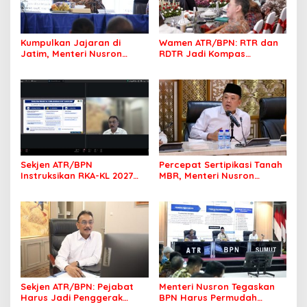
Kumpulkan Jajaran di
Wamen ATR/BPN: RTR dan
Jatim, Menteri Nusron
RDTR Jadi Kompas
Tegaskan Rakyat Harus
Pembangunan Bali
Jadi Prioritas
Sekjen ATR/BPN
Percepat Sertipikasi Tanah
Instruksikan RKA-KL 2027
MBR, Menteri Nusron
Berfokus pada
Pastikan Manfaat Program
Transformasi Layanan
Pemerintah Dirasakan Utuh
Pertanahan
Sekjen ATR/BPN: Pejabat
Menteri Nusron Tegaskan
Harus Jadi Penggerak
BPN Harus Permudah