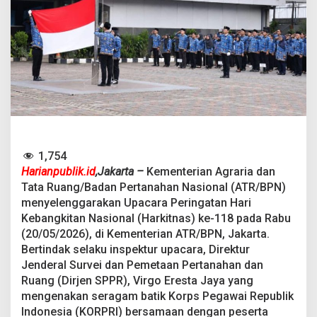
e
m
e
n
t
e
r
i
a
n
A
T
1,754
R
/
Harianpublik.id
,​Jakarta –
Kementerian Agraria dan
B
Tata Ruang/Badan Pertanahan Nasional (ATR/BPN)
P
menyelenggarakan Upacara Peringatan Hari
N
Kebangkitan Nasional (Harkitnas) ke-118 pada Rabu
K
(20/05/2026), di Kementerian ATR/BPN, Jakarta.
o
b
Bertindak selaku inspektur upacara, Direktur
a
Jenderal Survei dan Pemetaan Pertanahan dan
r
Ruang (Dirjen SPPR), Virgo Eresta Jaya yang
k
mengenakan seragam batik Korps Pegawai Republik
a
n
Indonesia (KORPRI) bersamaan dengan peserta