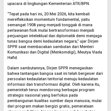
S
upacara di lingkungan Kementerian ATR/BPN.
e
m
“Tepat pada hari ini, 20 Mei 2026, kita kembali
a
merefleksikan momentum fundamental, yaitu
n
g
semangat 1908 yang menjadi tonggak di mana
a
perlawanan fisik mulai bertransformasi menjadi
t
perjuangan intelektual dan diplomatik demi menjaga
J
tunas bangsa demi kedaulatan negara,” ujar Dirjen
a
SPPR saat membacakan sambutan dari Menteri
g
a
Komunikasi dan Digital (Menkomdigi), Meutya Viada
T
Hafid.
u
n
Dalam sambutannya, Dirjen SPPR menegaskan
a
bahwa tantangan bangsa saat ini telah bergeser dari
s
B
persoalan kedaulatan teritorial menuju kedaulatan
a
informasi dan transformasi digital. Oleh karena itu,
n
pemerintah terus mendorong berbagai program
g
strategis nasional yang berfokus pada
s
a
pembangunan kualitas sumber daya manusia, mulai
d
dari program makan bergizi gratis, pemerataan
e