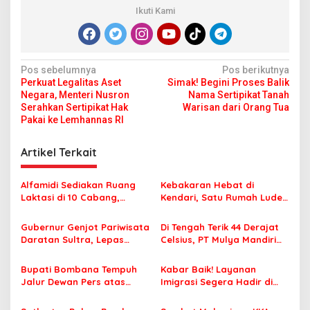
Ikuti Kami
N
Pos sebelumnya
Pos berikutnya
Perkuat Legalitas Aset
Simak! Begini Proses Balik
a
Negara, Menteri Nusron
Nama Sertipikat Tanah
v
Serahkan Sertipikat Hak
Warisan dari Orang Tua
Pakai ke Lemhannas RI
i
g
Artikel Terkait
a
s
Alfamidi Sediakan Ruang
Kebakaran Hebat di
Laktasi di 10 Cabang,
Kendari, Satu Rumah Ludes
i
Dukung Ibu Pekerja Berikan
Terbakar
p
ASI Eksklusif
Gubernur Genjot Pariwisata
Di Tengah Terik 44 Derajat
Daratan Sultra, Lepas
Celsius, PT Mulya Mandiri
o
Famtrip Overland Jelajahi
Travel Pastikan Seluruh
s
Tiga Kabupaten Unggulan
Jamaah Tetap Sehat dan
Bupati Bombana Tempuh
Kabar Baik! Layanan
Nyaman Beribadah
Jalur Dewan Pers atas
Imigrasi Segera Hadir di
Pemberitaan Dugaan
MPP Bombana, Warga Tak
Korupsi Jembatan Cirauci II
Perlu Lagi ke Kendari