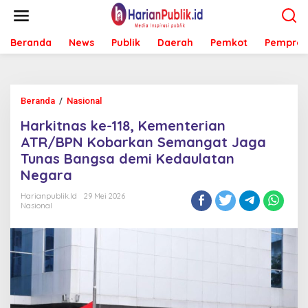
L
e
w
Beranda
News
Publik
Daerah
Pemkot
Pemprov
a
t
i
k
e
Beranda
/
Nasional
H
k
a
o
Harkitnas ke-118, Kementerian
r
n
k
ATR/BPN Kobarkan Semangat Jaga
t
i
e
Tunas Bangsa demi Kedaulatan
t
n
Negara
n
a
Harianpublik.id
29 Mei 2026
s
Nasional
k
e
-
1
1
8
,
K