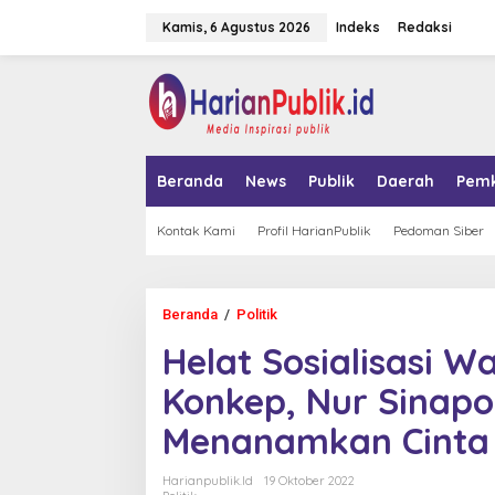
L
Kamis, 6 Agustus 2026
Indeks
Redaksi
e
w
a
tutup
t
i
k
e
k
Beranda
News
Publik
Daerah
Pem
o
n
t
Kontak Kami
Profil HarianPublik
Pedoman Siber
e
n
Beranda
/
Politik
H
e
Helat Sosialisasi 
l
a
Konkep, Nur Sinapo
t
S
Menanamkan Cinta 
o
s
i
Harianpublik.id
19 Oktober 2022
a