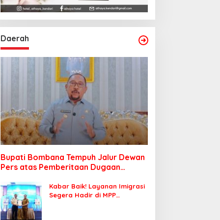
Daerah
Bupati Bombana Tempuh Jalur Dewan
Pers atas Pemberitaan Dugaan
Korupsi Jembatan Cirauci II
Kabar Baik! Layanan Imigrasi
Segera Hadir di MPP
Bombana, Warga Tak Perlu
Lagi ke Kendari