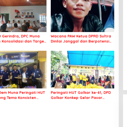
8 Gerindra, DPC Muna
Wacana PAW Ketua DPRD Sultra
 Konsolidasi dan Target
Dinilai Janggal dan Berpotensi
ilkada
Memicu ‘Gempa Politik’
em Muna Peringati HUT
Peringati HUT Golkar ke-61, DPD
sung Tema Konsisten
Golkar Konkep Gelar Pasar
 Arus Perubahan
Murah