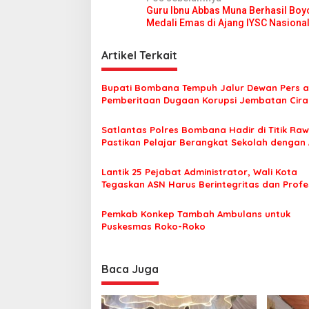
N
a
Guru Ibnu Abbas Muna Berhasil Boy
a
p
Medali Emas di Ajang IYSC Nasiona
I
v
n
i
d
Artikel Terkait
o
g
n
Bupati Bombana Tempuh Jalur Dewan Pers a
e
a
Pemberitaan Dugaan Korupsi Jembatan Cirau
s
s
i
a
Satlantas Polres Bombana Hadir di Titik Raw
i
Pastikan Pelajar Berangkat Sekolah dengan
p
o
Lantik 25 Pejabat Administrator, Wali Kota
Tegaskan ASN Harus Berintegritas dan Profe
s
Layani Masyarakat
Pemkab Konkep Tambah Ambulans untuk
Puskesmas Roko-Roko
Baca Juga