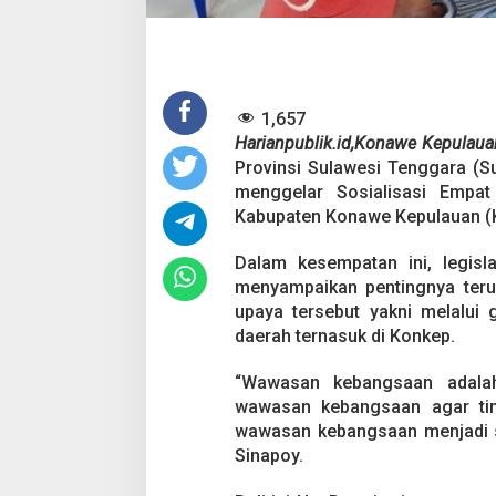
i
K
o
n
k
e
1,657
p
,
Harianpublik.id,Konawe Kepulaua
N
Provinsi Sulawesi Tenggara (S
u
menggelar Sosialisasi Empa
r
Kabupaten Konawe Kepulauan (K
S
i
n
Dalam kesempatan ini, legisl
a
menyampaikan pentingnya teru
p
upaya tersebut yakni melalui
o
daerah ternasuk di Konkep.
y
:
P
“Wawasan kebangsaan adalah
e
wawasan kebangsaan agar ti
n
wawasan kebangsaan menjadi sa
t
Sinapoy.
i
n