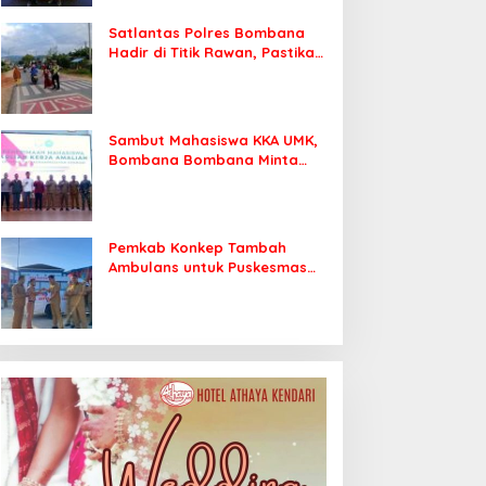
Satlantas Polres Bombana
Hadir di Titik Rawan, Pastikan
Pelajar Berangkat Sekolah
dengan Aman
Sambut Mahasiswa KKA UMK,
Bombana Bombana Minta
Program Kerja Tepat Sasaran
Pemkab Konkep Tambah
Ambulans untuk Puskesmas
Roko-Roko