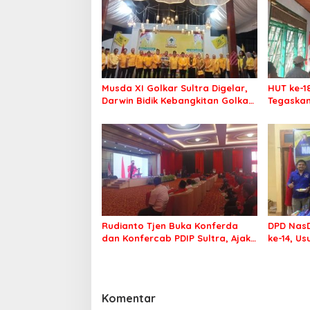
Musda XI Golkar Sultra Digelar,
HUT ke-1
Darwin Bidik Kebangkitan Golkar
Tegaskan
di Muna dan Mubar
Menang P
Rudianto Tjen Buka Konferda
DPD NasD
dan Konfercab PDIP Sultra, Ajak
ke-14, U
Kader Tingkatkan Soliditas
Membawa
Komentar