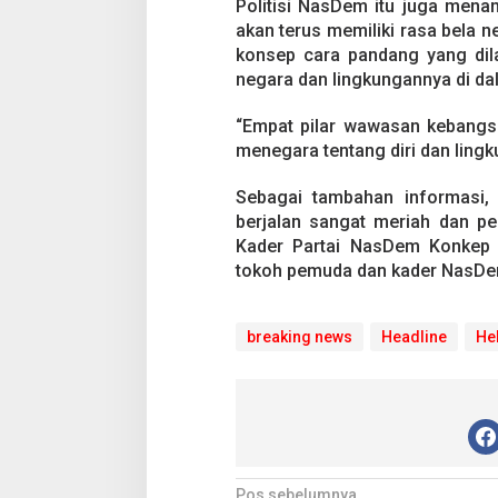
g
Politisi NasDem itu juga men
n
akan terus memiliki rasa bela n
y
konsep cara pandang yang dila
a
negara dan lingkungannya di d
M
e
n
“Empat pilar wawasan kebangs
a
menegara tentang diri dan lingku
n
a
Sebagai tambahan informasi, 
m
berjalan sangat meriah dan pe
k
a
Kader Partai NasDem Konkep d
n
tokoh pemuda dan kader NasDem
C
i
n
breaking news
Headline
He
t
a
T
e
r
h
a
d
Pos sebelumnya