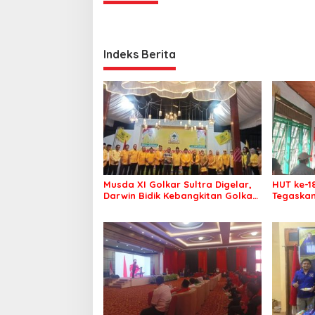
Indeks Berita
Musda XI Golkar Sultra Digelar,
HUT ke-1
Darwin Bidik Kebangkitan Golkar
Tegaskan
di Muna dan Mubar
Menang P