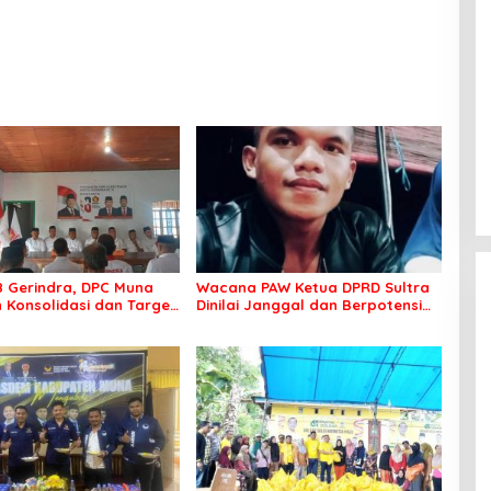
8 Gerindra, DPC Muna
Wacana PAW Ketua DPRD Sultra
 Konsolidasi dan Target
Dinilai Janggal dan Berpotensi
ilkada
Memicu ‘Gempa Politik’