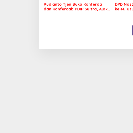
Rudianto Tjen Buka Konferda
DPD NasD
dan Konfercab PDIP Sultra, Ajak
ke-14, U
Kader Tingkatkan Soliditas
Membawa