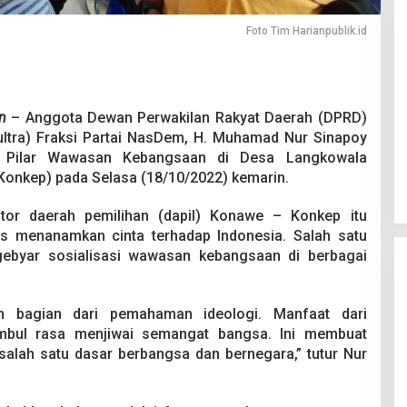
Foto Tim Harianpublik.id
n
– Anggota Dewan Perwakilan Rakyat Daerah (DPRD)
Pesta Pernikahan Berakhir
ultra) Fraksi Partai NasDem, H. Muhamad Nur Sinapoy
Mencekam, Mahasiswa Ditikam
t Pilar Wawasan Kebangsaan di Desa Langkowala
Badik Usai Cekcok saat Pesta
Di Kriminal
|
29 Juni 2026
onkep) pada Selasa (18/10/2022) kemarin.
Miras
ator daerah pemilihan (dapil) Konawe – Konkep itu
s menanamkan cinta terhadap Indonesia. Salah satu
 gebyar sosialisasi wawasan kebangsaan di berbagai
 bagian dari pemahaman ideologi. Manfaat dari
mbul rasa menjiwai semangat bangsa. Ini membuat
lah satu dasar berbangsa dan bernegara,” tutur Nur