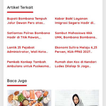
v
i
Artikel Terkait
g
Bupati Bombana Tempuh
Kabar Baik! Layanan
a
Jalur Dewan Pers atas
Imigrasi Segera Hadir di
s
Pemberitaan Dugaan
MPP Bombana, Warga Tak
Korupsi Jembatan Cirauci II
Perlu Lagi ke Kendari
Satlantas Polres Bombana
Sambut Mahasiswa KKA
i
Hadir di Titik Rawan,
UMK, Bombana Bombana
p
Pastikan Pelajar Berangkat
Minta Program Kerja Tepat
Sekolah dengan Aman
Sasaran
o
Lantik 25 Pejabat
Ekonomi Sultra Melaju 6,23
Administrator, Wali Kota
Persen, KUA-PPAS 2027
s
Tegaskan ASN Harus
Resmi Masuk DPRD
Berintegritas dan
Pemkab Konkep Tambah
Rumah dan Kos di Kendari
Profesional Layani
Ambulans untuk Puskesmas
Ludes Dilalap Si Jago
Masyarakat
Roko-Roko
Merah
Baca Juga