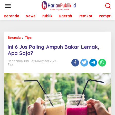
L
e
w
Beranda
News
Publik
Daerah
Pemkot
Pemprov
a
t
i
k
e
Beranda
/
Tips
I
k
n
o
Ini 6 Jus Paling Ampuh Bakar Lemak,
i
n
6
Apa Saja?
t
J
e
u
Harianpublik.id
29 November 2023
n
Tips
s
P
a
l
i
n
g
A
m
p
u