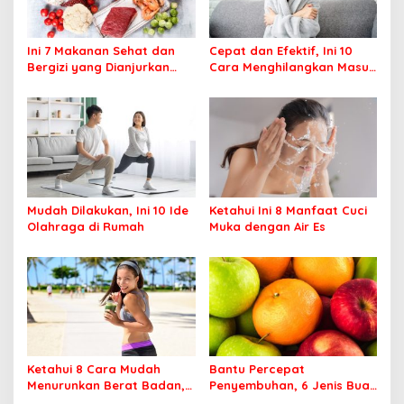
Ini 7 Makanan Sehat dan
Cepat dan Efektif, Ini 10
Bergizi yang Dianjurkan
Cara Menghilangkan Masuk
Dikonsumsi
Angin
Mudah Dilakukan, Ini 10 Ide
Ketahui Ini 8 Manfaat Cuci
Olahraga di Rumah
Muka dengan Air Es
Ketahui 8 Cara Mudah
Bantu Percepat
Menurunkan Berat Badan,
Penyembuhan, 6 Jenis Buah
Apa Saja?
Ini Baik Dikonsumsi