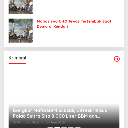
Mahasiswa UHO Tewas Tertembak Saat
Demo di Kendari
Kriminal
Bongkar Mafia BBM Subsidi, Ditreskrimsus
J
Polda Sultra Sita 8.000 Liter BBM dan
G
Ringkus 3 Tersangka
3
Di Kriminal, News
|
20 Juni 2026
Di