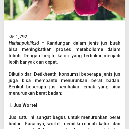
h
B
a
k
a
r
L
1,792
e
Harianpublik.id –
Kandungan dalam jenis jus buah
m
a
bisa meningkatkan proses metabolisme dalam
k
tubuh. Dengan begitu kalori yang terbakar menjadi
,
lebih banyak dan cepat.
A
p
Dikutip dari Detikheath, konsumsi beberapa jenis jus
a
S
juga bisa membantu menurunkan berat badan.
a
Berikut beberapa jus pembakar lemak yang bisa
j
menurunkan berat badan:
a
?
1. Jus Wortel
Jus satu ini sangat bagus untuk menurunkan berat
badan. Pasalnya, wortel memiliki rendah kalori dan