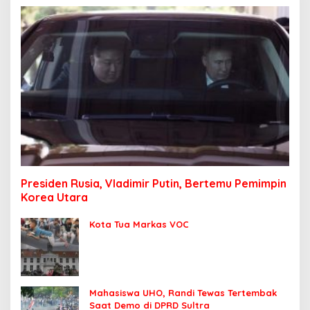
Presiden Rusia, Vladimir Putin, Bertemu Pemimpin
Korea Utara
Kota Tua Markas VOC
Mahasiswa UHO, Randi Tewas Tertembak
Saat Demo di DPRD Sultra