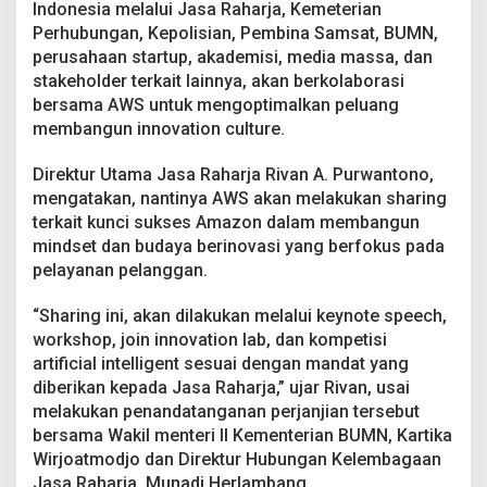
Indonesia melalui Jasa Raharja, Kemeterian
n
g
Perhubungan, Kepolisian, Pembina Samsat, BUMN,
a
perusahaan startup, akademisi, media massa, dan
n
stakeholder terkait lainnya, akan berkolaborasi
C
bersama AWS untuk mengoptimalkan peluang
u
l
membangun innovation culture.
t
u
Direktur Utama Jasa Raharja Rivan A. Purwantono,
r
mengatakan, nantinya AWS akan melakukan sharing
e
terkait kunci sukses Amazon dalam membangun
I
n
mindset dan budaya berinovasi yang berfokus pada
n
pelayanan pelanggan.
o
v
“Sharing ini, akan dilakukan melalui keynote speech,
a
workshop, join innovation lab, dan kompetisi
t
i
artificial intelligent sesuai dengan mandat yang
o
diberikan kepada Jasa Raharja,” ujar Rivan, usai
n
melakukan penandatanganan perjanjian tersebut
bersama Wakil menteri II Kementerian BUMN, Kartika
Wirjoatmodjo dan Direktur Hubungan Kelembagaan
Jasa Raharja, Munadi Herlambang.