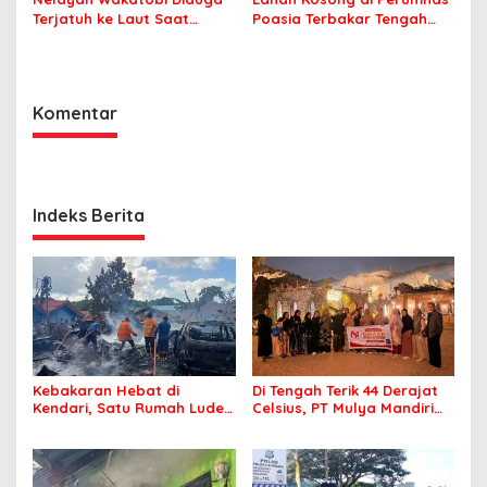
Terjatuh ke Laut Saat
Poasia Terbakar Tengah
Memancing
Malam
Komentar
Indeks Berita
Kebakaran Hebat di
Di Tengah Terik 44 Derajat
Kendari, Satu Rumah Ludes
Celsius, PT Mulya Mandiri
Terbakar
Travel Pastikan Seluruh
Jamaah Tetap Sehat dan
Nyaman Beribadah