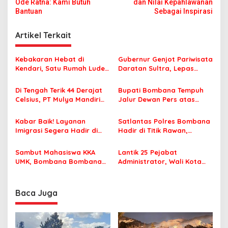
v
Ode Ratna: Kami Butuh
dan Nilai Kepahlawanan
Bantuan
Sebagai Inspirasi
i
g
Artikel Terkait
a
s
Kebakaran Hebat di
Gubernur Genjot Pariwisata
Kendari, Satu Rumah Ludes
Daratan Sultra, Lepas
i
Terbakar
Famtrip Overland Jelajahi
p
Tiga Kabupaten Unggulan
Di Tengah Terik 44 Derajat
Bupati Bombana Tempuh
Celsius, PT Mulya Mandiri
Jalur Dewan Pers atas
o
Travel Pastikan Seluruh
Pemberitaan Dugaan
s
Jamaah Tetap Sehat dan
Korupsi Jembatan Cirauci II
Kabar Baik! Layanan
Satlantas Polres Bombana
Nyaman Beribadah
Imigrasi Segera Hadir di
Hadir di Titik Rawan,
MPP Bombana, Warga Tak
Pastikan Pelajar Berangkat
Perlu Lagi ke Kendari
Sekolah dengan Aman
Sambut Mahasiswa KKA
Lantik 25 Pejabat
UMK, Bombana Bombana
Administrator, Wali Kota
Minta Program Kerja Tepat
Tegaskan ASN Harus
Sasaran
Berintegritas dan
Profesional Layani
Baca Juga
Masyarakat