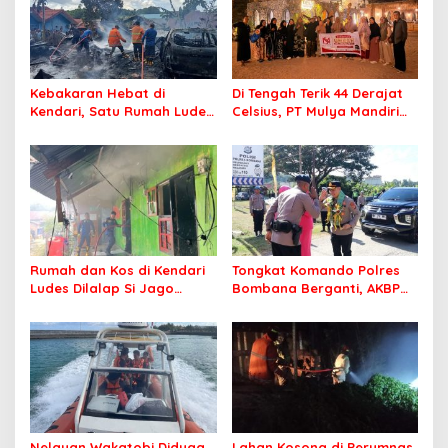
Kebakaran Hebat di
Di Tengah Terik 44 Derajat
Kendari, Satu Rumah Ludes
Celsius, PT Mulya Mandiri
Terbakar
Travel Pastikan Seluruh
Jamaah Tetap Sehat dan
Nyaman Beribadah
Rumah dan Kos di Kendari
Tongkat Komando Polres
Ludes Dilalap Si Jago
Bombana Berganti, AKBP
Merah
Irwandhy Idrus Nahkodai
Kepolisian Bombana
Nelayan Wakatobi Diduga
Lahan Kosong di Perumnas