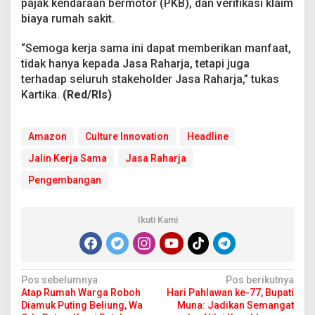
pajak kendaraan bermotor (PKB), dan verifikasi klaim
biaya rumah sakit.
“Semoga kerja sama ini dapat memberikan manfaat,
tidak hanya kepada Jasa Raharja, tetapi juga
terhadap seluruh stakeholder Jasa Raharja,” tukas
Kartika.
(Red/Rls)
Amazon
Culture Innovation
Headline
Jalin Kerja Sama
Jasa Raharja
Pengembangan
Ikuti Kami
N
Pos sebelumnya
Pos berikutnya
Atap Rumah Warga Roboh
Hari Pahlawan ke-77, Bupati
a
Diamuk Puting Beliung, Wa
Muna: Jadikan Semangat