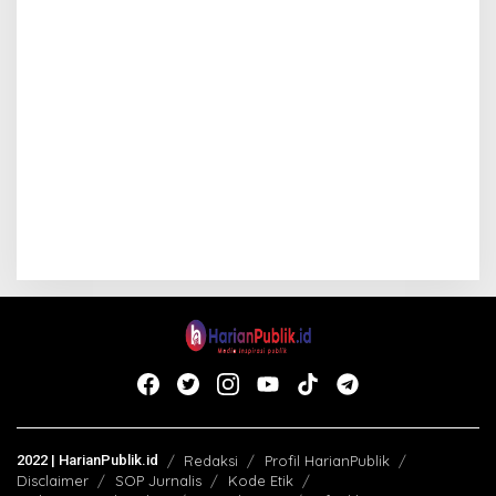
2022 | HarianPublik.id
Redaksi
Profil HarianPublik
Disclaimer
SOP Jurnalis
Kode Etik