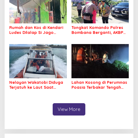
Rumah dan Kos di Kendari
Tongkat Komando Polres
Ludes Dilalap Si Jago
Bombana Berganti, AKBP
Merah
Irwandhy Idrus Nahkodai
Kepolisian Bombana
Nelayan Wakatobi Diduga
Lahan Kosong di Perumnas
Terjatuh ke Laut Saat
Poasia Terbakar Tengah
Memancing
Malam
View More