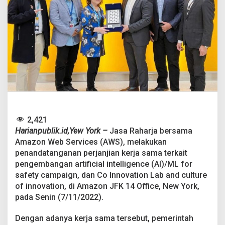
z
o
n
J
a
l
i
n
K
e
r
j
a
2,421
S
a
Harianpublik.id,Yew York –
Jasa Raharja bersama
m
Amazon Web Services (AWS), melakukan
a
penandatanganan perjanjian kerja sama terkait
P
pengembangan artificial intelligence (AI)/ML for
e
safety campaign, dan Co Innovation Lab and culture
n
g
of innovation, di Amazon JFK 14 Office, New York,
e
pada Senin (7/11/2022).
m
b
Dengan adanya kerja sama tersebut, pemerintah
a