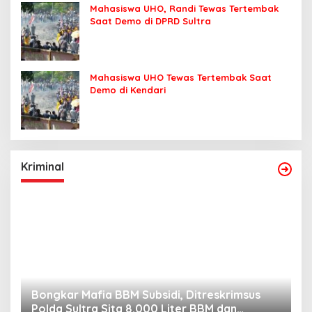
Mahasiswa UHO, Randi Tewas Tertembak
Saat Demo di DPRD Sultra
Mahasiswa UHO Tewas Tertembak Saat
Demo di Kendari
Kriminal
Bongkar Mafia BBM Subsidi, Ditreskrimsus
J
Polda Sultra Sita 8.000 Liter BBM dan
G