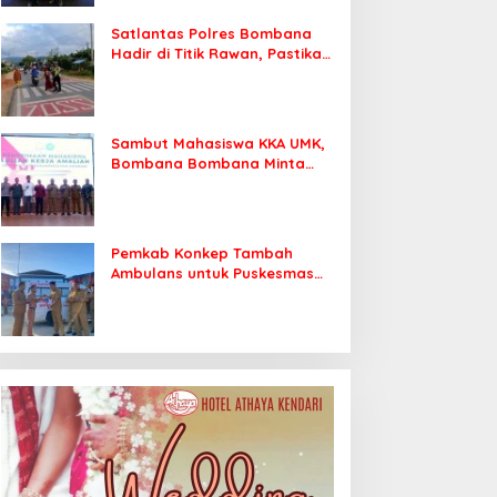
Satlantas Polres Bombana
Hadir di Titik Rawan, Pastikan
Pelajar Berangkat Sekolah
dengan Aman
Sambut Mahasiswa KKA UMK,
Bombana Bombana Minta
Program Kerja Tepat Sasaran
Pemkab Konkep Tambah
Ambulans untuk Puskesmas
Roko-Roko