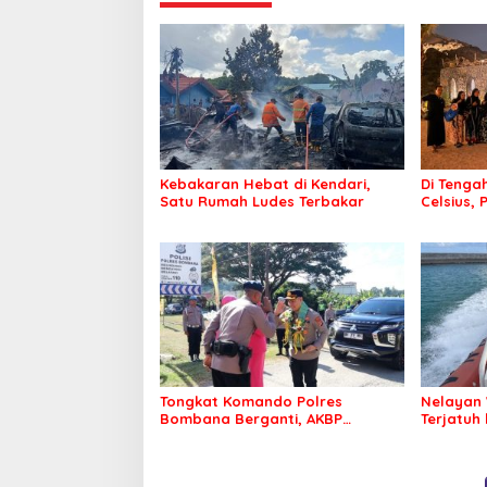
Kebakaran Hebat di Kendari,
Di Tengah
Satu Rumah Ludes Terbakar
Celsius, 
Pastikan
Sehat d
Tongkat Komando Polres
Nelayan 
Bombana Berganti, AKBP
Terjatuh
Irwandhy Idrus Nahkodai
Kepolisian Bombana