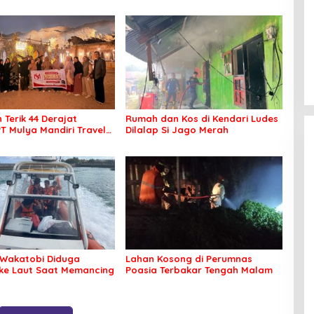
 Terik 44 Derajat
Rumah dan Kos di Kendari Ludes
PT Mulya Mandiri Travel
Dilalap Si Jago Merah
 Seluruh Jamaah Tetap
an Nyaman Beribadah
Wakatobi Diduga
Lahan Kosong di Perumnas
 ke Laut Saat Memancing
Poasia Terbakar Tengah Malam