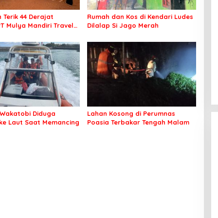
 Terik 44 Derajat
Rumah dan Kos di Kendari Ludes
PT Mulya Mandiri Travel
Dilalap Si Jago Merah
 Seluruh Jamaah Tetap
an Nyaman Beribadah
Wakatobi Diduga
Lahan Kosong di Perumnas
 ke Laut Saat Memancing
Poasia Terbakar Tengah Malam