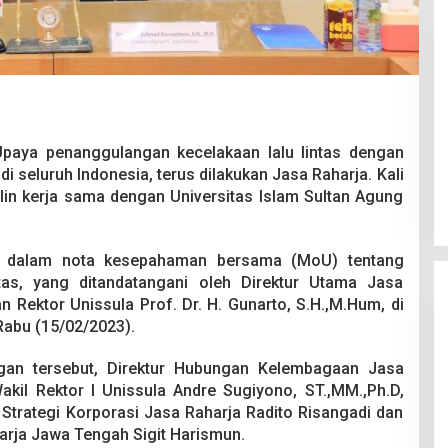
 Berakhir
Bongkar Mafia BBM Subsidi,
Upaya penanggulangan kecelakaan lalu lintas dengan
iswa Ditikam
Ditreskrimsus Polda Sultra Sita
 seluruh Indonesia, terus dilakukan Jasa Raharja. Kali
k saat Pesta
8.000 Liter BBM dan Ringkus 3
026
Di Kriminal, News
|
20 Juni 2026
alin kerja sama dengan Universitas Islam Sultan Agung
Tersangka
ng dalam nota kesepahaman bersama (MoU) tentang
tas, yang ditandatangani oleh Direktur Utama Jasa
 Rektor Unissula Prof. Dr. H. Gunarto, S.H.,M.Hum, di
abu (15/02/2023).
gan tersebut, Direktur Hubungan Kelembagaan Jasa
kil Rektor I Unissula Andre Sugiyono, ST.,MM.,Ph.D,
Strategi Korporasi Jasa Raharja Radito Risangadi dan
rja Jawa Tengah Sigit Harismun.