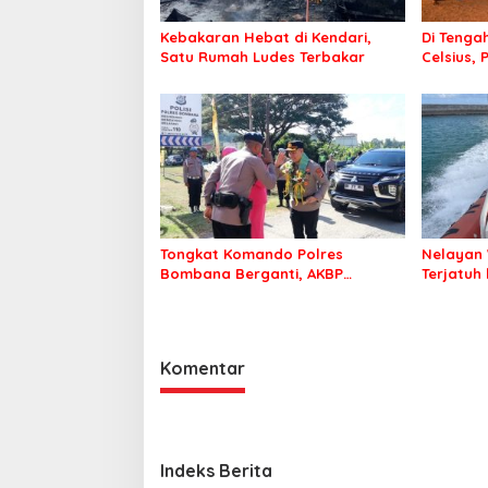
Kebakaran Hebat di Kendari,
Di Tengah
Satu Rumah Ludes Terbakar
Celsius, 
Pastikan
Sehat d
Tongkat Komando Polres
Nelayan 
Bombana Berganti, AKBP
Terjatuh
Irwandhy Idrus Nahkodai
Kepolisian Bombana
Komentar
Indeks Berita