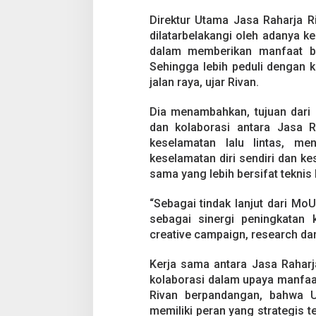
n
o
Direktur Utama Jasa Raharja R
v
dilatarbelakangi oleh adanya k
a
dalam memberikan manfaat ba
s
i
Sehingga lebih peduli dengan k
S
jalan raya, ujar Rivan.
a
f
Dia menambahkan, tujuan dari
e
dan kolaborasi antara Jasa R
t
y
keselamatan lalu lintas, m
C
keselamatan diri sendiri dan kes
a
sama yang lebih bersifat teknis
m
p
“Sebagai tindak lanjut dari Mo
a
i
sebagai sinergi peningkatan ke
g
creative campaign, research dan 
n
Kerja sama antara Jasa Raharj
kolaborasi dalam upaya manfaat
Rivan berpandangan, bahwa 
memiliki peran yang strategis 