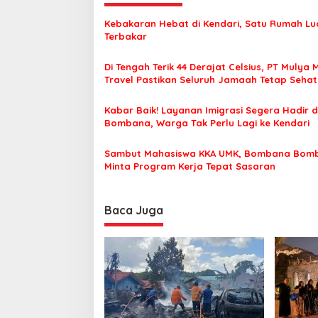
g
a
Kebakaran Hebat di Kendari, Satu Rumah Lu
s
Terbakar
i
Di Tengah Terik 44 Derajat Celsius, PT Mulya 
p
Travel Pastikan Seluruh Jamaah Tetap Seha
Nyaman Beribadah
o
Kabar Baik! Layanan Imigrasi Segera Hadir d
s
Bombana, Warga Tak Perlu Lagi ke Kendari
Sambut Mahasiswa KKA UMK, Bombana Bom
Minta Program Kerja Tepat Sasaran
Baca Juga