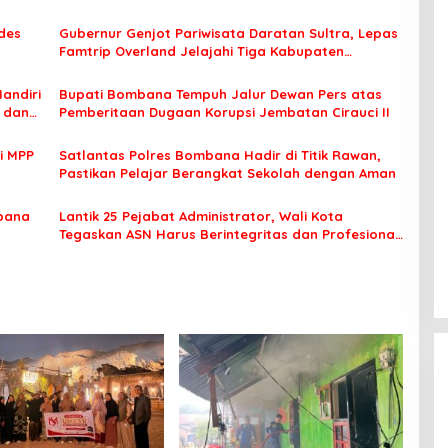
des
Gubernur Genjot Pariwisata Daratan Sultra, Lepas
Famtrip Overland Jelajahi Tiga Kabupaten
Unggulan
Mandiri
Bupati Bombana Tempuh Jalur Dewan Pers atas
t dan
Pemberitaan Dugaan Korupsi Jembatan Cirauci II
i MPP
Satlantas Polres Bombana Hadir di Titik Rawan,
Pastikan Pelajar Berangkat Sekolah dengan Aman
bana
Lantik 25 Pejabat Administrator, Wali Kota
Tegaskan ASN Harus Berintegritas dan Profesional
Layani Masyarakat