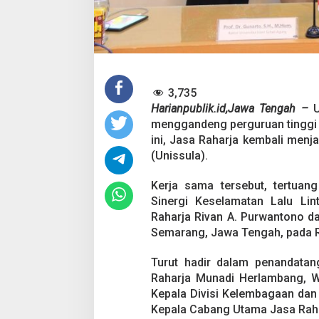
a
t
k
a
n
P
e
r
3,735
Pesta Pernikahan
a
Harianpublik.id,Jawa Tengah –
n
Mencekam, Mahas
menggandeng perguruan tinggi di
M
Badik Usai Cekco
Di Kriminal
|
29 Juni 2
ini, Jasa Raharja kembali menj
a
Miras
h
(Unissula).
a
s
Kerja sama tersebut, tertua
i
Sinergi Keselamatan Lalu Lin
s
Raharja Rivan A. Purwantono dan
w
a
Semarang, Jawa Tengah, pada R
D
a
Turut hadir dalam penandatan
l
Raharja Munadi Herlambang, Wa
a
Kepala Divisi Kelembagaan dan 
m
I
Kepala Cabang Utama Jasa Raha