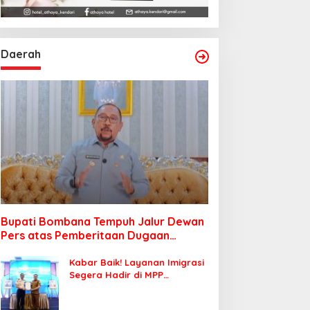
Daerah
Bupati Bombana Tempuh Jalur Dewan
Pers atas Pemberitaan Dugaan
Korupsi Jembatan Cirauci II
Kabar Baik! Layanan Imigrasi
Segera Hadir di MPP
Bombana, Warga Tak Perlu
Lagi ke Kendari