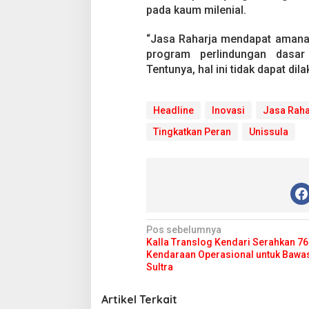
pada kaum milenial.
“Jasa Raharja mendapat amana
program perlindungan dasar
Tentunya, hal ini tidak dapat dil
Headline
Inovasi
Jasa Raha
Tingkatkan Peran
Unissula
N
Pos sebelumnya
Kalla Translog Kendari Serahkan 76 
a
Kendaraan Operasional untuk Bawas
v
Sultra
i
Artikel Terkait