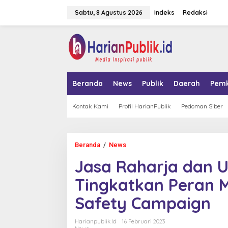
L
Sabtu, 8 Agustus 2026
Indeks
Redaksi
e
w
a
tutup
t
i
k
e
k
Beranda
News
Publik
Daerah
Pem
o
n
t
Kontak Kami
Profil HarianPublik
Pedoman Siber
e
n
Beranda
/
News
J
a
Jasa Raharja dan U
s
a
Tingkatkan Peran 
R
a
Safety Campaign
h
a
r
Harianpublik.id
16 Februari 2023
j