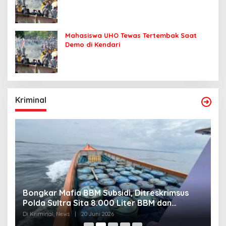
Mahasiswa UHO Tewas Tertembak Saat
Demo di Kendari
Kriminal
Bongkar Mafia BBM Subsidi, Ditreskrimsus
J
Polda Sultra Sita 8.000 Liter BBM dan
G
Ringkus 3 Tersangka
3
Di Kriminal, News
|
20 Juni 2026
Di