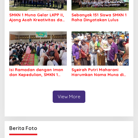
SMKN 1 Muna Gelar LKPP II,
Sebanyak 151 Siswa SMKN 1
Ajang Asah Kreativitas dan
Raha Dinyatakan Lulus
Jiwa Pramuka Sejati
Isi Ramadan dengan Iman
Syeirah Putri Maharani
dan Kepedulian, SMKN 1
Harumkan Nama Muna di
Raha Gelar Pesantren Kilat
Panggung Fashion Dunia
dan Berbagi Sembako
View More
Berita Foto