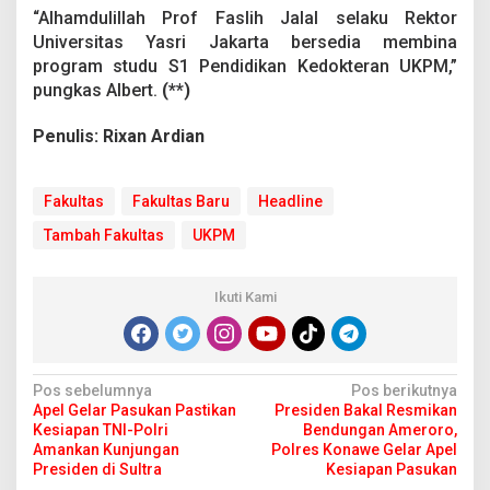
“Alhamdulillah Prof Faslih Jalal selaku Rektor
Universitas Yasri Jakarta bersedia membina
program studu S1 Pendidikan Kedokteran UKPM,”
pungkas Albert.
(**)
Penulis: Rixan Ardian
Fakultas
Fakultas Baru
Headline
Tambah Fakultas
UKPM
Ikuti Kami
N
Pos sebelumnya
Pos berikutnya
Apel Gelar Pasukan Pastikan
Presiden Bakal Resmikan
a
Kesiapan TNI-Polri
Bendungan Ameroro,
v
Amankan Kunjungan
Polres Konawe Gelar Apel
Presiden di Sultra
Kesiapan Pasukan
i