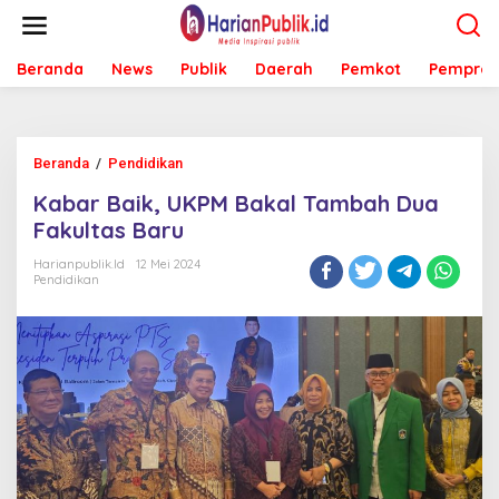
L
e
w
Beranda
News
Publik
Daerah
Pemkot
Pemprov
a
t
i
k
e
Beranda
/
Pendidikan
K
k
a
o
Kabar Baik, UKPM Bakal Tambah Dua
b
n
a
Fakultas Baru
t
r
e
B
Harianpublik.id
12 Mei 2024
n
Pendidikan
a
i
k
,
U
K
P
M
B
a
k