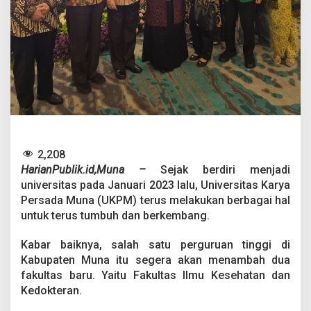
a
l
T
a
m
b
a
h
D
u
a
F
2,208
a
k
HarianPublik.id,Muna –
Sejak berdiri menjadi
u
universitas pada Januari 2023 lalu, Universitas Karya
l
Persada Muna (UKPM) terus melakukan berbagai hal
t
untuk terus tumbuh dan berkembang.
a
s
B
Kabar baiknya, salah satu perguruan tinggi di
a
Kabupaten Muna itu segera akan menambah dua
r
fakultas baru. Yaitu Fakultas Ilmu Kesehatan dan
u
Kedokteran.