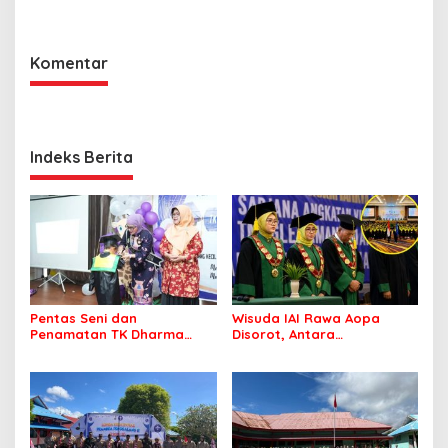
dan Berbagi Sembako
Komentar
Indeks Berita
Pentas Seni dan
Wisuda IAI Rawa Aopa
Penamatan TK Dharma
Disorot, Antara
Wanita Lameroro Jadi
Kebanggaan Lulusan dan
Panggung Bakat Generasi
Dugaan Pelanggaran
Muda Bombana
Akademik