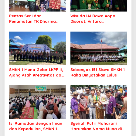
Pentas Seni dan
Wisuda IAI Rawa Aopa
Penamatan TK Dharma
Disorot, Antara
Wanita Lameroro Jadi
Kebanggaan Lulusan dan
Panggung Bakat Generasi
Dugaan Pelanggaran
Muda Bombana
Akademik
SMKN 1 Muna Gelar LKPP II,
Sebanyak 151 Siswa SMKN 1
Ajang Asah Kreativitas dan
Raha Dinyatakan Lulus
Jiwa Pramuka Sejati
Isi Ramadan dengan Iman
Syeirah Putri Maharani
dan Kepedulian, SMKN 1
Harumkan Nama Muna di
Raha Gelar Pesantren Kilat
Panggung Fashion Dunia