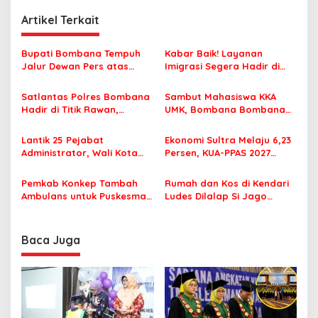
g
Artikel Terkait
a
s
Bupati Bombana Tempuh
Kabar Baik! Layanan
Jalur Dewan Pers atas
Imigrasi Segera Hadir di
i
Pemberitaan Dugaan
MPP Bombana, Warga Tak
p
Korupsi Jembatan Cirauci II
Perlu Lagi ke Kendari
Satlantas Polres Bombana
Sambut Mahasiswa KKA
Hadir di Titik Rawan,
UMK, Bombana Bombana
o
Pastikan Pelajar Berangkat
Minta Program Kerja Tepat
s
Sekolah dengan Aman
Sasaran
Lantik 25 Pejabat
Ekonomi Sultra Melaju 6,23
Administrator, Wali Kota
Persen, KUA-PPAS 2027
Tegaskan ASN Harus
Resmi Masuk DPRD
Berintegritas dan
Pemkab Konkep Tambah
Rumah dan Kos di Kendari
Profesional Layani
Ambulans untuk Puskesmas
Ludes Dilalap Si Jago
Masyarakat
Roko-Roko
Merah
Baca Juga