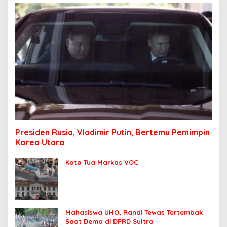
Presiden Rusia, Vladimir Putin, Bertemu Pemimpin
Korea Utara
Kota Tua Markas VOC
Mahasiswa UHO, Randi Tewas Tertembak
Saat Demo di DPRD Sultra