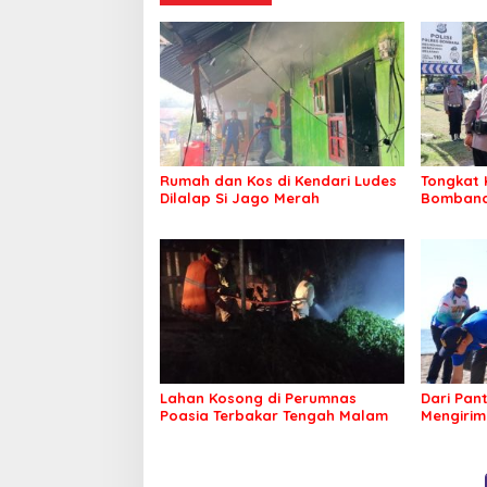
Rumah dan Kos di Kendari Ludes
Tongkat 
Dilalap Si Jago Merah
Bombana 
Irwandhy
Kepolisi
Lahan Kosong di Perumnas
Dari Pan
Poasia Terbakar Tengah Malam
Mengirim
Kepeduli