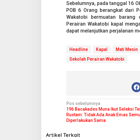
Sebelumnya, pada tanggal 16 O
POB 6 Orang berangkat dari P
Wakatobi bermuatan barang 
Perairan Wakatobi kapal meng
dapat melanjutkan perjalanan m
Headline
Kapal
Mati Mesin
Sekolah Perairan Wakatobi
N
Pos sebelumnya
196 Bacakades Muna Ikut Seleksi Ter
a
Rustam: Tidak Ada Anak Emas Sem
v
Diperlakukan Sama
i
Artikel Terkait
g