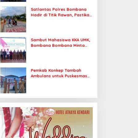
Satlantas Polres Bombana
Hadir di Titik Rawan, Pastikan
Pelajar Berangkat Sekolah
dengan Aman
Sambut Mahasiswa KKA UMK,
Bombana Bombana Minta
Program Kerja Tepat Sasaran
Pemkab Konkep Tambah
Ambulans untuk Puskesmas
Roko-Roko