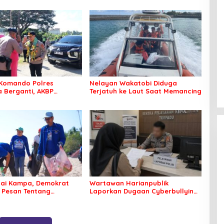
Komando Polres
Nelayan Wakatobi Diduga
Berganti, AKBP
Terjatuh ke Laut Saat Memancing
 Idrus Nahkodai
an Bombana
tai Kampa, Demokrat
Wartawan Harianpublik
 Pesan Tentang
Laporkan Dugaan Cyberbullying
an Lingkungan
ke Polres Bombana, Soroti
Proses Penanganan Aduan