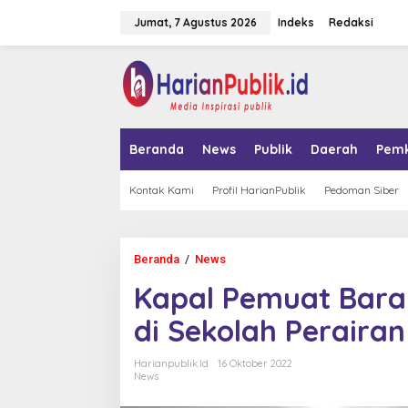
L
Jumat, 7 Agustus 2026
Indeks
Redaksi
e
w
a
tutup
t
i
k
e
k
Beranda
News
Publik
Daerah
Pem
o
n
t
Kontak Kami
Profil HarianPublik
Pedoman Siber
e
n
Beranda
/
News
K
a
Kapal Pemuat Bara
p
a
di Sekolah Peraira
l
P
e
Harianpublik.id
16 Oktober 2022
m
News
u
a