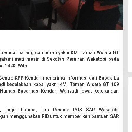
Pesta Pernikahan Berakhir
Mencekam, Mahasiswa Ditikam
 pemuat barang campuran yakni KM. Taman Wisata GT
Badik Usai Cekcok saat Pesta
Di Kriminal
|
29 Juni 2026
lami mati mesin di Sekolah Perairan Wakatobi pada
Miras
l 14.45 Wita.
Centre KPP Kendari menerima informasi dari Bapak La
jadi kecelakaan kapal yakni KM. Taman Wisata GT 109
 Humas Basarnas Kendari Wahyudi lewat keterangan
ut, lanjut humas, Tim Rescue POS SAR Wakatobi
ngan menggunakan RIB untuk memberikan bantuan SAR