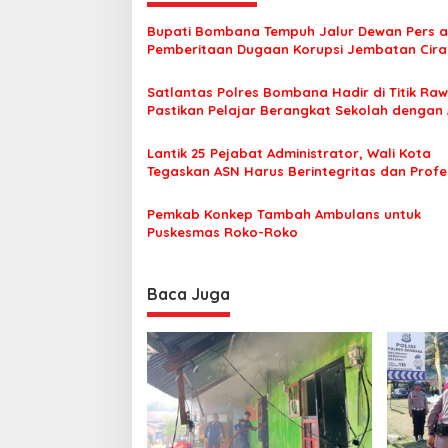
a
Bupati Bombana Tempuh Jalur Dewan Pers a
s
Pemberitaan Dugaan Korupsi Jembatan Cirau
i
Satlantas Polres Bombana Hadir di Titik Raw
p
Pastikan Pelajar Berangkat Sekolah dengan
o
Lantik 25 Pejabat Administrator, Wali Kota
s
Tegaskan ASN Harus Berintegritas dan Profe
Layani Masyarakat
Pemkab Konkep Tambah Ambulans untuk
Puskesmas Roko-Roko
Baca Juga