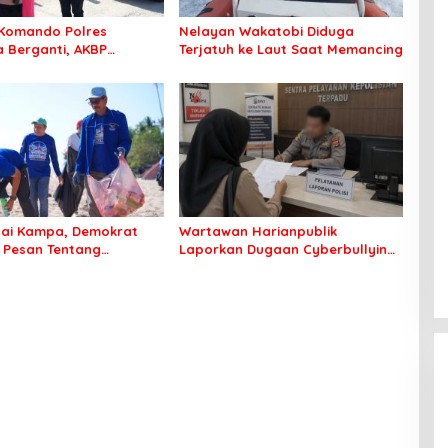
Komando Polres
Nelayan Wakatobi Diduga
Berganti, AKBP
Terjatuh ke Laut Saat Memancing
 Idrus Nahkodai
an Bombana
tai Kampa, Demokrat
Wartawan Harianpublik
 Pesan Tentang
Laporkan Dugaan Cyberbullying
an Lingkungan
ke Polres Bombana, Soroti
Proses Penanganan Aduan