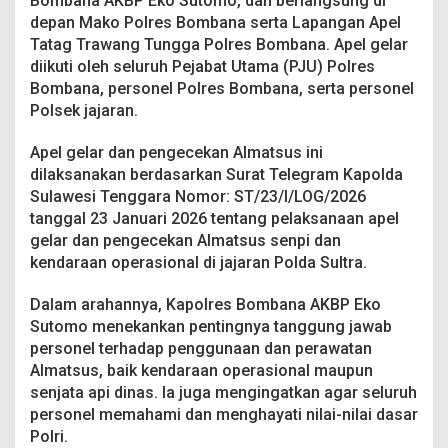
Bombana AKBP Eko Sutomo, dan berlangsung di
d
depan Mako Polres Bombana serta Lapangan Apel
a
Tatag Trawang Tungga Polres Bombana. Apel gelar
r
a
diikuti oleh seluruh Pejabat Utama (PJU) Polres
a
Bombana, personel Polres Bombana, serta personel
n
Polsek jajaran.
D
i
Apel gelar dan pengecekan Almatsus ini
n
a
dilaksanakan berdasarkan Surat Telegram Kapolda
s
Sulawesi Tenggara Nomor: ST/23/I/LOG/2026
,
tanggal 23 Januari 2026 tentang pelaksanaan apel
D
gelar dan pengecekan Almatsus senpi dan
i
s
kendaraan operasional di jajaran Polda Sultra.
i
p
Dalam arahannya, Kapolres Bombana AKBP Eko
l
Sutomo menekankan pentingnya tanggung jawab
i
personel terhadap penggunaan dan perawatan
n
P
Almatsus, baik kendaraan operasional maupun
e
senjata api dinas. Ia juga mengingatkan agar seluruh
r
personel memahami dan menghayati nilai-nilai dasar
s
Polri.
o