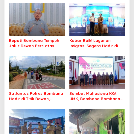
Bupati Bombana Tempuh
Kabar Baik! Layanan
Jalur Dewan Pers atas
Imigrasi Segera Hadir di
Pemberitaan Dugaan
MPP Bombana, Warga Tak
Korupsi Jembatan Cirauci II
Perlu Lagi ke Kendari
Satlantas Polres Bombana
Sambut Mahasiswa KKA
Hadir di Titik Rawan,
UMK, Bombana Bombana
Pastikan Pelajar Berangkat
Minta Program Kerja Tepat
Sekolah dengan Aman
Sasaran