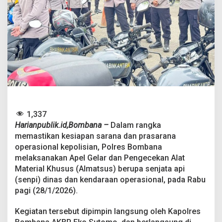
r
u
n
L
a
n
g
s
u
n
g
C
e
1,337
k
Harianpublik.id,Bombana –
Dalam rangka
S
memastikan kesiapan sarana dan prasarana
e
n
operasional kepolisian, Polres Bombana
p
melaksanakan Apel Gelar dan Pengecekan Alat
i
Material Khusus (Almatsus) berupa senjata api
d
(senpi) dinas dan kendaraan operasional, pada Rabu
a
pagi (28/1/2026).
n
K
e
Kegiatan tersebut dipimpin langsung oleh Kapolres
n