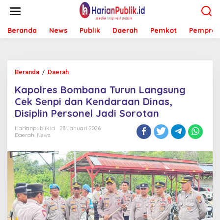
L
e
w
Beranda
News
Publik
Daerah
Pemkot
Pemprov
a
t
i
k
e
Beranda
/
Daerah
K
k
a
o
Kapolres Bombana Turun Langsung
p
n
o
Cek Senpi dan Kendaraan Dinas,
t
l
e
Disiplin Personel Jadi Sorotan
r
n
e
Harianpublik.id
28 Januari 2026
s
Daerah
,
News
B
o
m
b
a
n
a
T
u