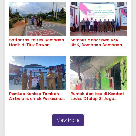
Korupsi Jembatan Cirauci II
Perlu Lagi ke Kendari
Satlantas Polres Bombana
Sambut Mahasiswa KKA
Hadir di Titik Rawan,
UMK, Bombana Bombana
Pastikan Pelajar Berangkat
Minta Program Kerja Tepat
Sekolah dengan Aman
Sasaran
Pemkab Konkep Tambah
Rumah dan Kos di Kendari
Ambulans untuk Puskesmas
Ludes Dilalap Si Jago
Roko-Roko
Merah
View More