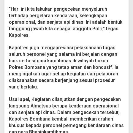
n
e
“Hari ini kita lakukan pengecekan menyeluruh
l
terhadap pergelaran kendaraan, kelengkapan
J
operasional, dan senjata api dinas. Ini adalah bentuk
a
tanggung jawab kita sebagai anggota Polri,” tegas
d
Kapolres.
i
S
o
Kapolres juga mengapresiasi pelaksanaan tugas
r
seluruh personel yang selama ini berjalan dengan
o
baik serta situasi kamtibmas di wilayah hukum
t
Polres Bombana yang tetap aman dan kondusif. Ia
a
n
mengingatkan agar setiap kegiatan dan pelaporan
dilaksanakan secara berjenjang sesuai prosedur
yang berlaku.
Usai apel, Kegiatan dilanjutkan dengan pengecekan
langsung Almatsus berupa kendaraan operasional
dan senjata api dinas. Dalam pengecekan tersebut,
Kapolres Bombana kembali memberikan arahan
khusus kepada personel pemegang kendaraan dinas
dan para Bhabinkamtibmas.