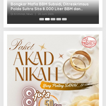
Bongkar Mafia BBM Subsidi, Ditreskrimsus
J
Polda Sultra Sita 8.000 Liter BBM dan
G
Ringkus 3 Tersangka
3
Di Kriminal, News
|
20 Juni 2026
Di