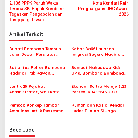
2.106 PPPK Paruh Waktu
Kota Kendari Raih
a
Terima SK, Bupati Bombana
Penghargaan UHC Award
v
Tegaskan Pengabdian dan
2026
Tanggung Jawab
i
g
Artikel Terkait
a
s
Bupati Bombana Tempuh
Kabar Baik! Layanan
Jalur Dewan Pers atas
Imigrasi Segera Hadir di
i
Pemberitaan Dugaan
MPP Bombana, Warga Tak
p
Korupsi Jembatan Cirauci II
Perlu Lagi ke Kendari
Satlantas Polres Bombana
Sambut Mahasiswa KKA
Hadir di Titik Rawan,
UMK, Bombana Bombana
o
Pastikan Pelajar Berangkat
Minta Program Kerja Tepat
s
Sekolah dengan Aman
Sasaran
Lantik 25 Pejabat
Ekonomi Sultra Melaju 6,23
Administrator, Wali Kota
Persen, KUA-PPAS 2027
Tegaskan ASN Harus
Resmi Masuk DPRD
Berintegritas dan
Pemkab Konkep Tambah
Rumah dan Kos di Kendari
Profesional Layani
Ambulans untuk Puskesmas
Ludes Dilalap Si Jago
Masyarakat
Roko-Roko
Merah
Baca Juga