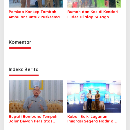
Pemkab Konkep Tambah
Rumah dan Kos di Kendari
Ambulans untuk Puskesmas
Ludes Dilalap Si Jago
Roko-Roko
Merah
Komentar
Indeks Berita
Bupati Bombana Tempuh
Kabar Baik! Layanan
Jalur Dewan Pers atas
Imigrasi Segera Hadir di
Pemberitaan Dugaan
MPP Bombana, Warga Tak