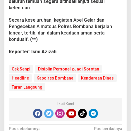
seluruh temuan segera ditindaklanjuti sesuai
ketentuan.
Secara keseluruhan, kegiatan Apel Gelar dan
Pengecekan Almatsus Polres Bombana berjalan
lancar, tertib, dan dalam keadaan aman serta
kondusif.
(**)
Reporter: Ismi Azizah
Cek Senpi
Disiplin Personel zJadi Sorotan
Headline
Kapolres Bombana
Kendaraan Dinas
Turun Langsung
Ikuti Kami
N
Pos sebelumnya
Pos berikutnya