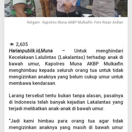
O
r
a
n
g
Ketgam : Kapolres Muna AKBP Mulkaifin. Foto Rixan Ardian
T
u
a
L
2,635
a
Harianpublik.id,Muna –
Untuk menghindari
r
Kecelakaan Lalulintas (Lakalantas) terhadap anak di
a
bawah umur, Kapolres Muna AKBP Mulkaifin
n
menghimbau kepada seluruh orang tua untuk tidak
g
A
mengizinkan anaknya yang belum cukup umur untuk
n
membawa kendaraan.
a
k
Larang tersebut tentu bukan tanpa alasan, pasalnya
B
di Indonesia telah banyak kejadian Lakalantas yang
a
w
terjadi melibatkan anak-anak di bawah umur.
a
K
“Jadi kami himbau para orang tua agar tidak
e
mengizinkan anaknya yang masih di bawah umur
n