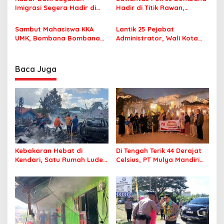
Nyaman Beribadah
Imigrasi Segera Hadir di
Hadir di Titik Rawan,
MPP Bombana, Warga Tak
Pastikan Pelajar Berangkat
Perlu Lagi ke Kendari
Sekolah dengan Aman
Sambut Mahasiswa KKA
Lantik 25 Pejabat
UMK, Bombana Bombana
Administrator, Wali Kota
Minta Program Kerja Tepat
Tegaskan ASN Harus
Sasaran
Berintegritas dan
Profesional Layani
Baca Juga
Masyarakat
Kebakaran Hebat di
Di Tengah Terik 44 Derajat
Kendari, Satu Rumah Ludes
Celsius, PT Mulya Mandiri
Terbakar
Travel Pastikan Seluruh
Jamaah Tetap Sehat dan
Nyaman Beribadah