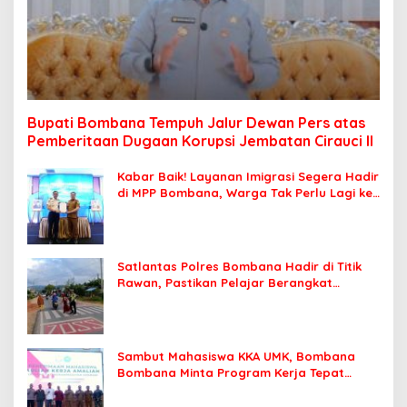
Bupati Bombana Tempuh Jalur Dewan Pers atas
Pemberitaan Dugaan Korupsi Jembatan Cirauci II
Kabar Baik! Layanan Imigrasi Segera Hadir
di MPP Bombana, Warga Tak Perlu Lagi ke
Kendari
Satlantas Polres Bombana Hadir di Titik
Rawan, Pastikan Pelajar Berangkat
Sekolah dengan Aman
Sambut Mahasiswa KKA UMK, Bombana
Bombana Minta Program Kerja Tepat
Sasaran