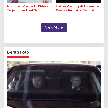
Nelayan Wakatobi Diduga
Lahan Kosong di Perumnas
Terjatuh ke Laut Saat
Poasia Terbakar Tengah
Memancing
Malam
View More
Berita Foto