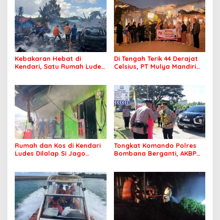
Kebakaran Hebat di
Di Tengah Terik 44 Derajat
Kendari, Satu Rumah Ludes
Celsius, PT Mulya Mandiri
Terbakar
Travel Pastikan Seluruh
Jamaah Tetap Sehat dan
Nyaman Beribadah
Rumah dan Kos di Kendari
Tongkat Komando Polres
Ludes Dilalap Si Jago
Bombana Berganti, AKBP
Merah
Irwandhy Idrus Nahkodai
Kepolisian Bombana