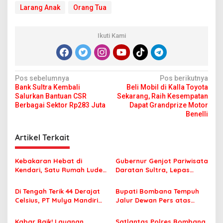
Larang Anak
Orang Tua
Ikuti Kami
N
Pos sebelumnya
Pos berikutnya
Bank Sultra Kembali
Beli Mobil di Kalla Toyota
a
Salurkan Bantuan CSR
Sekarang, Raih Kesempatan
v
Berbagai Sektor Rp283 Juta
Dapat Grandprize Motor
Benelli
i
g
Artikel Terkait
a
s
Kebakaran Hebat di
Gubernur Genjot Pariwisata
Kendari, Satu Rumah Ludes
Daratan Sultra, Lepas
i
Terbakar
Famtrip Overland Jelajahi
p
Tiga Kabupaten Unggulan
Di Tengah Terik 44 Derajat
Bupati Bombana Tempuh
Celsius, PT Mulya Mandiri
Jalur Dewan Pers atas
o
Travel Pastikan Seluruh
Pemberitaan Dugaan
s
Jamaah Tetap Sehat dan
Korupsi Jembatan Cirauci II
Kabar Baik! Layanan
Satlantas Polres Bombana