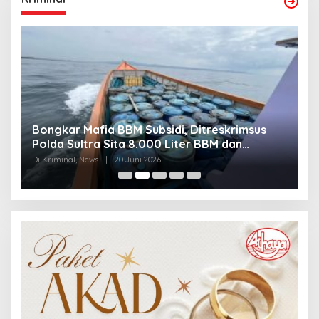
Bongkar Mafia BBM Subsidi, Ditreskrimsus
J
Polda Sultra Sita 8.000 Liter BBM dan
G
Ringkus 3 Tersangka
3
Di Kriminal, News
|
20 Juni 2026
Di