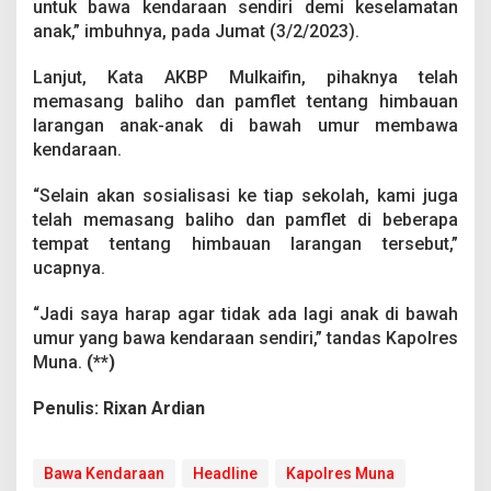
untuk bawa kendaraan sendiri demi keselamatan
d
a
anak,” imbuhnya, pada Jumat (3/2/2023).
r
a
Lanjut, Kata AKBP Mulkaifin, pihaknya telah
a
memasang baliho dan pamflet tentang himbauan
n
larangan anak-anak di bawah umur membawa
,
I
kendaraan.
n
i
“Selain akan sosialisasi ke tiap sekolah, kami juga
A
telah memasang baliho dan pamflet di beberapa
l
tempat tentang himbauan larangan tersebut,”
a
s
ucapnya.
a
n
“Jadi saya harap agar tidak ada lagi anak di bawah
n
umur yang bawa kendaraan sendiri,” tandas Kapolres
y
Muna.
(**)
a
Penulis: Rixan Ardian
Bawa Kendaraan
Headline
Kapolres Muna