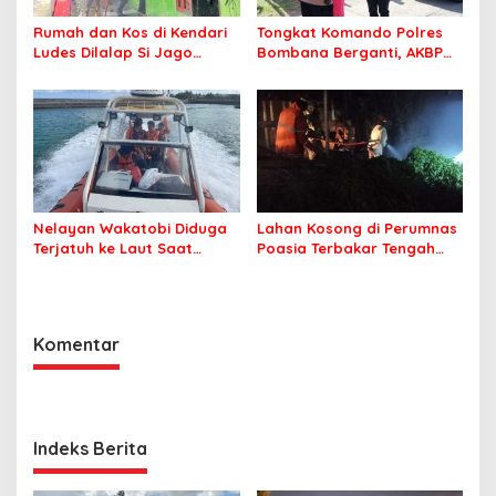
Rumah dan Kos di Kendari
Tongkat Komando Polres
Ludes Dilalap Si Jago
Bombana Berganti, AKBP
Merah
Irwandhy Idrus Nahkodai
Kepolisian Bombana
Nelayan Wakatobi Diduga
Lahan Kosong di Perumnas
Terjatuh ke Laut Saat
Poasia Terbakar Tengah
Memancing
Malam
Komentar
Indeks Berita