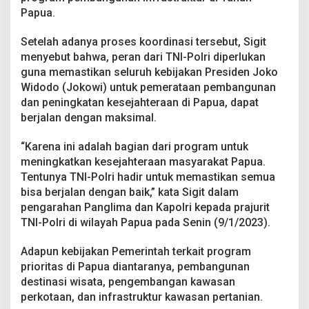
l
Papua.
u
r
Setelah adanya proses koordinasi tersebut, Sigit
u
h
menyebut bahwa, peran dari TNI-Polri diperlukan
K
guna memastikan seluruh kebijakan Presiden Joko
e
Widodo (Jokowi) untuk pemerataan pembangunan
b
dan peningkatan kesejahteraan di Papua, dapat
i
berjalan dengan maksimal.
j
a
k
“Karena ini adalah bagian dari program untuk
a
meningkatkan kesejahteraan masyarakat Papua.
n
Tentunya TNI-Polri hadir untuk memastikan semua
P
bisa berjalan dengan baik,” kata Sigit dalam
e
m
pengarahan Panglima dan Kapolri kepada prajurit
e
TNI-Polri di wilayah Papua pada Senin (9/1/2023).
r
i
Adapun kebijakan Pemerintah terkait program
n
prioritas di Papua diantaranya, pembangunan
t
a
destinasi wisata, pengembangan kawasan
h
perkotaan, dan infrastruktur kawasan pertanian.
T