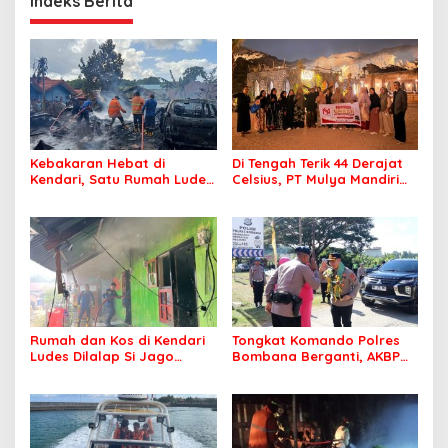
Indeks Berita
Kebakaran Hebat di
Di Tengah Terik 44 Derajat
Kendari, Satu Rumah Ludes
Celsius, PT Mulya Mandiri
Terbakar
Travel Pastikan Seluruh
Jamaah Tetap Sehat dan
Nyaman Beribadah
Rumah dan Kos di Kendari
Tongkat Komando Polres
Ludes Dilalap Si Jago
Bombana Berganti, AKBP
Merah
Irwandhy Idrus Nahkodai
Kepolisian Bombana