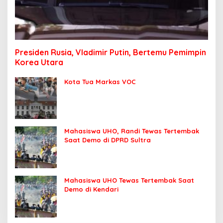
Presiden Rusia, Vladimir Putin, Bertemu Pemimpin
Korea Utara
Kota Tua Markas VOC
Mahasiswa UHO, Randi Tewas Tertembak
Saat Demo di DPRD Sultra
Mahasiswa UHO Tewas Tertembak Saat
Demo di Kendari