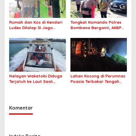
Rumah dan Kos di Kendari
Tongkat Komando Polres
Ludes Dilalap Si Jago
Bombana Berganti, AKBP
Merah
Irwandhy Idrus Nahkodai
Kepolisian Bombana
Nelayan Wakatobi Diduga
Lahan Kosong di Perumnas
Terjatuh ke Laut Saat
Poasia Terbakar Tengah
Memancing
Malam
Komentar