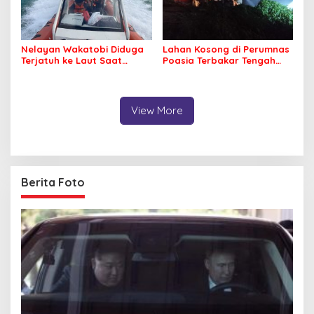
Nelayan Wakatobi Diduga
Lahan Kosong di Perumnas
Terjatuh ke Laut Saat
Poasia Terbakar Tengah
Memancing
Malam
View More
Berita Foto