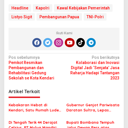
Headline
Kapolri
Kawal Kebijakan Pemerintah
Listyo Sigit
Pembangunan Papua
TNI-Polri
Ikuti Kami
N
Pos sebelumnya
Pos berikutnya
Pemkot Resmikan
Kolaborasi dan Inovasi
a
Pembangunan dan
Digital Jadi ‘Senjata’ Jasa
v
Rehabilitasi Gedung
Raharja Hadapi Tantangan
Sekolah se Kota Kendari
2023
i
g
Artikel Terkait
a
s
Kebakaran Hebat di
Gubernur Genjot Pariwisata
Kendari, Satu Rumah Ludes
Daratan Sultra, Lepas
i
Terbakar
Famtrip Overland Jelajahi
p
Tiga Kabupaten Unggulan
Di Tengah Terik 44 Derajat
Bupati Bombana Tempuh
Celsius, PT Mulya Mandiri
Jalur Dewan Pers atas