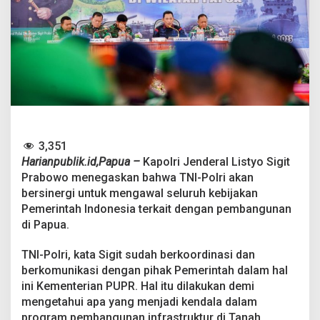
t
T
e
g
a
s
k
a
n
T
N
3,351
I
-
Harianpublik.id,Papua –
Kapolri Jenderal Listyo Sigit
P
Prabowo menegaskan bahwa TNI-Polri akan
o
bersinergi untuk mengawal seluruh kebijakan
l
Pemerintah Indonesia terkait dengan pembangunan
r
i
di Papua.
K
a
TNI-Polri, kata Sigit sudah berkoordinasi dan
w
berkomunikasi dengan pihak Pemerintah dalam hal
a
ini Kementerian PUPR. Hal itu dilakukan demi
l
S
mengetahui apa yang menjadi kendala dalam
e
program pembangunan infrastruktur di Tanah