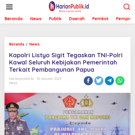
L
e
w
Beranda
News
Publik
Daerah
Pemkot
Pemprov
a
t
i
k
e
Beranda
/
News
K
k
a
o
Kapolri Listyo Sigit Tegaskan TNI-Polri
p
n
o
Kawal Seluruh Kebijakan Pemerintah
t
l
e
Terkait Pembangunan Papua
r
n
i
Harianpublik.id
10 Januari 2023
L
News
i
s
t
y
o
S
i
g
i