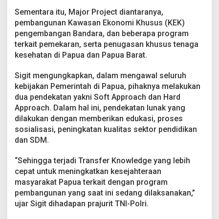
e
Sementara itu, Major Project diantaranya,
r
pembangunan Kawasan Ekonomi Khusus (KEK)
k
a
pengembangan Bandara, dan beberapa program
i
terkait pemekaran, serta penugasan khusus tenaga
t
kesehatan di Papua dan Papua Barat.
P
e
Sigit mengungkapkan, dalam mengawal seluruh
m
b
kebijakan Pemerintah di Papua, pihaknya melakukan
a
dua pendekatan yakni Soft Approach dan Hard
n
Approach. Dalam hal ini, pendekatan lunak yang
g
dilakukan dengan memberikan edukasi, proses
u
n
sosialisasi, peningkatan kualitas sektor pendidikan
a
dan SDM.
n
P
“Sehingga terjadi Transfer Knowledge yang lebih
a
cepat untuk meningkatkan kesejahteraan
p
u
masyarakat Papua terkait dengan program
a
pembangunan yang saat ini sedang dilaksanakan,”
ujar Sigit dihadapan prajurit TNI-Polri.