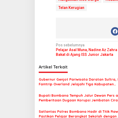
a
n
Telan Kerugian
J
u
t
a
N
Pos sebelumnya
Pelajar Asal Muna, Nadine Az Zahra
a
Bakat di Ajang ISS Junior Jakarta
v
i
Artikel Terkait
g
Gubernur Genjot Pariwisata Daratan Sultra,
a
Famtrip Overland Jelajahi Tiga Kabupaten
s
Unggulan
Bupati Bombana Tempuh Jalur Dewan Pers a
i
Pemberitaan Dugaan Korupsi Jembatan Cirau
p
o
Satlantas Polres Bombana Hadir di Titik Raw
Pastikan Pelajar Berangkat Sekolah dengan