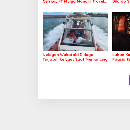
Celsius, PT Mulya Mandiri Travel
Dilalap 
Pastikan Seluruh Jamaah Tetap
Sehat dan Nyaman Beribadah
Nelayan Wakatobi Diduga
Lahan Ko
Terjatuh ke Laut Saat Memancing
Poasia T