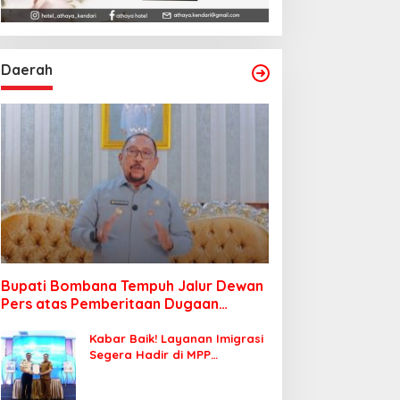
Daerah
Bupati Bombana Tempuh Jalur Dewan
Pers atas Pemberitaan Dugaan
Korupsi Jembatan Cirauci II
Kabar Baik! Layanan Imigrasi
Segera Hadir di MPP
Bombana, Warga Tak Perlu
Lagi ke Kendari