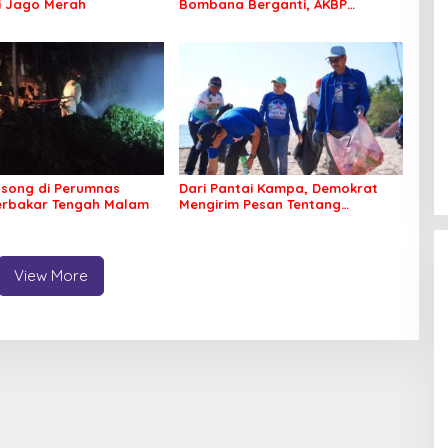
Si Jago Merah
Bombana Berganti, AKBP
Irwandhy Idrus Nahkodai
Kepolisian Bombana
song di Perumnas
Dari Pantai Kampa, Demokrat
erbakar Tengah Malam
Mengirim Pesan Tentang
Kepedulian Lingkungan
View More