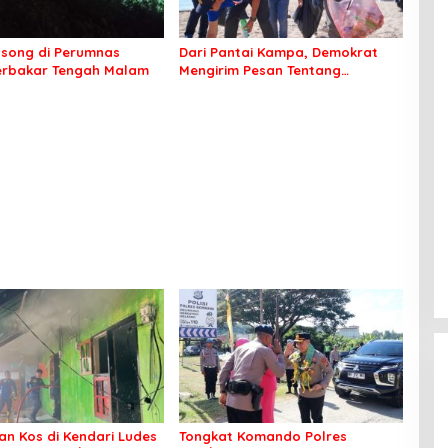
song di Perumnas
Dari Pantai Kampa, Demokrat
erbakar Tengah Malam
Mengirim Pesan Tentang
Kepedulian Lingkungan
n Kos di Kendari Ludes
Tongkat Komando Polres