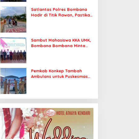
Satlantas Polres Bombana
Hadir di Titik Rawan, Pastikan
Pelajar Berangkat Sekolah
dengan Aman
Sambut Mahasiswa KKA UMK,
Bombana Bombana Minta
Program Kerja Tepat Sasaran
Pemkab Konkep Tambah
Ambulans untuk Puskesmas
Roko-Roko