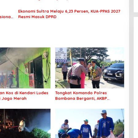
Ekonomi Sultra Melaju 6,23 Persen, KUA-PPAS 2027
sional
Resmi Masuk DPRD
n Kos di Kendari Ludes
Tongkat Komando Polres
Si Jago Merah
Bombana Berganti, AKBP
Irwandhy Idrus Nahkodai
Kepolisian Bombana