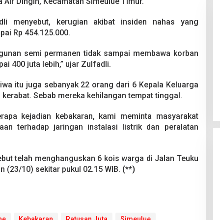
a Air Dingin, Kecamatan Simeulue Timur.
li menyebut, kerugian akibat insiden nahas yang
ai Rp 454.125.000.
ngunan semi permanen tidak sampai membawa korban
i 400 juta lebih,” ujar Zulfadli.
Pesta Pernikahan Berakhir
Mencekam, Mahasiswa Ditikam
iwa itu juga sebanyak 22 orang dari 6 Kepala Keluarga
Badik Usai Cekcok saat Pesta
Di Kriminal
|
29 Juni 2026
kerabat. Sebab mereka kehilangan tempat tinggal.
Miras
erapa kejadian kebakaran, kami meminta masyarakat
n terhadap jaringan instalasi listrik dan peralatan
sebut telah menghanguskan 6 kois warga di Jalan Teuku
n (23/10) sekitar pukul 02.15 WIB.
(**)
ne
Kebakaran
Ratusan Juta
Simeulue