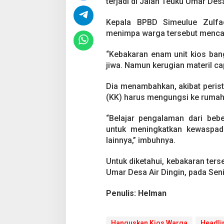
terjadi di Jalan Teuku Umar Des
i
m
e
Kepala BPBD Simeulue Zulfad
u
menimpa warga tersebut mencap
l
u
“Kebakaran enam unit kios ba
e
T
jiwa. Namun kerugian materil capa
e
l
Dia menambahkan, akibat perist
a
(KK) harus mengungsi ke rumah 
n
K
“Belajar pengalaman dari beb
e
r
untuk meningkatkan kewaspadaa
u
lainnya,” imbuhnya.
g
i
Untuk diketahui, kebakaran ter
a
Umar Desa Air Dingin, pada Seni
n
R
a
Penulis: Helman
t
u
s
Hanguskan Kios Warga
Headli