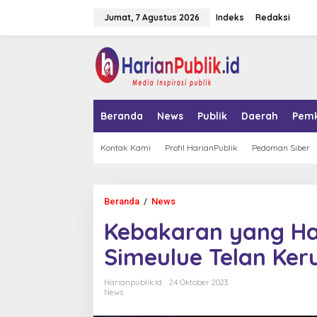
L
Jumat, 7 Agustus 2026
Indeks
Redaksi
e
w
a
tutup
t
i
k
e
k
Beranda
News
Publik
Daerah
Pem
o
n
t
Kontak Kami
Profil HarianPublik
Pedoman Siber
e
n
Beranda
/
News
K
e
Kebakaran yang Ha
b
a
Simeulue Telan Ker
k
a
r
Harianpublik.id
24 Oktober 2023
a
News
n
y