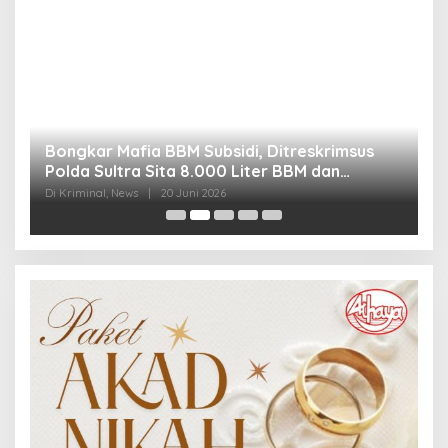
Bongkar Mafia BBM Subsidi, Ditreskrimsus
J
Polda Sultra Sita 8.000 Liter BBM dan
G
Ringkus 3 Tersangka
3
Di Kriminal, News
|
20 Juni 2026
Di