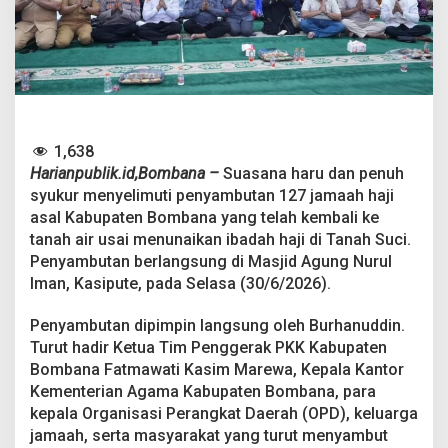
,
1
2
7
J
a
m
a
a
1,638
h
Harianpublik.id,Bombana –
Suasana haru dan penuh
H
syukur menyelimuti penyambutan 127 jamaah haji
a
asal Kabupaten Bombana yang telah kembali ke
j
tanah air usai menunaikan ibadah haji di Tanah Suci.
i
B
Penyambutan berlangsung di Masjid Agung Nurul
o
Iman, Kasipute, pada Selasa (30/6/2026).
m
b
Penyambutan dipimpin langsung oleh Burhanuddin.
a
Turut hadir Ketua Tim Penggerak PKK Kabupaten
n
a
Bombana Fatmawati Kasim Marewa, Kepala Kantor
D
Kementerian Agama Kabupaten Bombana, para
i
kepala Organisasi Perangkat Daerah (OPD), keluarga
s
jamaah, serta masyarakat yang turut menyambut
a