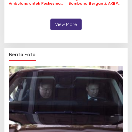
Ambulans untuk Puskesmas
Bombana Berganti, AKBP
Roko-Roko
Irwandhy Idrus Nahkodai
Kepolisian Bombana
View More
Berita Foto