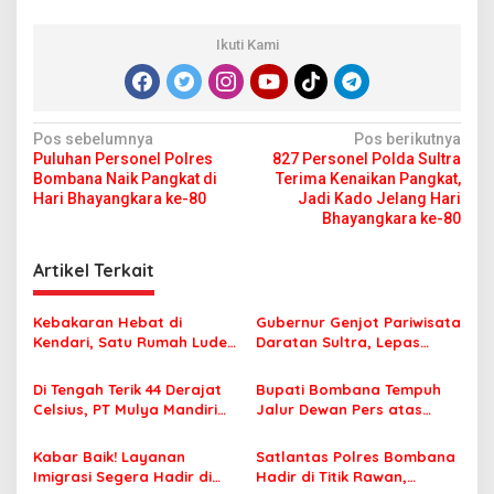
Ikuti Kami
N
Pos sebelumnya
Pos berikutnya
Puluhan Personel Polres
827 Personel Polda Sultra
a
Bombana Naik Pangkat di
Terima Kenaikan Pangkat,
v
Hari Bhayangkara ke-80
Jadi Kado Jelang Hari
Bhayangkara ke-80
i
g
Artikel Terkait
a
s
Kebakaran Hebat di
Gubernur Genjot Pariwisata
Kendari, Satu Rumah Ludes
Daratan Sultra, Lepas
i
Terbakar
Famtrip Overland Jelajahi
p
Tiga Kabupaten Unggulan
Di Tengah Terik 44 Derajat
Bupati Bombana Tempuh
Celsius, PT Mulya Mandiri
Jalur Dewan Pers atas
o
Travel Pastikan Seluruh
Pemberitaan Dugaan
s
Jamaah Tetap Sehat dan
Korupsi Jembatan Cirauci II
Kabar Baik! Layanan
Satlantas Polres Bombana
Nyaman Beribadah
Imigrasi Segera Hadir di
Hadir di Titik Rawan,