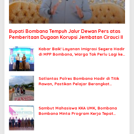
Bupati Bombana Tempuh Jalur Dewan Pers atas
Pemberitaan Dugaan Korupsi Jembatan Cirauci II
Kabar Baik! Layanan Imigrasi Segera Hadir
di MPP Bombana, Warga Tak Perlu Lagi ke
Kendari
Satlantas Polres Bombana Hadir di Titik
Rawan, Pastikan Pelajar Berangkat
Sekolah dengan Aman
Sambut Mahasiswa KKA UMK, Bombana
Bombana Minta Program Kerja Tepat
Sasaran