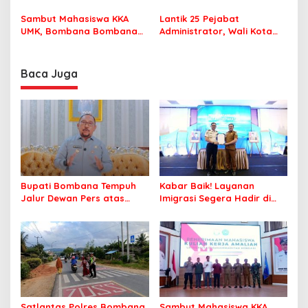
MPP Bombana, Warga Tak
Pastikan Pelajar Berangkat
Perlu Lagi ke Kendari
Sekolah dengan Aman
Sambut Mahasiswa KKA
Lantik 25 Pejabat
UMK, Bombana Bombana
Administrator, Wali Kota
Minta Program Kerja Tepat
Tegaskan ASN Harus
Sasaran
Berintegritas dan
Profesional Layani
Baca Juga
Masyarakat
Bupati Bombana Tempuh
Kabar Baik! Layanan
Jalur Dewan Pers atas
Imigrasi Segera Hadir di
Pemberitaan Dugaan
MPP Bombana, Warga Tak
Korupsi Jembatan Cirauci II
Perlu Lagi ke Kendari
Satlantas Polres Bombana
Sambut Mahasiswa KKA