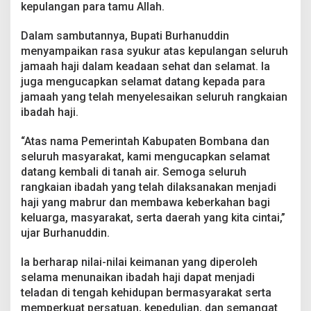
m
kepulangan para tamu Allah.
b
u
Dalam sambutannya, Bupati Burhanuddin
t
menyampaikan rasa syukur atas kepulangan seluruh
B
jamaah haji dalam keadaan sehat dan selamat. Ia
u
p
juga mengucapkan selamat datang kepada para
a
jamaah yang telah menyelesaikan seluruh rangkaian
t
ibadah haji.
i
d
“Atas nama Pemerintah Kabupaten Bombana dan
e
n
seluruh masyarakat, kami mengucapkan selamat
g
datang kembali di tanah air. Semoga seluruh
a
rangkaian ibadah yang telah dilaksanakan menjadi
n
haji yang mabrur dan membawa keberkahan bagi
D
keluarga, masyarakat, serta daerah yang kita cintai,”
o
a
ujar Burhanuddin.
H
a
Ia berharap nilai-nilai keimanan yang diperoleh
j
selama menunaikan ibadah haji dapat menjadi
i
teladan di tengah kehidupan bermasyarakat serta
M
a
memperkuat persatuan, kepedulian, dan semangat