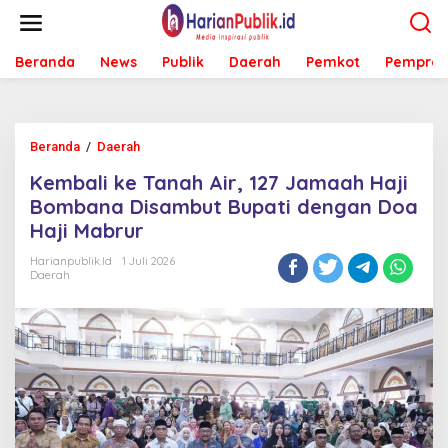
L
e
w
Beranda
News
Publik
Daerah
Pemkot
Pemprov
a
t
i
k
e
Beranda
/
Daerah
K
k
e
o
Kembali ke Tanah Air, 127 Jamaah Haji
m
n
b
Bombana Disambut Bupati dengan Doa
t
a
e
Haji Mabrur
l
n
i
Harianpublik.id
1 Juli 2026
k
Daerah
e
T
a
n
a
h
A
i
r