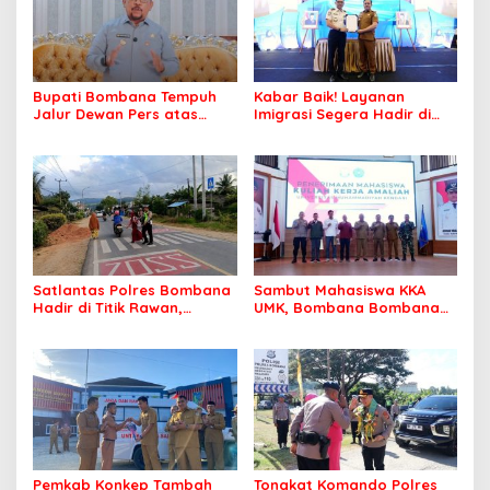
Bupati Bombana Tempuh
Kabar Baik! Layanan
Jalur Dewan Pers atas
Imigrasi Segera Hadir di
Pemberitaan Dugaan
MPP Bombana, Warga Tak
Korupsi Jembatan Cirauci II
Perlu Lagi ke Kendari
Satlantas Polres Bombana
Sambut Mahasiswa KKA
Hadir di Titik Rawan,
UMK, Bombana Bombana
Pastikan Pelajar Berangkat
Minta Program Kerja Tepat
Sekolah dengan Aman
Sasaran
Pemkab Konkep Tambah
Tongkat Komando Polres