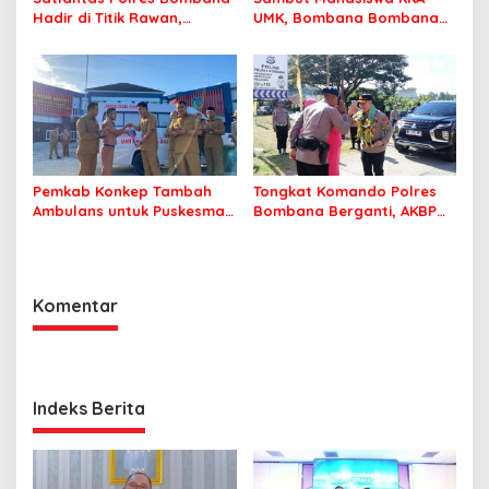
Hadir di Titik Rawan,
UMK, Bombana Bombana
Pastikan Pelajar Berangkat
Minta Program Kerja Tepat
Sekolah dengan Aman
Sasaran
Pemkab Konkep Tambah
Tongkat Komando Polres
Ambulans untuk Puskesmas
Bombana Berganti, AKBP
Roko-Roko
Irwandhy Idrus Nahkodai
Kepolisian Bombana
Komentar
Indeks Berita