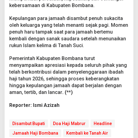
b
kebersamaan di Kabupaten Bombana.
r
u
Kepulangan para jamaah disambut penuh sukacita
r
oleh keluarga yang telah menanti sejak pagi. Momen
penuh haru tampak saat para jamaah bertemu
kembali dengan sanak saudara setelah menunaikan
rukun Islam kelima di Tanah Suci.
Pemerintah Kabupaten Bombana turut
menyampaikan apresiasi kepada seluruh pihak yang
telah berkontribusi dalam penyelenggaraan ibadah
haji tahun 2026, sehingga proses keberangkatan
hingga kepulangan jamaah dapat berjalan dengan
aman, tertib, dan lancar
. (**)
Reporter: Ismi Azizah
Disambut Bupati
Doa Haji Mabrur
Headline
Jamaah Haji Bombana
Kembali ke Tanah Air